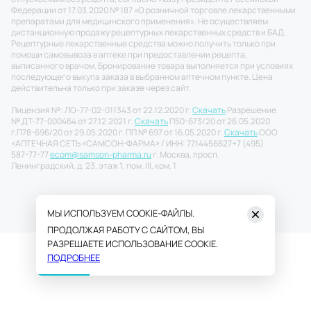
Федерации от 17.03.2020 № 187 «О розничной торговле лекарственными
препаратами для медицинского применения». Не осуществляем
дистанционную продажу рецептурных лекарственных средств и БАД.
Рецептурные лекарственные средства можно получить только при
помощи самовывоза в аптеке при предоставлении рецепта,
выписанного врачом. Бронирование товара выполняется при условиях
последующего выкупа заказа в выбранном аптечном пункте. Цена
действительна только при заказе через сайт.
Лицензия №: ЛО-77-02-011343 от 22.12.2020 г.
Скачать
Разрешение
№ ДТ-77-000464 от 27.12.2021 г.
Скачать
П50-673/20 от 26.05.2020
г.
П78-696/20 от 29.05.2020 г. ПП № 697 от 16.05.2020 г.
Скачать
ООО
«АПТЕЧНАЯ СЕТЬ «САМСОН-ФАРМА» / ИНН: 7714456627
+7 (495)
587-77-77
ecom@samson-pharma.ru
г. Москва, просп.
Ленинградский, д. 23, этаж 1, пом. III, ком. 1
МЫ ИСПОЛЬЗУЕМ COOKIE-ФАЙЛЫ.
ПРОДОЛЖАЯ РАБОТУ С САЙТОМ, ВЫ
РАЗРЕШАЕТЕ ИСПОЛЬЗОВАНИЕ COOKIE.
ПОДРОБНЕЕ