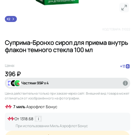
X2
КОД ТОВАРА:
31022
Суприма-Бронхо сироп для приема внутрь
флакон темного стекла 100 мл
Цена:
+
11
396 ₽
Частями
99
₽ х 4
Цена действительна только при заказе через сайт
. Внешний вид товара может
отличаться от изображённого на фотографии.
7
миль
Аэрофлот Бонус
От
1318.68
i
При использовании Миль Аэрофлот Бонус