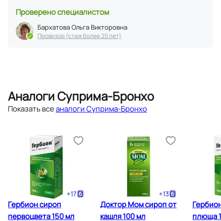
Проверено специалистом
Бархатова Ольга Викторовна
Провизор (стаж более 20 лет)
Аналоги Суприма-Бронхо
Показать все
аналоги Суприма-Бронхо
+
17
+
13
Гербион сироп
Доктор Мом сироп от
Гербио
первоцвета 150 мл
кашля 100 мл
плюща 1