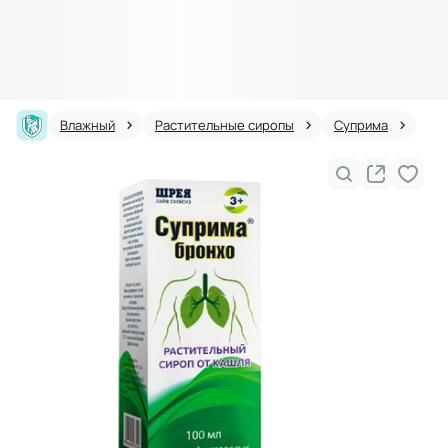
Влажный
Растительные сиропы
Суприма