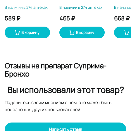
В наличии в 274 аптеках
В наличии в 274 аптеках
В наличии
589 ₽
465 ₽
668 ₽
В корзину
В корзину
Отзывы
на препарат Суприма-
Бронхо
Вы использовали этот товар?
Поделитесь своим мнением о нём, это может быть
полезно для других пользователей.
Написать отзыв