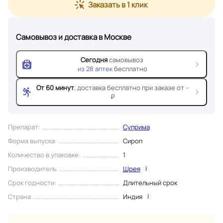
Заказать в 1 клик
Самовывоз и доставка
в Москве
Сегодня
самовывоз
из
28
аптек
бесплатно
От 60 минут
, доставка
бесплатно при заказе от --
₽
Препарат
:
Суприма
Форма выпуска
:
Сироп
Количество в упаковке
:
1
Производитель
Шрея
i
Срок годности
:
Длительный срок
Страна
Индия
i