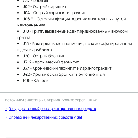
A37 - Коклюш
J02 - Острый фарингит
J04 - Острый ларингит и трахеит
J06.9 - Острая инфекция верхних дыхательных путей
неуточненная
J10 - Грипп, вызванный идентифицированным вирусом
гриппа
J15 - Бактериальная пневмония, не классифицированная
в других рубриках
J20 - Острый бронхит
J31.2 - Хронический фарингит
J37 - Хронический ларингит и ларинготрахеит
J42 - Хронический бронхит неуточненный
R05 - Кашель
Источники аннотации
Суприма-Бронхо сироп 100 мл
Государственный реестр лекарственных средств
Справочник лекарственных средств Vidal