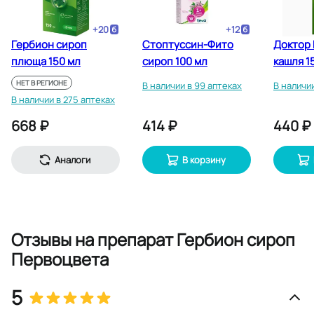
+
20
+
12
Гербион сироп
Стоптуссин-Фито
Доктор 
плюща 150 мл
сироп 100 мл
кашля 1
НЕТ В РЕГИОНЕ
В наличии в 99 аптеках
В наличии
В наличии в 275 аптеках
668 ₽
414 ₽
440 ₽
Аналоги
В корзину
Отзывы
на препарат Гербион сироп
Первоцвета
5