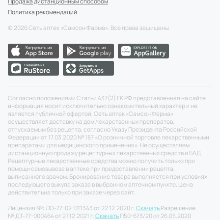
Продажа дистанционным способом
Политика рекомендаций
©
2026
Сеть аптек «Самсон Фарма». Все права защищены
Согласно положениями Статьи 437(2) ГК РФ представленная на сайте
информация носит исключительно ознакомительный характер и не
является публичной офертой. Сеть аптек «Самсон Фарма»
осуществляет доставку на дом лекарственных препаратов,
отпускаемым без рецепта, согласно Указу Президента Российской
Федерации от 17.03.2020 № 187 «О розничной торговле лекарственными
препаратами для медицинского применения». Не осуществляем
дистанционную продажу рецептурных лекарственных средств и БАД.
Рецептурные лекарственные средства можно получить только при
помощи самовывоза в аптеке при предоставлении рецепта,
выписанного врачом. Бронирование товара выполняется при условиях
последующего выкупа заказа в выбранном аптечном пункте. Цена
действительна только при заказе через сайт.
Лицензия №: ЛО-77-02-011343 от 22.12.2020 г.
Скачать
Разрешение
№ ДТ-77-000464 от 27.12.2021 г.
Скачать
П50-673/20 от 26.05.2020