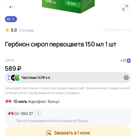
X2
5.0
3
отзыва
КОД ТОВАРА:
52569
Гербион сироп первоцвета 150 мл 1 шт
Цена:
+
17
589 ₽
Частями
147
₽ х 4
Цена действительна только при заказе через сайт
. Внешний вид товара может
отличаться от изображённого на фотографии.
10
миль
Аэрофлот Бонус
От
1961.37
i
При использовании Миль Аэрофлот Бонус
Заказать в 1 клик