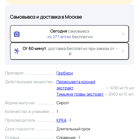
Самовывоз и доставка
в Москве
Сегодня
самовывоз
из
277
аптек
бесплатно
От 60 минут
, доставка
бесплатно при заказе от --
₽
Препарат
:
Гербион
Действующее вещество
:
Первоцвета корней
экстракт
•
1030 мг/5 мл
Тимьяна травы экстракт
•
2060 мг/5 мл
Форма выпуска
:
Сироп
Количество в упаковке
:
1
Производитель
КРКА
i
Срок годности
:
Длительный срок
Страна
Словения
i