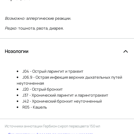
Возможно:
аллергические реакции.
Редко:
тошнота, рвота, диарея.
Нозологии
J04 - Острый ларингит и трахеит
J06.9 - Острая инфекция верхних дыхательных путей
неуточненная
J20 - Острый бронхит
J37 - Хронический ларингит и ларинготрахеит
J42 - Хронический бронхит неуточненный
R05 - Кашель
Источники аннотации
Гербион сироп первоцвета 150 мл