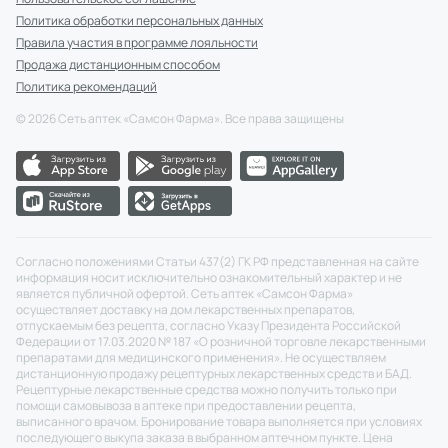
Политика обработки персональных данных
Правила участия в программе лояльности
Продажа дистанционным способом
Политика рекомендаций
©
2026
Сеть аптек «Самсон Фарма». Все права защищены
Согласно положениями Статьи 437(2) ГК РФ представленная на сайте
информация носит исключительно ознакомительный характер и не
является публичной офертой. Сеть аптек «Самсон Фарма»
осуществляет доставку на дом лекарственных препаратов,
отпускаемым без рецепта, согласно Указу Президента Российской
Федерации от 17.03.2020 № 187 «О розничной торговле лекарственными
препаратами для медицинского применения». Не осуществляем
дистанционную продажу рецептурных лекарственных средств и БАД.
Рецептурные лекарственные средства можно получить только при
помощи самовывоза в аптеке при предоставлении рецепта,
выписанного врачом. Бронирование товара выполняется при условиях
последующего выкупа заказа в выбранном аптечном пункте. Цена