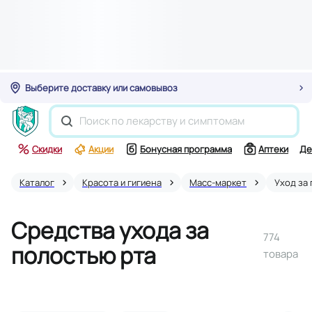
Выберите доставку или самовывоз
Скидки
Акции
Бонусная программа
Аптеки
Де
Каталог
Красота и гигиена
Масс-маркет
Уход за
Средства ухода за
774
полостью рта
товара