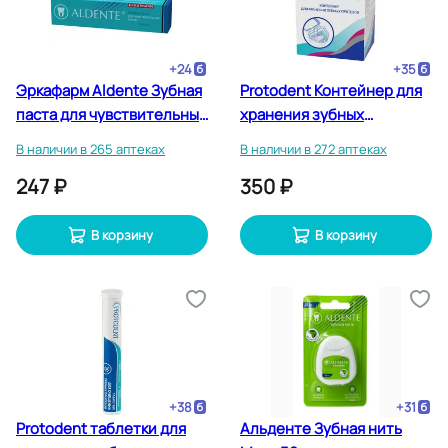
+
24
+
35
Эркафарм Aldente Зубная
Protodent Контейнер для
паста для чувствительных
хранения зубных
зубов 75 мл
протезов
В наличии в 265 аптеках
В наличии в 272 аптеках
247 ₽
350 ₽
В корзину
В корзину
+
38
+
31
Protodent таблетки для
Альденте Зубная нить