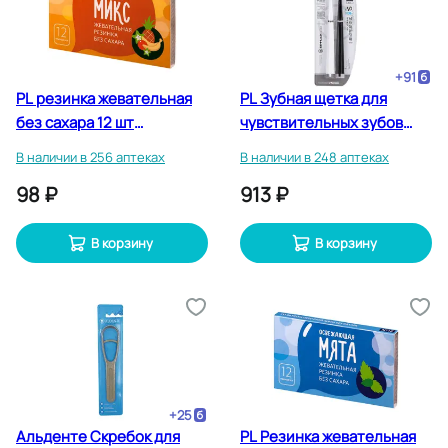
+
91
PL резинка жевательная
PL Зубная щетка для
без сахара 12 шт
чувствительных зубов
Тропический микс
взрослая 2 в 1 День и Ночь
В наличии в 256 аптеках
В наличии в 248 аптеках
2 шт
98 ₽
913 ₽
В корзину
В корзину
+
25
Альденте Скребок для
PL Резинка жевательная