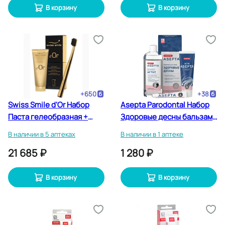
В корзину
В корзину
+
650
+
38
Swiss Smile d'Or Набор
Asepta Parodontal Набор
Паста гелеобразная +
Здоровые десны бальзам
Щетка позолоченная
+ зубная паста +
В наличии в 5 аптеках
В наличии в 1 аптеке
ополаскиватель
21 685 ₽
1 280 ₽
В корзину
В корзину