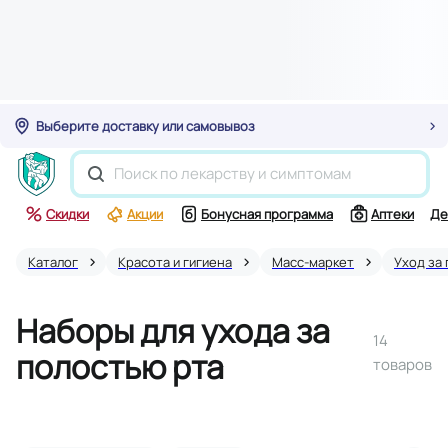
Выберите доставку или самовывоз
Скидки
Акции
Бонусная программа
Аптеки
Де
Каталог
Красота и гигиена
Масс-маркет
Уход за
Наборы для ухода за
14
полостью рта
товаров