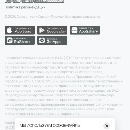
Продажа дистанционным способом
Политика рекомендаций
©
2026
Сеть аптек «Самсон Фарма». Все права защищены
Согласно положениями Статьи 437(2) ГК РФ представленная на сайте
информация носит исключительно ознакомительный характер и не
является публичной офертой. Сеть аптек «Самсон Фарма»
осуществляет доставку на дом лекарственных препаратов,
отпускаемым без рецепта, согласно Указу Президента Российской
Федерации от 17.03.2020 № 187 «О розничной торговле лекарственными
препаратами для медицинского применения». Не осуществляем
дистанционную продажу рецептурных лекарственных средств и БАД.
Рецептурные лекарственные средства можно получить только при
помощи самовывоза в аптеке при предоставлении рецепта,
выписанного врачом. Бронирование товара выполняется при условиях
последующего выкупа заказа в выбранном аптечном пункте. Цена
действительна только при заказе через сайт.
Лицензия №: ЛО-77-02-011343 от 22.12.2020 г.
Скачать
Разрешение
МЫ ИСПОЛЬЗУЕМ COOKIE-ФАЙЛЫ.
№ ДТ-77-000464 от 27.12.2021 г.
Скачать
П50-673/20 от 26.05.2020