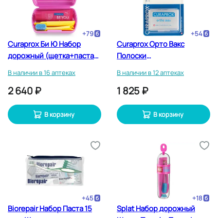
+
79
+
54
Curaprox Би Ю Набор
Curaprox Орто Вакс
дорожный (щетка+паста
Полоски
10 мл+ершики CPS 07 CPS
ортодонтического воска 7
В наличии в 16 аптеках
В наличии в 12 аптеках
09 с держателем UHS 409)
шт
2 640 ₽
1 825 ₽
розовый
В корзину
В корзину
+
45
+
18
Biorepair Набор Паста 15
Splat Набор дорожный