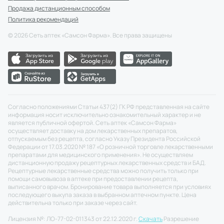
Продажа дистанционным способом
Политика рекомендаций
©
2026
Сеть аптек «Самсон Фарма». Все права защищены
Согласно положениями Статьи 437(2) ГК РФ представленная на сайте
информация носит исключительно ознакомительный характер и не
является публичной офертой. Сеть аптек «Самсон Фарма»
осуществляет доставку на дом лекарственных препаратов,
отпускаемым без рецепта, согласно Указу Президента Российской
Федерации от 17.03.2020 № 187 «О розничной торговле лекарственными
препаратами для медицинского применения». Не осуществляем
дистанционную продажу рецептурных лекарственных средств и БАД.
Рецептурные лекарственные средства можно получить только при
помощи самовывоза в аптеке при предоставлении рецепта,
выписанного врачом. Бронирование товара выполняется при условиях
последующего выкупа заказа в выбранном аптечном пункте. Цена
действительна только при заказе через сайт.
Лицензия №: ЛО-77-02-011343 от 22.12.2020 г.
Скачать
Разрешение