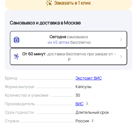
Заказать в 1 клик
Самовывоз и доставка
в Москве
Сегодня
самовывоз
из
45
аптек
бесплатно
От 60 минут
, доставка
бесплатно при заказе от --
₽
Бренд
:
Экстракт ВИС
Форма выпуска
:
Капсулы
Количество в упаковке
:
30
Производитель
ВИС
i
Срок годности
:
Длительный срок
Страна
Россия
i