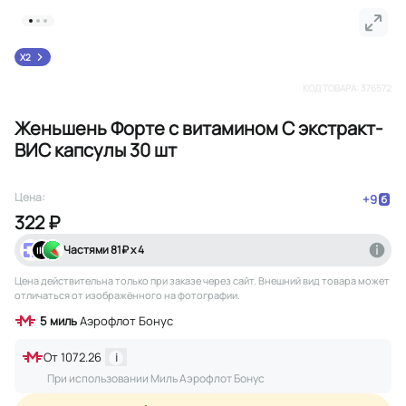
X2
КОД ТОВАРА:
376572
Женьшень Форте с витамином С экстракт-
ВИС капсулы 30 шт
Цена:
+
9
322 ₽
Частями
81
₽ х 4
Цена действительна только при заказе через сайт
. Внешний вид товара может
отличаться от изображённого на фотографии.
5
миль
Аэрофлот Бонус
От
1072.26
i
При использовании Миль Аэрофлот Бонус