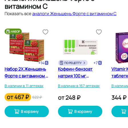
витамином С
Показать все
аналоги Женьшень Форте с витамином С
НАБОР
+
14
+
7
ПО РЕЦЕПТУ
Набор 2Х Женьшень
Кофеин-бензоат
Vitamir
Форте с витамином С
натрия 100 мг
таблетк
экстракт-ВИС
таблетки 10 шт
В наличии в 11 аптеках
В наличии в 167 аптеках
В наличии
капсулы 30 шт
от
467 ₽
от
248 ₽
344 ₽
622 ₽
В корзину
В корзину