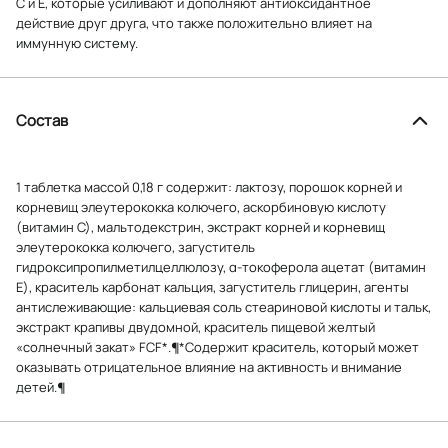
С и Е, которые усиливают и дополняют антиоксидантное
действие друг друга, что также положительно влияет на
иммунную систему.
Состав
1 таблетка массой 0,18 г содержит: лактозу, порошок корней и
корневищ элеутерококка колючего, аскорбиновую кислоту
(витамин С), мальтодекстрин, экстракт корней и корневищ
элеутерококка колючего, загуститель
гидроксипропилметилцеллюлозу, α-токоферола ацетат (витамин
Е), краситель карбонат кальция, загуститель глицерин, агенты
антислеживающие: кальциевая соль стеариновой кислоты и тальк,
экстракт крапивы двудомной, краситель пищевой желтый
«солнечный закат» FCF*.¶*Содержит краситель, который может
оказывать отрицательное влияние на активность и внимание
детей.¶