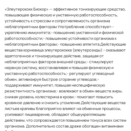
«Элеутерококк Биокор» — эффективное тонизирующее средство,
повышающее физическую и умственную работоспособность,
устойчивость к стрессам и сопротивляемость организма
неблагоприятным факторам.Употребление способствует:-
укреплению иммунитета;- повышению умственной и физической
работоспособности;- повышению устойчивости организма к
неблагоприятным факторам;- повышению аппетита.Действующие
вещества корневища элеутерококка (элеутерозиды):- оказывают
адаптогенное и тонизирующее действие, защищая от
неблагоприятных факторов внешней среды;- стимулируют
нервную систему, восстанавливая и повышая физическую и
умственную работоспособность;- регулируют углеводный
обмен, активизируя быстрое сгорание углеводов;-
поддерживают иммунитет, повышая неспецифическую
резистентность организма;- вовлекают в обмен веществ жиры,
снижая уровень холестерина в крови;- помогают повысить
кровяное давление и снизить утомление.Действующие вещества
листьев крапивы благоприятно влияют на обменные процессы,
усиливают пищеварение, обладают общеукрепляющим
действием, что сопровождается повышением тонуса всех систем
организма. Дополнительно состав драже обогащен витаминами