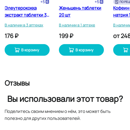
+
5
+
5
ПО РЕЦ
Элеутерококка
Женьшень таблетки
Кофеин
экстракт таблетки 30
20 шт
натрия 
шт
таблетк
В наличии в 3 аптеках
В наличии в 1 аптеке
В наличии
176 ₽
199 ₽
от
248
В корзину
В корзину
Отзывы
Вы использовали этот товар?
Поделитесь своим мнением о нём, это может быть
полезно для других пользователей.