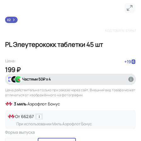
X2
КОД ТОВАРА:
379947
PL Элеутерококк таблетки 45 шт
Цена:
+
19
199 ₽
Частями
50
₽ х 4
Цена действительна только при заказе через сайт
. Внешний вид товара может
отличаться от изображённого на фотографии.
3
миль
Аэрофлот Бонус
От
662.67
i
При использовании Миль Аэрофлот Бонус
Форма выпуска