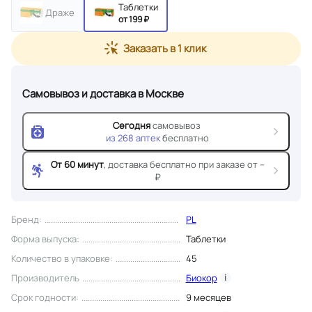
Таблетки
Драже
от 199 ₽
Заказать в 1 клик
Самовывоз и доставка
в Москве
Сегодня
самовывоз
из
268
аптек
бесплатно
От 60 минут
, доставка
бесплатно при заказе от --
₽
Бренд
:
PL
Форма выпуска
:
Таблетки
Количество в упаковке
:
45
Производитель
Биокор
i
Срок годности
:
9 месяцев