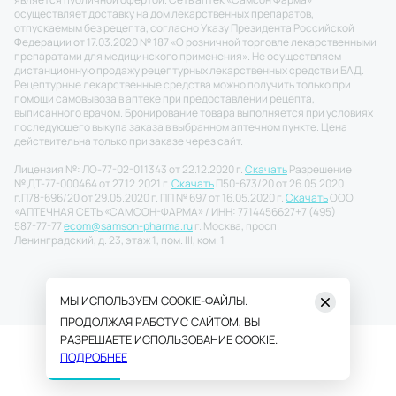
осуществляет доставку на дом лекарственных препаратов,
отпускаемым без рецепта, согласно Указу Президента Российской
Федерации от 17.03.2020 № 187 «О розничной торговле лекарственными
препаратами для медицинского применения». Не осуществляем
дистанционную продажу рецептурных лекарственных средств и БАД.
Рецептурные лекарственные средства можно получить только при
помощи самовывоза в аптеке при предоставлении рецепта,
выписанного врачом. Бронирование товара выполняется при условиях
последующего выкупа заказа в выбранном аптечном пункте. Цена
действительна только при заказе через сайт.
Лицензия №: ЛО-77-02-011343 от 22.12.2020 г.
Скачать
Разрешение
№ ДТ-77-000464 от 27.12.2021 г.
Скачать
П50-673/20 от 26.05.2020
г.
П78-696/20 от 29.05.2020 г. ПП № 697 от 16.05.2020 г.
Скачать
ООО
«АПТЕЧНАЯ СЕТЬ «САМСОН-ФАРМА» / ИНН: 7714456627
+7 (495)
587-77-77
ecom@samson-pharma.ru
г. Москва, просп.
Ленинградский, д. 23, этаж 1, пом. III, ком. 1
МЫ ИСПОЛЬЗУЕМ COOKIE-ФАЙЛЫ.
ПРОДОЛЖАЯ РАБОТУ С САЙТОМ, ВЫ
РАЗРЕШАЕТЕ ИСПОЛЬЗОВАНИЕ COOKIE.
ПОДРОБНЕЕ