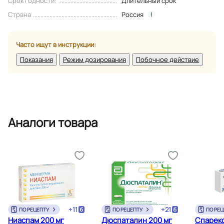
Срок годности
:
Длительный срок
Страна
Россия
i
Часто ищут в инструкции:
Показания
Режим дозирования
Побочное действие
Аналоги товара
+
11
+
21
ПО РЕЦЕПТУ
ПО РЕЦЕПТУ
ПО РЕЦ
Ниаспам 200 мг
Дюспаталин 200 мг
Спарекс