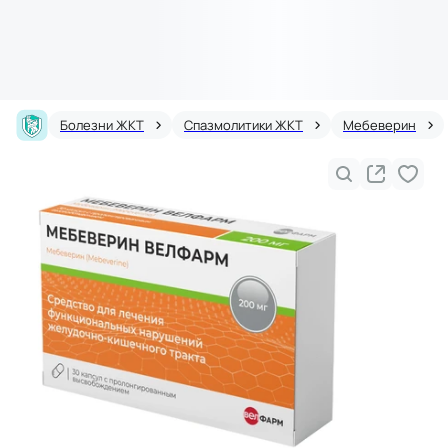
Болезни ЖКТ
Спазмолитики ЖКТ
Мебеверин