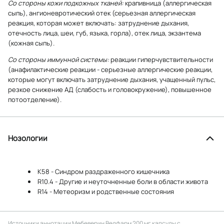
Со стороны кожи подкожных тканей:
крапивница (аллергическая
сыпь), ангионевротический отек (серьезная аллергическая
реакция, которая может включать: затруднение дыхания,
отечность лица, шеи, губ, языка, горла), отек лица, экзантема
(кожная сыпь).
Со стороны иммунной системы:
реакции гиперчувствительности
(анафилактические реакции - серьезные аллергические реакции,
которые могут включать затруднение дыхания, учащенный пульс,
резкое снижение АД (слабость и головокружение), повышенное
потоотделение).
Нозологии
K58 - Синдром раздраженного кишечника
R10.4 - Другие и неуточненные боли в области живота
R14 - Метеоризм и родственные состояния
Источники аннотации
Мебеверин Велфарм 200 мг капсулы с