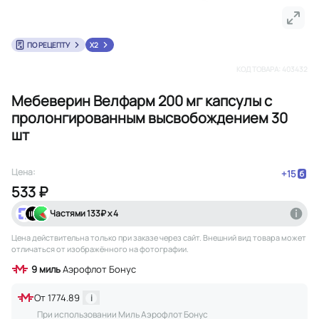
ПО РЕЦЕПТУ
X2
КОД ТОВАРА:
403432
Мебеверин Велфарм 200 мг капсулы с
пролонгированным высвобождением 30
шт
Цена:
+
15
533 ₽
Частями
133
₽ х 4
Цена действительна только при заказе через сайт
. Внешний вид товара может
отличаться от изображённого на фотографии.
9
миль
Аэрофлот Бонус
От
1774.89
i
При использовании Миль Аэрофлот Бонус