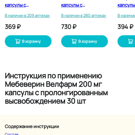
капсулы с
капсулы с
капсулы
пролонгированным
пролонгированным
пролон
В наличии в 209 аптеках
В наличии в 280 аптеках
В наличии
высвобождением 30
высвобождением 30
высвоб
369 ₽
730 ₽
394 ₽
шт
шт
шт
В корзину
В корзину
Инструкция по применению
Мебеверин Велфарм 200 мг
капсулы с пролонгированным
высвобождением 30 шт
Содержание инструкции
Состав