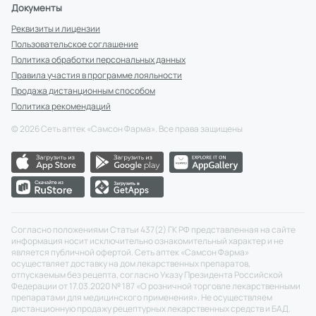
Документы
Реквизиты и лицензии
Пользовательское соглашение
Политика обработки персональных данных
Правила участия в программе лояльности
Продажа дистанционным способом
Политика рекомендаций
©
2026
Сеть аптек «Самсон Фарма». Все права защищены
Согласно положениями Статьи 437(2) ГК РФ представленная на сайте
информация носит исключительно ознакомительный характер и не
является публичной офертой. Сеть аптек «Самсон Фарма»
осуществляет доставку на дом лекарственных препаратов,
отпускаемым без рецепта, согласно Указу Президента Российской
Федерации от 17.03.2020 № 187 «О розничной торговле лекарственными
препаратами для медицинского применения». Не осуществляем
дистанционную продажу рецептурных лекарственных средств и БАД.