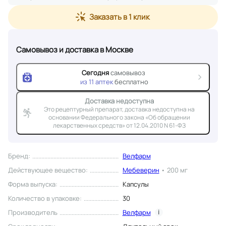
Заказать в 1 клик
Самовывоз и доставка
в Москве
Сегодня
самовывоз
из
11
аптек
бесплатно
Доставка недоступна
Это рецептурный препарат, доставка недоступна на
основании Федерального закона «Об обращении
лекарственных средств» от 12.04.2010 N 61-ФЗ
Бренд
:
Велфарм
Действующее вещество
:
Мебеверин
•
200 мг
Форма выпуска
:
Капсулы
Количество в упаковке
:
30
Производитель
Велфарм
i