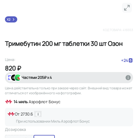
X2
КОД ТОВАРА:
416553
Тримебутин 200 мг таблетки 30 шт Озон
Цена:
+
24
820 ₽
Частями
205
₽ х 4
Цена действительна только при заказе через сайт
. Внешний вид товара может
отличаться от изображённого на фотографии.
14
миль
Аэрофлот Бонус
От
2730.6
i
При использовании Миль Аэрофлот Бонус
Дозировка