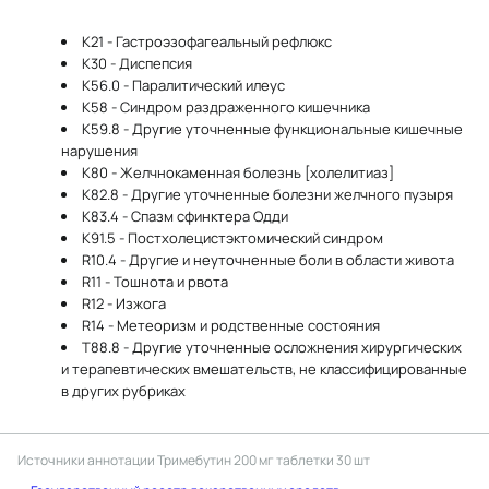
K21 - Гастроэзофагеальный рефлюкс
K30 - Диспепсия
K56.0 - Паралитический илеус
K58 - Синдром раздраженного кишечника
K59.8 - Другие уточненные функциональные кишечные
нарушения
K80 - Желчнокаменная болезнь [холелитиаз]
K82.8 - Другие уточненные болезни желчного пузыря
K83.4 - Спазм сфинктера Одди
K91.5 - Постхолецистэктомический синдром
R10.4 - Другие и неуточненные боли в области живота
R11 - Тошнота и рвота
R12 - Изжога
R14 - Метеоризм и родственные состояния
T88.8 - Другие уточненные осложнения хирургических
и терапевтических вмешательств, не классифицированные
в других рубриках
Источники аннотации
Тримебутин 200 мг таблетки 30 шт