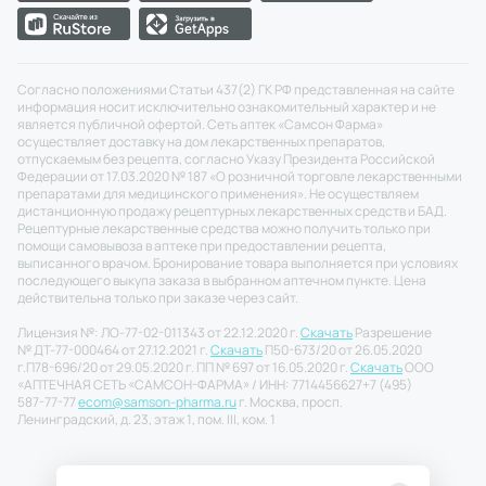
Согласно положениями Статьи 437(2) ГК РФ представленная на сайте
информация носит исключительно ознакомительный характер и не
является публичной офертой. Сеть аптек «Самсон Фарма»
осуществляет доставку на дом лекарственных препаратов,
отпускаемым без рецепта, согласно Указу Президента Российской
Федерации от 17.03.2020 № 187 «О розничной торговле лекарственными
препаратами для медицинского применения». Не осуществляем
дистанционную продажу рецептурных лекарственных средств и БАД.
Рецептурные лекарственные средства можно получить только при
помощи самовывоза в аптеке при предоставлении рецепта,
выписанного врачом. Бронирование товара выполняется при условиях
последующего выкупа заказа в выбранном аптечном пункте. Цена
действительна только при заказе через сайт.
Лицензия №: ЛО-77-02-011343 от 22.12.2020 г.
Скачать
Разрешение
№ ДТ-77-000464 от 27.12.2021 г.
Скачать
П50-673/20 от 26.05.2020
г.
П78-696/20 от 29.05.2020 г. ПП № 697 от 16.05.2020 г.
Скачать
ООО
«АПТЕЧНАЯ СЕТЬ «САМСОН-ФАРМА» / ИНН: 7714456627
+7 (495)
587-77-77
ecom@samson-pharma.ru
г. Москва, просп.
Ленинградский, д. 23, этаж 1, пом. III, ком. 1