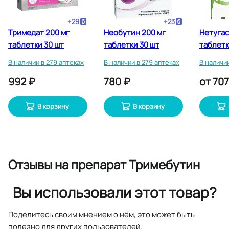
+
29
+
23
Тримедат 200 мг
Необутин 200 мг
Нетугас
таблетки 30 шт
таблетки 30 шт
таблетк
В наличии в 279 аптеках
В наличии в 279 аптеках
В наличи
992 ₽
780 ₽
от
707
В корзину
В корзину
Отзывы
на препарат Тримебутин
Вы использовали этот товар?
Поделитесь своим мнением о нём, это может быть
полезно для других пользователей.