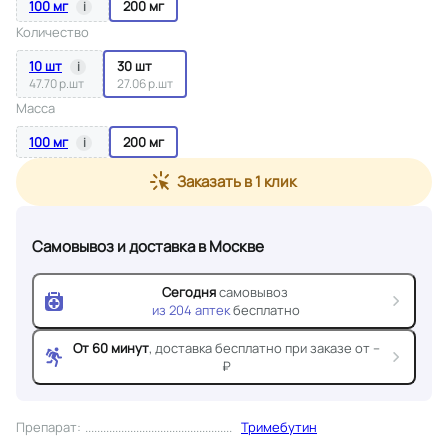
100 мг
200 мг
i
Количество
10 шт
30 шт
i
47.70 р.шт
27.06 р.шт
Масса
100 мг
200 мг
i
Заказать в 1 клик
Самовывоз и доставка
в Москве
Сегодня
самовывоз
из
204
аптек
бесплатно
От 60 минут
, доставка
бесплатно при заказе от --
₽
Препарат
:
Тримебутин