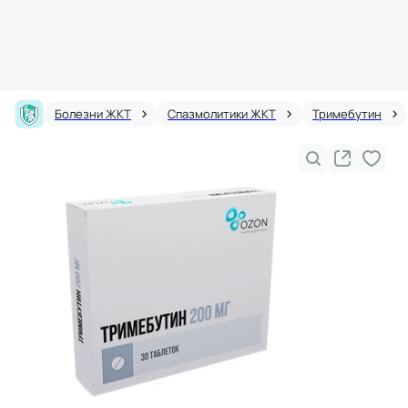
Болезни ЖКТ
Спазмолитики ЖКТ
Тримебутин