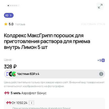
X2
5.0
1
отзыв
КОД ТОВАРА:
373476
Колдрекс МаксГрипп порошок для
приготовления раствора для приема
внутрь Лимон 5 шт
Цена:
+
9
328 ₽
Частями
82
₽ х 4
Цена действительна только при заказе через сайт
. Внешний вид товара может
отличаться от изображённого на фотографии.
5
миль
Аэрофлот Бонус
От
1092.24
i
При использовании Миль Аэрофлот Бонус