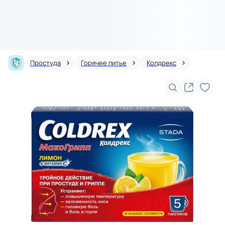
Простуда
Горячее питье
Колдрекс