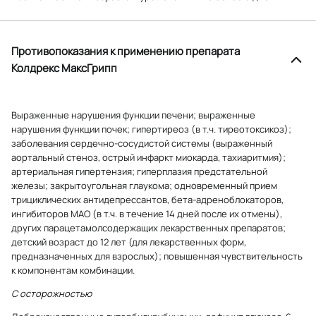
Противопоказания к применению препарата
Колдрекс МаксГрипп
Выраженные нарушения функции печени; выраженные
нарушения функции почек; гипертиреоз (в т.ч. тиреотоксикоз);
заболевания сердечно-сосудистой системы (выраженный
аортальный стеноз, острый инфаркт миокарда, тахиаритмия);
артериальная гипертензия; гиперплазия предстательной
железы; закрытоугольная глаукома; одновременный прием
трициклических антидепрессантов, бета-адреноблокаторов,
ингибиторов МАО (в т.ч. в течение 14 дней после их отмены),
других парацетамолсодержащих лекарственных препаратов;
детский возраст до 12 лет (для лекарственных форм,
предназначенных для взрослых); повышенная чувствительность
к компонентам комбинации.
C осторожностью