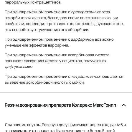
пероральных контрацептивов.
При одновременном применении с
препаратами железа
аскорбиновая кислота, благодаря своим восстанавливающим
свойствам, переводит трехвалентное железо в двухвалентное,
что способствует улучшению его абсорбции.
При одновременном применении с
варфарином
возможно
уменьшение эффектов варфарина.
При одновременном применении аскорбиновая кислота
повышает экскрецию железа у пациентов, получающих
дефероксамин
.
При одновременном применении с
тетрациклином
повышается
выведение аскорбиновой кислоты с мочой.
Режим дозирования препарата Колдрекс МаксГрипп
Для приема внутрь. Разовую дозу принимают через каждые 4-6 ч,
в зависимости от возраста. Курс лечения - не более 5 дней.