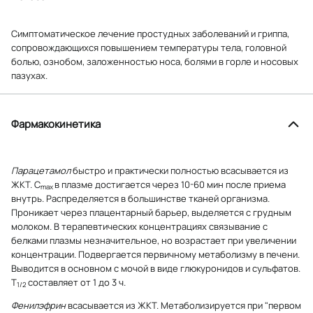
Симптоматическое лечение простудных заболеваний и гриппа,
сопровождающихся повышением температуры тела, головной
болью, ознобом, заложенностью носа, болями в горле и носовых
пазухах.
Фармакокинетика
Парацетамол
быстро и практически полностью всасывается из
ЖКТ. C
в плазме достигается через 10-60 мин после приема
max
внутрь. Распределяется в большинстве тканей организма.
Проникает через плацентарный барьер, выделяется с грудным
молоком. В терапевтических концентрациях связывание с
белками плазмы незначительное, но возрастает при увеличении
концентрации. Подвергается первичному метаболизму в печени.
Выводится в основном с мочой в виде глюкуронидов и сульфатов.
T
составляет от 1 до 3 ч.
1/2
Фенилэфрин
всасывается из ЖКТ. Метаболизируется при "первом