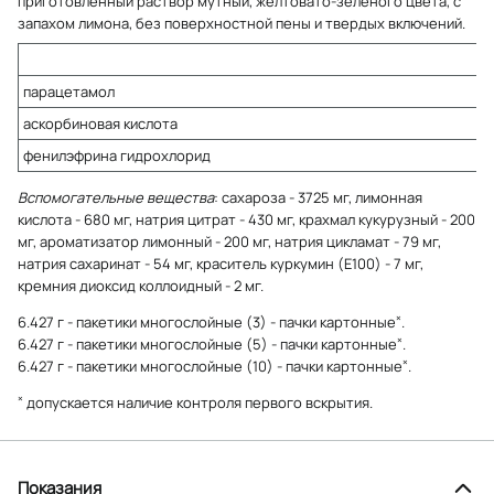
приготовленный раствор мутный, желтовато-зеленого цвета, с
запахом лимона, без поверхностной пены и твердых включений.
парацетамол
аскорбиновая кислота
фенилэфрина гидрохлорид
Вспомогательные вещества
: сахароза - 3725 мг, лимонная
кислота - 680 мг, натрия цитрат - 430 мг, крахмал кукурузный - 200
мг, ароматизатор лимонный - 200 мг, натрия цикламат - 79 мг,
натрия сахаринат - 54 мг, краситель куркумин (E100) - 7 мг,
кремния диоксид коллоидный - 2 мг.
×
6.427 г - пакетики многослойные (3) - пачки картонные
.
×
6.427 г - пакетики многослойные (5) - пачки картонные
.
×
6.427 г - пакетики многослойные (10) - пачки картонные
.
×
допускается наличие контроля первого вскрытия.
Показания