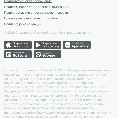
Пользовательское соглашение
Политика обработки персональных данных
Правила участия в программе лояльности
Продажа дистанционным способом
Политика рекомендаций
©
2026
Сеть аптек «Самсон Фарма». Все права защищены
Согласно положениями Статьи 437(2) ГК РФ представленная на сайте
информация носит исключительно ознакомительный характер и не
является публичной офертой. Сеть аптек «Самсон Фарма»
осуществляет доставку на дом лекарственных препаратов,
отпускаемым без рецепта, согласно Указу Президента Российской
Федерации от 17.03.2020 № 187 «О розничной торговле лекарственными
препаратами для медицинского применения». Не осуществляем
дистанционную продажу рецептурных лекарственных средств и БАД.
Рецептурные лекарственные средства можно получить только при
помощи самовывоза в аптеке при предоставлении рецепта,
выписанного врачом. Бронирование товара выполняется при условиях
последующего выкупа заказа в выбранном аптечном пункте. Цена