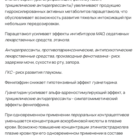
трициклические антидепрессанты)
увеличивают продукцию
гидроксилированных активных метаболитов парацетамола, что
обусловливает возможность развития тяжелых интоксикаций при
небольших передозировках.
Парацетамол усиливает эффекты
ингибиторов МАО, седативных
лекарственных средств, этанола
.
Антидепрессанты, противопаркинсонические, антипсихотические
лекарственные средства, производные фенотиазина
- риск
задержки мочи, сухости во рту, запора.
ГКС
- риск развития глаукомы.
Фенилэфрин снижает гипотензивный эффект
гуанетидина
.
Гуанетидин
усиливает альфа-адреностимулирующий эффект, а
трициклические антидепрессанты
- симпатомиметический
эффекты фенилэфрина.
При одновременном применении
пероральных контрацептивов
уменьшается концентрация аскорбиновой кислоты в плазме
крови. Возможно повышение концентрации
этинилэстрадиола
в
плазме крови при его одновременном применении в составе