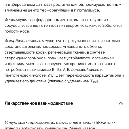
ингибированием синтеза простагландинов, преимущественным
влиянием на центр терморегуляции в гипоталамусе.
Фенилэфрин
- альфа
-адреномиметик, вызывает сужение
1
сосудов, устраняет отечность и гиперемию слизистой оболочки
полости носа.
Аскорбиновая кислота
участвует в регулировании окислительно-
восстановительных процессов, углеводного обмена,
свертываемости крови, регенерации тканей, в синтезе
стероидных гормонов; повышает устойчивость организма к
инфекциям, уменьшает сосудистую проницаемость, снижает
потребность в витаминах B
, B
, А, Е, фолиевой кислоте,
1
2
пантотеновой кислоте. Улучшает переносимость парацетамола и
удлиняет его действие (связано с удлинением T
).
1/2
Лекарственное взаимодействие
Индукторы микросомального окисления в печени (фенитоин,
этанол, барбитураты, рифампицин, фенилбутазон,