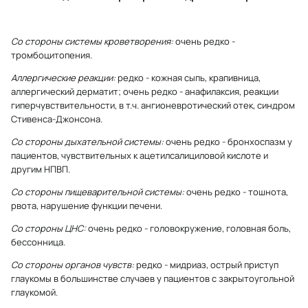
Со стороны системы кроветворения:
очень редко -
тромбоцитопения.
Аллергические реакции:
редко - кожная сыпь, крапивница,
аллергический дерматит; очень редко - анафилаксия, реакции
гиперчувствительности, в т.ч. ангионевротический отек, синдром
Стивенса-Джонсона.
Со стороны дыхательной системы:
очень редко - бронхоспазм у
пациентов, чувствительных к ацетилсалициловой кислоте и
другим НПВП.
Со стороны пищеварительной системы:
очень редко - тошнота,
рвота, нарушение функции печени.
Со стороны ЦНС:
очень редко - головокружение, головная боль,
бессонница.
Со стороны органов чувств:
редко - мидриаз, острый приступ
глаукомы в большинстве случаев у пациентов с закрытоугольной
глаукомой.