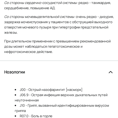
Со стороны сердечно-сосудистой системы:
редко - тахикардия,
сердцебиение, повышение АД.
Со стороны мочевыделительной системы:
очень редко - дизурия,
задержка мочеиспускания у пациентов с обструкцией выходного
отверстия мочевого пузыря при гипертрофии предстательной
железы.
При длительном применении с превышением рекомендованной
дозы может наблюдаться гепатотоксическое и
нефротоксическое действие.
Нозологии
J00 - Острый назофарингит [насморк]
J06.9 - Острая инфекция верхних дыхательных путей
неуточненная
J10 - Грипп, вызванный идентифицированным вирусом
гриппа
R07.0 - Боль в горле