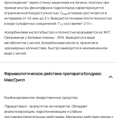
прохождении" через стенку кишечника и в печени, поэтому при
приеме внутрь фенилэфрина гидрохлорид характеризуется
ограниченной биодоступностью. C
в плазме достигается в
max
интервале от 45 мин до 2 ч. Выводится почками почти полностью
в виде сульфатных соединений. T
составляет 2-3 ч.
1/2
Аскорбиновая кислота
быстро и полностью всасывается из ЖКТ.
Связывание с белками плазмы - 25%. Выводится в виде
метаболитов с мочой. Аскорбиновая кислота, принятая в
чрезмерных количествах, быстро выводится в неизмененном
виде с мочой.
Фармакологическое действие препарата Колдрекс
МаксГрипп
Комбинированное лекарственное средство.
Парацетамол
- анальгетик-антипиретик. Обладает
анальгезирующим, жаропонижающим и слабым
противовоспалительным действием. Механизм действия связан с