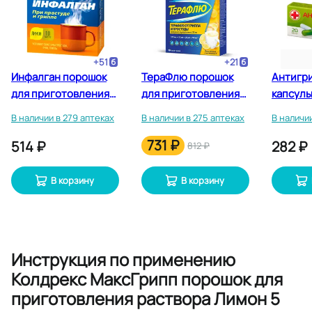
+
51
+
21
Инфалган порошок
ТераФлю порошок
Антигр
для приготовления
для приготовления
капсулы
раствора для приема
раствора Лимон 10
20 шт
В наличии в 279 аптеках
В наличии в 275 аптеках
В наличии
внутрь Лимон 10 шт
шт
731 ₽
514 ₽
282 ₽
812 ₽
В корзину
В корзину
Инструкция по применению
Колдрекс МаксГрипп порошок для
приготовления раствора Лимон 5