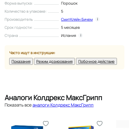
Форма выпуска
:
Порошок
Количество в упаковке
:
5
Производитель
СмитКляйн Бичем
i
Срок годности
:
5 месяцев
Страна
Испания
i
Часто ищут в инструкции:
Показания
Режим дозирования
Побочное действие
Аналоги Колдрекс МаксГрипп
Показать все
аналоги Колдрекс МаксГрипп