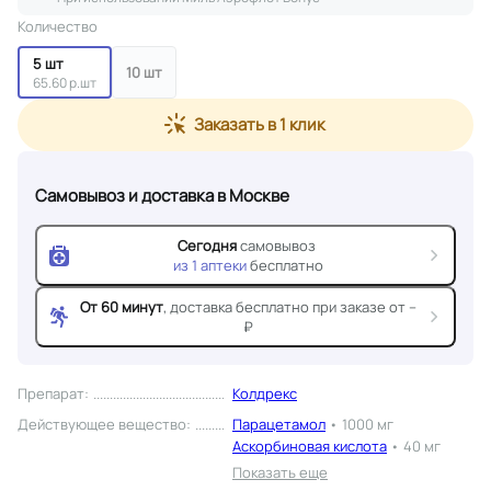
Количество
5 шт
10 шт
65.60 р.шт
Заказать в 1 клик
Самовывоз и доставка
в Москве
Сегодня
самовывоз
из
1
аптеки
бесплатно
От 60 минут
, доставка
бесплатно при заказе от --
₽
Препарат
:
Колдрекс
Действующее вещество
:
Парацетамол
•
1000 мг
Аскорбиновая кислота
•
40 мг
Показать еще