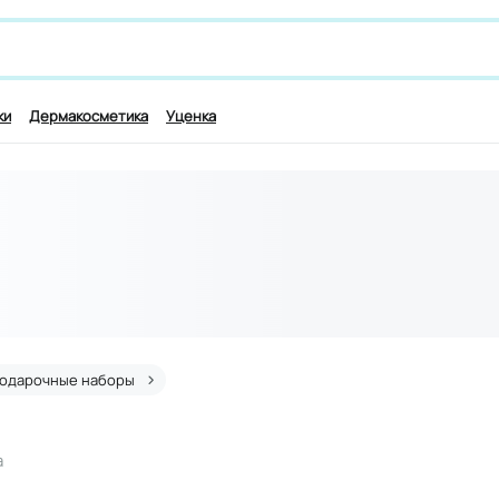
 лекарству и симптомам, например,
для работы мозга
ки
Дермакосметика
Уценка
одарочные наборы
а