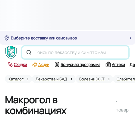
Выберите доставку или самовывоз
Скидки
Акции
Бонусная программа
Аптеки
Де
Каталог
Лекарства и БАД
Болезни ЖКТ
Слабите
Макрогол в
1
комбинациях
товар