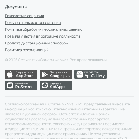
Документы
Реквизиты и лицензии
Пользовательское соглашение
Политика обработки персональных данных
Правила участия в программе лояльности
Продажа дистанционным способом
Политика рекомендаций
©
2026
Сеть аптек «Самсон Фарма». Все права защищены
Согласно положениями Статьи 437(2) ГК РФ представленная на сайте
информация носит исключительно ознакомительный характер и не
является публичной офертой. Сеть аптек «Самсон Фарма»
осуществляет доставку на дом лекарственных препаратов,
отпускаемым без рецепта, согласно Указу Президента Российской
Федерации от 17.03.2020 № 187 «О розничной торговле лекарственными
препаратами для медицинского применения». Не осуществляем
дистанционную продажу рецептурных лекарственных средств и БАД.