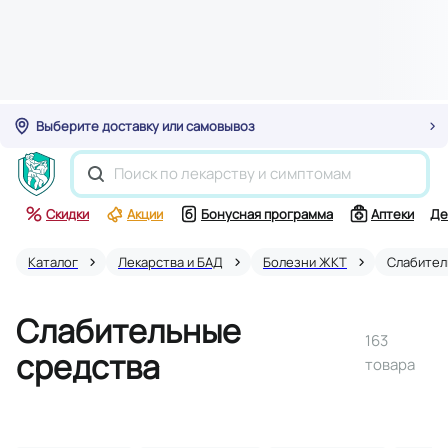
Выберите доставку или самовывоз
Скидки
Акции
Бонусная программа
Аптеки
Де
Каталог
Лекарства и БАД
Болезни ЖКТ
Слабите
Слабительные
163
средства
товара