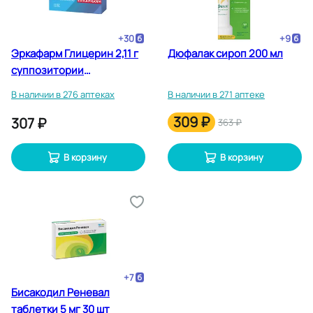
+
30
+
9
Эркафарм Глицерин 2,11 г
Дюфалак сироп 200 мл
суппозитории
ректальные 12 шт
В наличии в 276 аптеках
В наличии в 271 аптеке
309 ₽
307 ₽
363 ₽
В корзину
В корзину
+
7
Бисакодил Реневал
таблетки 5 мг 30 шт