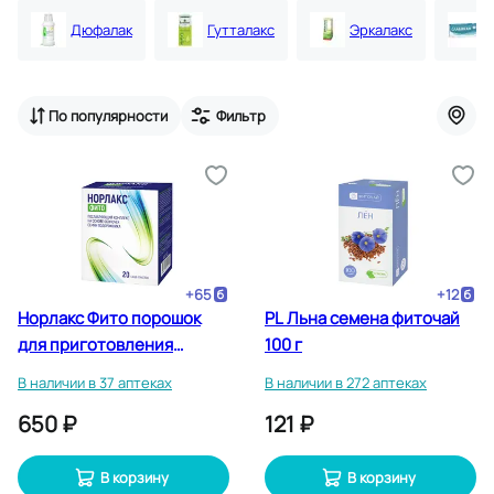
Дюфалак
Гутталакс
Эркалакс
По популярности
Фильтр
+
65
+
12
Норлакс Фито порошок
PL Льна семена фиточай
для приготовления
100 г
раствора 5 г 20 шт
В наличии в 37 аптеках
В наличии в 272 аптеках
650 ₽
121 ₽
В корзину
В корзину