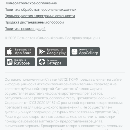
Пользовательское соглашение
Политика обработки персональных данных
Правила участия в программе лояльности
Продажа дистанционным способом
Политика рекомендаций
©
2026
Сеть аптек «Самсон Фарма». Все права защищены
Согласно положениями Статьи 437(2) ГК РФ представленная на сайте
информация носит исключительно ознакомительный характер и не
является публичной офертой. Сеть аптек «Самсон Фарма»
осуществляет доставку на дом лекарственных препаратов,
отпускаемым без рецепта, согласно Указу Президента Российской
Федерации от 17.03.2020 № 187 «О розничной торговле лекарственными
препаратами для медицинского применения». Не осуществляем
дистанционную продажу рецептурных лекарственных средств и БАД.
Рецептурные лекарственные средства можно получить только при
помощи самовывоза в аптеке при предоставлении рецепта,
выписанного врачом. Бронирование товара выполняется при условиях