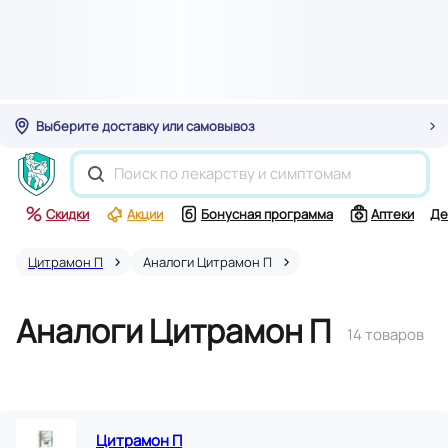
Выберите доставку или самовывоз
Скидки
Акции
Бонусная программа
Аптеки
Де
Цитрамон П
Аналоги Цитрамон П
Аналоги Цитрамон П
14 товаров
Цитрамон П