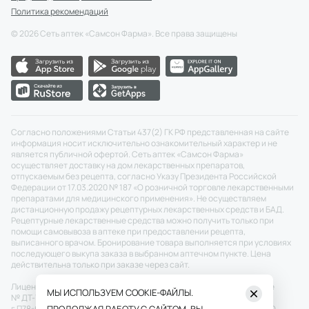
Политика рекомендаций
©
2026
Сеть аптек «Самсон Фарма». Все права защищены
Согласно положениями Статьи 437(2) ГК РФ представленная на сайте
информация носит исключительно ознакомительный характер и не
является публичной офертой. Сеть аптек «Самсон Фарма»
осуществляет доставку на дом лекарственных препаратов,
отпускаемым без рецепта, согласно Указу Президента Российской
Федерации от 17.03.2020 № 187 «О розничной торговле лекарственными
препаратами для медицинского применения». Не осуществляем
дистанционную продажу рецептурных лекарственных средств и БАД.
Рецептурные лекарственные средства можно получить только при
помощи самовывоза в аптеке при предоставлении рецепта,
выписанного врачом. Бронирование товара выполняется при условиях
последующего выкупа заказа в выбранном аптечном пункте. Цена
действительна только при заказе через сайт.
Лицензия №: ЛО-77-02-011343 от 22.12.2020 г.
Скачать
Разрешение
МЫ ИСПОЛЬЗУЕМ COOKIE-ФАЙЛЫ.
№ ДТ-77-000464 от 27.12.2021 г.
Скачать
П50-673/20 от 26.05.2020
г.
П78-696/20 от 29.05.2020 г. ПП № 697 от 16.05.2020 г.
Скачать
ООО