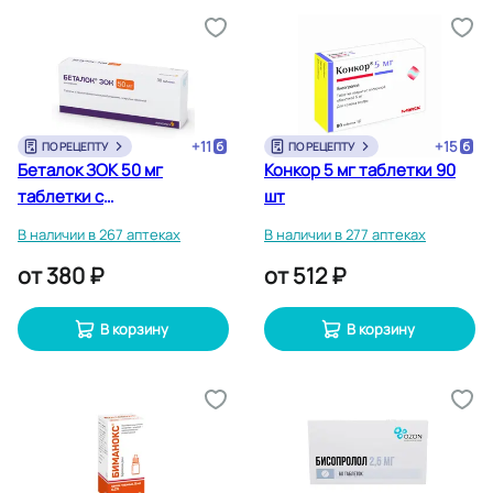
+
11
+
15
ПО РЕЦЕПТУ
ПО РЕЦЕПТУ
Беталок ЗОК 50 мг
Конкор 5 мг таблетки 90
таблетки с
шт
пролонгированным
В наличии в 267 аптеках
В наличии в 277 аптеках
высвобождением 30 шт
от
380 ₽
от
512 ₽
В корзину
В корзину