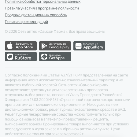
Политика обработки персональных данных
Правила участия в программе лояльности
Продажа дистанционным способом
Политика рекомендаций
©
2026
Сеть аптек «Самсон Фарма». Все права защищены
Согласно положениями Статьи 437(2) ГК РФ представленная на сайте
информация носит исключительно ознакомительный характер и не
является публичной офертой. Сеть аптек «Самсон Фарма»
осуществляет доставку на дом лекарственных препаратов,
отпускаемым без рецепта, согласно Указу Президента Российской
Федерации от 17.03.2020 № 187 «О розничной торговле лекарственными
препаратами для медицинского применения». Не осуществляем
дистанционную продажу рецептурных лекарственных средств и БАД.
Рецептурные лекарственные средства можно получить только при
помощи самовывоза в аптеке при предоставлении рецепта,
выписанного врачом. Бронирование товара выполняется при условиях
последующего выкупа заказа в выбранном аптечном пункте. Цена
действительна только при заказе через сайт.