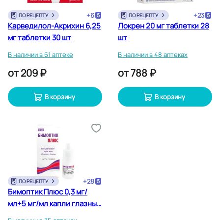
+
6
+
23
ПО РЕЦЕПТУ
ПО РЕЦЕПТУ
Карведилол-Акрихин 6,25
Локрен 20 мг таблетки 28
мг таблетки 30 шт
шт
В наличии в 61 аптеке
В наличии в 48 аптеках
от
209 ₽
от
788 ₽
В корзину
В корзину
+
28
ПО РЕЦЕПТУ
Бимоптик Плюс 0,3 мг/
мл+5 мг/мл капли глазные
3 мл