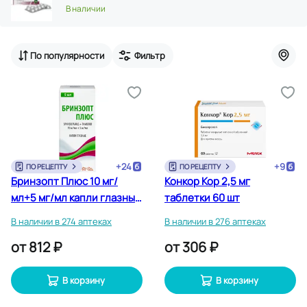
В наличии
По популярности
Фильтр
+
24
+
9
ПО РЕЦЕПТУ
ПО РЕЦЕПТУ
Бринзопт Плюс 10 мг/
Конкор Кор 2,5 мг
мл+5 мг/мл капли глазные
таблетки 60 шт
5 мл
В наличии в 274 аптеках
В наличии в 276 аптеках
от
812 ₽
от
306 ₽
В корзину
В корзину