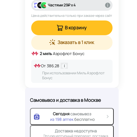
Частями
29
₽ х 4
Цена действительна только при заказе через сайт
В корзину
Заказать в 1 клик
2
миль
Аэрофлот Бонус
От
386.28
i
При использовании Миль Аэрофлот
Бонус
Самовывоз и доставка
в Москве
Сегодня
самовывоз
из
198
аптек
бесплатно
Доставка недоступна
Это рецептурный препарат, доставка