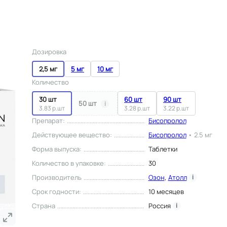
Дозировка
2,5 мг
5 мг
10 мг
Количество
30 шт
60 шт
90 шт
50 шт
i
3.83 р.шт
3.28 р.шт
3.22 р.шт
Препарат
:
Бисопролол
Действующее вещество
:
Бисопролол
•
2.5 мг
Форма выпуска
:
Таблетки
Количество в упаковке
:
30
Производитель
Озон
,
Атолл
i
Срок годности
:
10 месяцев
Страна
Россия
i