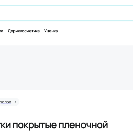
 лекарству и симптомам, например,
для работы мозга
ки
Дермакосметика
Уценка
ролол
тки покрытые пленочной