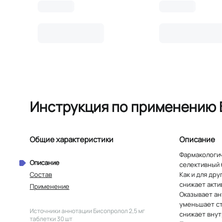
Инструкция по применению Б
Общие характеристики
Описание
Фармакологическое действие Фармакологическая группа: Бета1-адреноблокатор селективный Код АТХ С07АВ07 Фармакодинамика: Бисопролол – селективный бета-адреноблокатор, без собственной симпатоми­метической активности, не обладает мембраностабилизирующим действием. Как и для других бета-адреноблокаторов, механизм действия при артериальной гипертензии неясен. Вместе с тем, известно, что бисопролол снижает активность ренина в плазме крови, уменьшает потребность миокарда в кислороде, урежает частоту сердечных сокращений (ЧСС). Оказывает антигипертензивное, антиаритмическое и антиангинальное действие. Блокируя в невысоких дозах бета1-адреноблокаторы сердца, уменьшает стимулиро­ванное катехоламинами образование циклического аденозинмонофосфата (цАМФ) из аденозинтрифосфата (АТФ), снижает внутриклеточный ток ионов кальция, угнетает все функции сердца, снижает атриовентрикулярную (AV) проводимость и возбудимость. При превышении терапевт
Описание
Состав
Применение
Источники аннотации
Бисопролол 2,5 мг
таблетки 30 шт