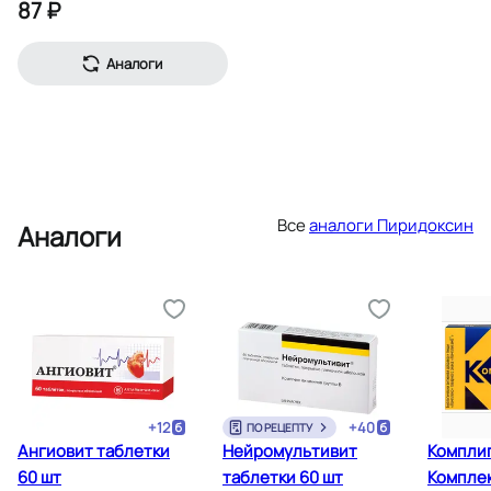
87 ₽
Аналоги
Все
аналоги Пиридоксин
Аналоги
+
12
+
40
ПО РЕЦЕПТУ
Ангиовит таблетки
Нейромультивит
Компли
60 шт
таблетки 60 шт
Комплек