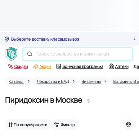
Выберите доставку или самовывоз
Скидки
Акции
Бонусная программа
Аптеки
Де
Каталог
Лекарства и БАД
Витамины
Витамины В и
Пиридоксин в Москве
5
По популярности
Фильтр