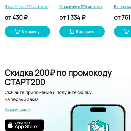
30 шт
В наличии в 272 аптеках
В наличии в 274 аптеках
В наличии
от
430 ₽
от
1 334 ₽
от
761
В корзину
В корзину
Скидка 200₽ по промокоду
СТАРТ200
Скачайте приложение и получите скидку
на первый заказ
Условия акции