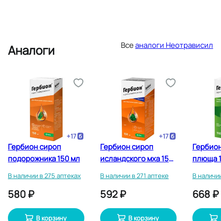
Все
аналоги Неотрависил
Аналоги
+
17
+
17
Гербион сироп
Гербион сироп
Гербио
подорожника 150 мл
исландского мха 150
плюща 1
мл
В наличии в 275 аптеках
В наличии в 271 аптеке
В наличии
580 ₽
592 ₽
668 ₽
В корзину
В корзину