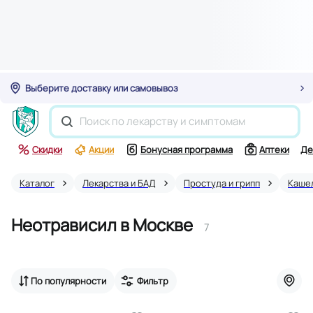
Выберите доставку или самовывоз
Скидки
Акции
Бонусная программа
Аптеки
Де
Каталог
Лекарства и БАД
Простуда и грипп
Каше
Неотрависил в Москве
7
По популярности
Фильтр