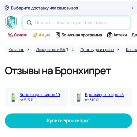
Выберите доставку или самовывоз
Скидки
Акции
Бонусная программа
Аптеки
Де
Каталог
Лекарства и БАД
Простуда и грипп
Каше
Отзывы на Бронхипрет
Бронхипрет сироп 100 мл
Бронхипрет сироп 50 мл
oт 515 ₽
oт 310 ₽
Купить Бронхипрет