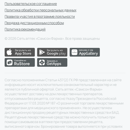
Пользовательское соглашение
Политика обработки персональных данных
Правила участия в программе лояльности
Продажа дистанционным способом
Политика рекомендаций
©
2026
Сеть аптек «Самсон Фарма». Все права защищены
Согласно положениями Статьи 437(2) ГК РФ представленная на сайте
информация носит исключительно ознакомительный характер и не
является публичной офертой. Сеть аптек «Самсон Фарма»
осуществляет доставку на дом лекарственных препаратов,
отпускаемым без рецепта, согласно Указу Президента Российской
Федерации от 17.03.2020 № 187 «О розничной торговле лекарственными
препаратами для медицинского применения». Не осуществляем
дистанционную продажу рецептурных лекарственных средств и БАД.
Рецептурные лекарственные средства можно получить только при
помощи самовывоза в аптеке при предоставлении рецепта,
выписанного врачом. Бронирование товара выполняется при условиях