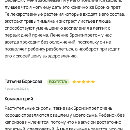
ребенок у меня заболевает и у него появляется кашель,
лучшее что я могу ему дать это конечно же Бронхипрет.
Те лекарственные растения которые входят в его состав,
экстракт травы тимьяна и экстракт листьев плюща,
способствуют уменьшению воспаления в легких с
первых дней приема. Лечение Бронхипретом у нас
всегда проходит без осложнений, поскольку он не
позволяет ребенку разболеться, а наоборот приводит
его к скорейшему выздоровлению.
Татьяна Борисова
ПОКУПАТЕЛЬ
7 февраля 2023 г.
Комментарий
Растительные сиропы, такие как Бронхипрет очень
хорошо справляются с кашлем у моего сына. Ребенок без
капризов им лечится, потому что на вкус он достаточно
приятный, сладковатый. А мне как маме нравится, что он