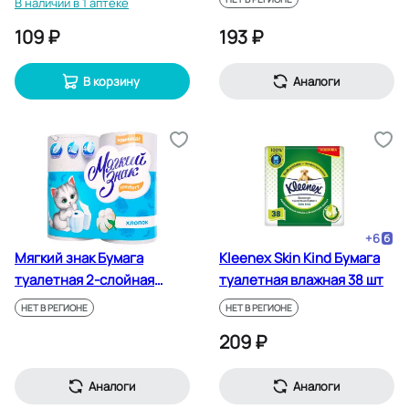
В наличии в 1 аптеке
109 ₽
193 ₽
В корзину
Аналоги
+
6
Мягкий знак Бумага
Kleenex Skin Kind Бумага
туалетная 2-слойная
туалетная влажная 38 шт
белая 4 шт
НЕТ В РЕГИОНЕ
НЕТ В РЕГИОНЕ
209 ₽
Аналоги
Аналоги