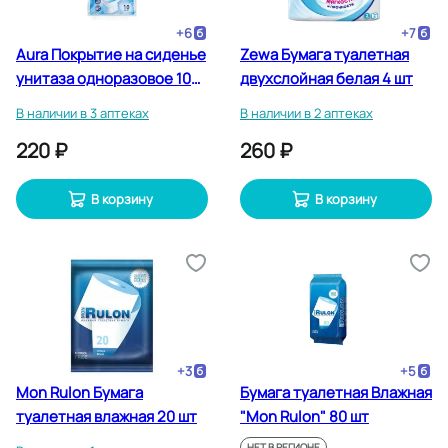
+
6
+
7
Aura Покрытие на сиденье
Zewa Бумага туалетная
унитаза одноразовое 10
двухслойная белая 4 шт
шт
В наличии в 3 аптеках
В наличии в 2 аптеках
220 ₽
260 ₽
В корзину
В корзину
+
3
+
5
Mon Rulon Бумага
Бумага туалетная Влажная
туалетная влажная 20 шт
"Mon Rulon" 80 шт
НЕТ В РЕГИОНЕ