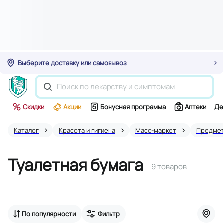
Выберите доставку или самовывоз
Скидки
Акции
Бонусная программа
Аптеки
Де
Каталог
Красота и гигиена
Масс-маркет
Предмет
Туалетная бумага
9 товаров
По популярности
Фильтр