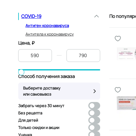
COVID-19
По популяр
Антиген коронавируса
Антитела к коронавирусу
Цена, ₽
От
До
Способ получения заказа
Выберите доставку
или самовывоз
Забрать через 30 минут
Без рецепта
Для детей
Только скидки и акции
Уценка