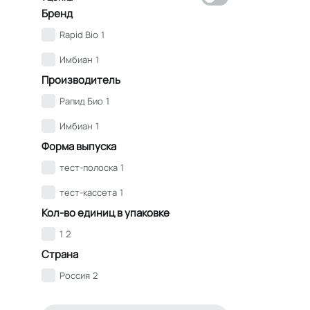
Бренд
Rapid Bio
1
Имбиан
1
Производитель
Рапид Био
1
Имбиан
1
Форма выпуска
тест-полоска
1
тест-кассета
1
Кол-во единиц в упаковке
1
2
Страна
Россия
2