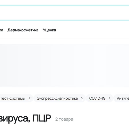
 лекарству и симптомам, например,
для работы мозга
ки
Дермакосметика
Уценка
Тест-системы
Экспресс-диагностика
COVID-19
Антиг
вируса, ПЦР
2 товара