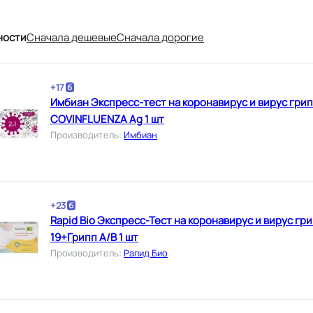
ности
Cначала дешевые
Cначала дорогие
+
17
Имбиан Экспресс-тест на коронавирус и вирус гри
COVINFLUENZA Ag 1 шт
Производитель
:
Имбиан
+
23
Rapid Bio Экспресс-Тест на коронавирус и вирус г
19+Грипп А/В 1 шт
Производитель
:
Рапид Био