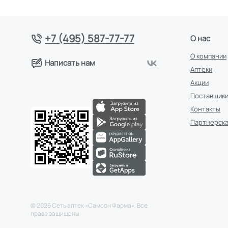
+7 (495) 587-77-77
О нас
О компании
Написать нам
Аптеки
Акции
Поставщик
Контакты
Партнерска
©
2026
Сеть аптек «Самсон Фарма». Все
права защищены