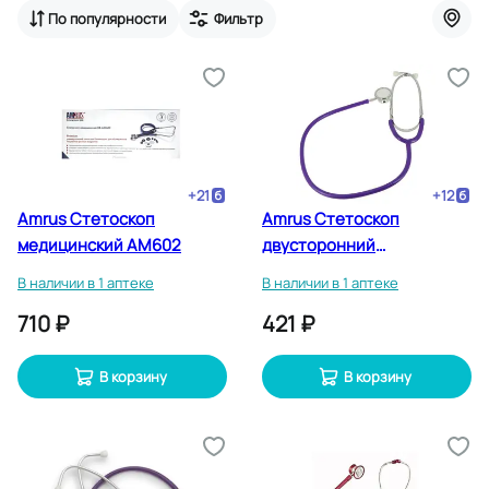
По популярности
Фильтр
+
21
+
12
Amrus Стетоскоп
Amrus Стетоскоп
медицинский AM602
двусторонний
педиатрический 04-
В наличии в 1 аптеке
В наличии в 1 аптеке
AM507 Фиолетовый
710 ₽
421 ₽
В корзину
В корзину