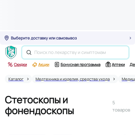
Выберите доставку или самовывоз
Скидки
Акции
Бонусная программа
Аптеки
Де
Каталог
Медтехника и изделия, средства ухода
Медици
Стетоскопы и
5
фонендоскопы
товаров