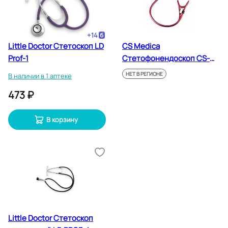
+
14
Little Doctor Стетоскоп LD
CS Medica
Prof-1
Стетофонендоскоп CS-
422 Premium Малиновый
НЕТ В РЕГИОНЕ
В наличии в 1 аптеке
473 ₽
В корзину
Little Doctor Стетоскоп