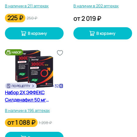
таблетки 1 шт
В наличии в 211 аптеках
В наличии в 202 аптеках
225 ₽
от
2 019 ₽
250 ₽
В корзину
В корзину
НАБОР
+
32
ПО РЕЦЕПТУ
Набор 2Х ЭФФЕКС
Силденафил 50 мг
таблетки 20 шт
В наличии в 196 аптеках
от
1 088 ₽
1 208 ₽