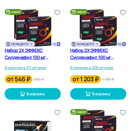
НАБОР
НАБОР
+
16
+
36
ПО РЕЦЕПТУ
ПО РЕЦЕПТУ
Набор 2Х ЭФФЕКС
Набор 2Х ЭФФЕКС
Силденафил 100 мг
Силденафил 100 мг
таблетки 4 шт
таблетки 15 шт
В наличии в 211 аптеках
В наличии в 228 аптеках
от
546 ₽
от
1 203 ₽
606 ₽
1 336 ₽
В корзину
В корзину
НАБОР