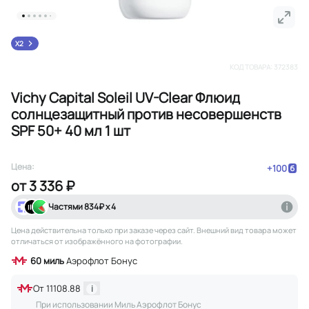
X2
КОД ТОВАРА:
372383
Vichy Capital Soleil UV-Clear Флюид
солнцезащитный против несовершенств
SPF 50+ 40 мл 1 шт
Цена:
+
100
от
3 336 ₽
Частями
834
₽ х 4
Цена действительна только при заказе через сайт
. Внешний вид товара может
отличаться от изображённого на фотографии.
60
миль
Аэрофлот Бонус
От
11108.88
i
При использовании Миль Аэрофлот Бонус