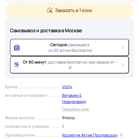
Заказать в 1 клик
Самовывоз и доставка
в Москве
Сегодня
самовывоз
из
60
аптек
бесплатно
От 60 минут
, доставка
бесплатно при заказе от --
₽
Бренд
:
Vichy
Активный ингредиент
:
Витамин Е
Ниацинамид
Показать еще
Форма выпуска
:
Флюид
Количество в упаковке
:
1
Производитель
Косметик Актив Продюксьон
i