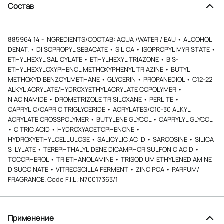
Состав
885964 14 - INGREDIENTS/COCTAB: AQUA /WATER / EAU • ALCOHOL
DENAT. • DIISOPROPYL SEBACATE • SILICA • ISOPROPYL MYRISTATE •
ETHYLHEXYL SALICYLATE • ETHYLHEXYL TRIAZONE • BIS-
ETHYLHEXYLOXYPHENOL METHOXYPHENYL TRIAZINE • BUTYL
METHOXYDIBENZOYLMETHANE • GLYCERIN • PROPANEDIOL • C12-22
ALKYL ACRYLATE/HYDROXYETHYLACRYLATE COPOLYMER •
NIACINAMIDE • DROMETRIZOLE TRISILOXANE • PERLITE •
CAPRYLIC/CAPRIC TRIGLYCERIDE • ACRYLATES/C10-30 ALKYL
ACRYLATE CROSSPOLYMER • BUTYLENE GLYCOL • CAPRYLYL GLYCOL
• CITRIC ACID • HYDROXYACETOPHENONE •
HYDROXYETHYLCELLULOSE • SALICYLIC AC ID • SARCOSINE • SILICA
S ILYLATE • TEREPHTHALYLIDENE DICAMPHOR SULFONIC ACID •
TOCOPHEROL • TRIETHANOLAMINE • TRISODIUM ETHYLENEDIAMINE
DISUCCINATE • VITREOSCILLA FERMENT • ZINC PCA • PARFUM/
FRAGRANCE. Code F.I.L.:N70017363/1
Применение