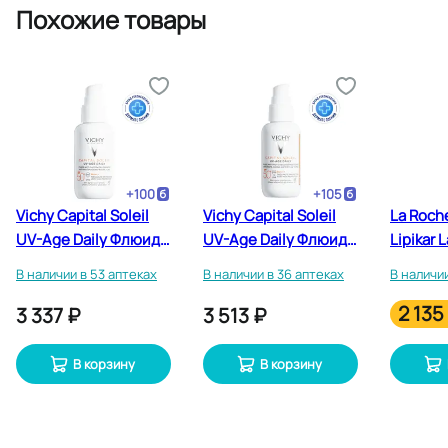
Похожие товары
+
100
+
105
Vichy Capital Soleil
Vichy Capital Soleil
La Roch
UV-Age Daily Флюид
UV-Age Daily Флюид
Lipikar 
для лица
для лица
увлажн
В наличии в 53 аптеках
В наличии в 36 аптеках
В наличии
солнцезащитный
солнцезащитный
сухой к
2 135
невесомый SPF 50+
невесомый
тела де
3 337 ₽
3 513 ₽
40 мл
тонирующий SPF 50+
взрослы
40 мл
В корзину
В корзину