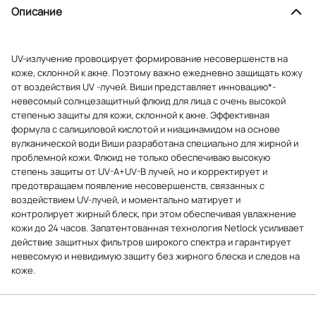
Описание
UV-излучение провоцирует формирование несовершенств на
коже, склонной к акне. Поэтому важно ежедневно защищать кожу
от воздействия UV -лучей. Виши представляет инновацию*-
невесомый солнцезащитный флюид для лица с очень высокой
степенью защиты для кожи, склонной к акне. Эффективная
формула с салициловой кислотой и ниацинамидом на основе
вулканической води Виши разработана специально для жирной и
проблемной кожи. Флюид не только обеспечиваю высокую
степень защиты от UV-A+UV-B лучей, но и корректирует и
предотвращаем появление несовершенств, связанных с
воздействием UV-лучей, и моментально матирует и
контролирует жирный блеск, при этом обеспечивая увлажнение
кожи до 24 часов. Запатентованная технология Netlock усиливает
действие защитных фильтров широкого спектра и гарантирует
невесомую и невидимую защиту без жирного блеска и следов на
коже.