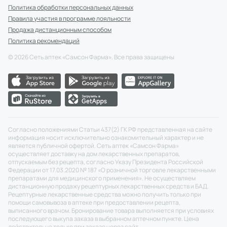
Политика обработки персональных данных
Правила участия в программе лояльности
Продажа дистанционным способом
Политика рекомендаций
©
2026
Сеть аптек «Самсон Фарма». Все права защищены
Согласно положениями Статьи 437(2) ГК РФ представленная на сайте
информация носит исключительно ознакомительный характер и не
является публичной офертой. Сеть аптек «Самсон Фарма»
осуществляет доставку на дом лекарственных препаратов,
отпускаемым без рецепта, согласно Указу Президента Российской
Федерации от 17.03.2020 № 187 «О розничной торговле лекарственными
препаратами для медицинского применения». Не осуществляем
дистанционную продажу рецептурных лекарственных средств и БАД.
Рецептурные лекарственные средства можно получить только при
помощи самовывоза в аптеке при предоставлении рецепта,
выписанного врачом. Бронирование товара выполняется при условиях
последующего выкупа заказа в выбранном аптечном пункте. Цена
действительна только при заказе через сайт.