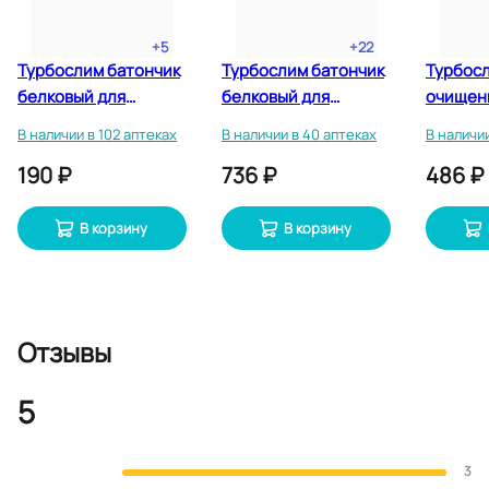
+
5
+
22
Турбослим батончик
Турбослим батончик
Турбос
белковый для
белковый для
очищен
похудения 50 г
похудения 50 г 4 шт
пакеты 2
В наличии в 102 аптеках
В наличии в 40 аптеках
В наличии
190 ₽
736 ₽
486 ₽
В корзину
В корзину
Отзывы
5
3