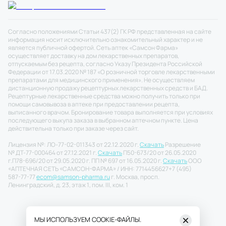
Согласно положениями Статьи 437(2) ГК РФ представленная на сайте
информация носит исключительно ознакомительный характер и не
является публичной офертой. Сеть аптек «Самсон Фарма»
осуществляет доставку на дом лекарственных препаратов,
отпускаемым без рецепта, согласно Указу Президента Российской
Федерации от 17.03.2020 № 187 «О розничной торговле лекарственными
препаратами для медицинского применения». Не осуществляем
дистанционную продажу рецептурных лекарственных средств и БАД.
Рецептурные лекарственные средства можно получить только при
помощи самовывоза в аптеке при предоставлении рецепта,
выписанного врачом. Бронирование товара выполняется при условиях
последующего выкупа заказа в выбранном аптечном пункте. Цена
действительна только при заказе через сайт.
Лицензия №: ЛО-77-02-011343 от 22.12.2020 г.
Скачать
Разрешение
№ ДТ-77-000464 от 27.12.2021 г.
Скачать
П50-673/20 от 26.05.2020
г.
П78-696/20 от 29.05.2020 г. ПП № 697 от 16.05.2020 г.
Скачать
ООО
«АПТЕЧНАЯ СЕТЬ «САМСОН-ФАРМА» / ИНН: 7714456627
+7 (495)
587-77-77
ecom@samson-pharma.ru
г. Москва, просп.
Ленинградский, д. 23, этаж 1, пом. III, ком. 1
МЫ ИСПОЛЬЗУЕМ COOKIE-ФАЙЛЫ.