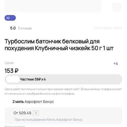
X2
5.0
3
отзыва
КОД ТОВАРА:
122946
Турбослим батончик белковый для
похудения Клубничный чизкейк 50 г 1 шт
Цена:
+
4
153 ₽
Частями
38
₽ х 4
Цена действительна только при заказе через сайт
. Внешний вид товара может
отличаться от изображённого на фотографии.
2
миль
Аэрофлот Бонус
От
509.49
i
При использовании Миль Аэрофлот Бонус