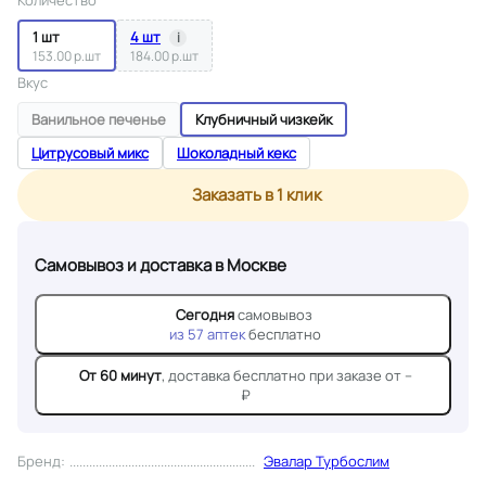
Количество
1 шт
4 шт
i
153.00 р.шт
184.00 р.шт
Вкус
Ванильное печенье
Клубничный чизкейк
Цитрусовый микс
Шоколадный кекс
Заказать в 1 клик
Самовывоз и доставка
в Москве
Сегодня
самовывоз
из
57
аптек
бесплатно
От 60 минут
, доставка
бесплатно при заказе от --
₽
Бренд
:
Эвалар Турбослим