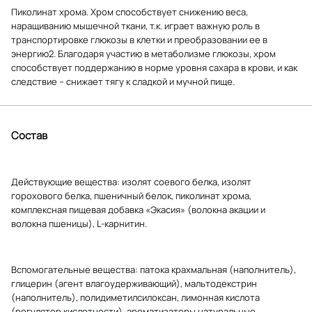
Пиколинат хрома. Хром способствует снижению веса,
наращиванию мышечной ткани, т.к. играет важную роль в
транспортировке глюкозы в клетки и преобразовании ее в
энергию2. Благодаря участию в метаболизме глюкозы, хром
способствует поддержанию в норме уровня сахара в крови, и как
следствие – снижает тягу к сладкой и мучной пище.
Состав
Действующие вещества: изолят соевого белка, изолят
горохового белка, пшеничный белок, пиколинат хрома,
комплексная пищевая добавка «Экасия» (волокна акации и
волокна пшеницы), L-карнитин.
Вспомогательные вещества: патока крахмальная (наполнитель),
глицерин (агент влагоудерживающий), мальтодекстрин
(наполнитель), полидиметилсилоксан, лимонная кислота
(регулятор кислотности), ароматизаторы натуральные