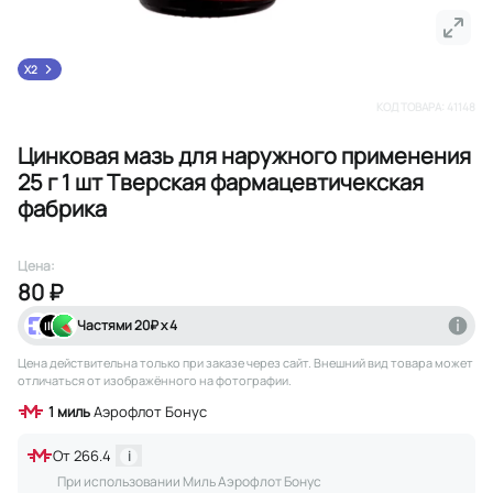
X2
КОД ТОВАРА:
41148
Цинковая мазь для наружного применения
25 г 1 шт Тверская фармацевтичекская
фабрика
Цена:
80 ₽
Частями
20
₽ х 4
Цена действительна только при заказе через сайт
. Внешний вид товара может
отличаться от изображённого на фотографии.
1
миль
Аэрофлот Бонус
От
266.4
i
При использовании Миль Аэрофлот Бонус