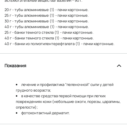
Вспомогательные вещества
: вазелин - 90 г.
20 г - тубы алюминиевые (1) - пачки картонные.
25 г - тубы алюминиевые (1) - пачки картонные.
30 г - тубы алюминиевые (1) - пачки картонные.
40 г - тубы алюминиевые (1) - пачки картонные.
25 г - банки темного стекла (1) - пачки картонные.
40 г - банки темного стекла (1) - пачки картонные.
40 г - банки из полиэтилентерефталата (1) - пачки картонные.
Показания
лечение и профилактика "пеленочной" сыпи у детей
грудного возраста;
в качестве средства первой помощи при легких
повреждениях кожи (небольшие ожоги, порезы, царапины,
опрелости);
фотоконтактный дерматит.