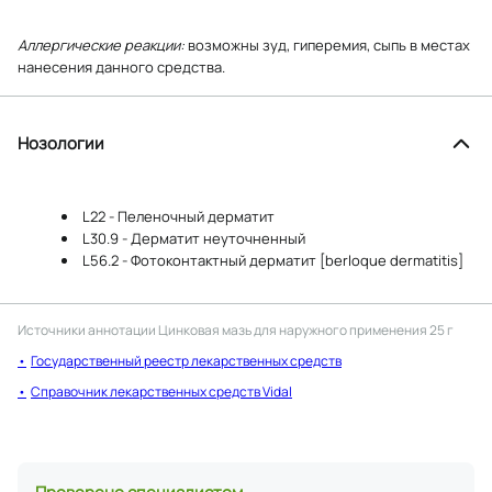
Аллергические реакции:
возможны зуд, гиперемия, сыпь в местах
нанесения данного средства.
Нозологии
L22 - Пеленочный дерматит
L30.9 - Дерматит неуточненный
L56.2 - Фотоконтактный дерматит [berloque dermatitis]
Источники аннотации
Цинковая мазь для наружного применения 25 г
Государственный реестр лекарственных средств
Справочник лекарственных средств Vidal