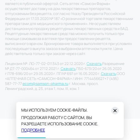
является публичной офертой. Сеть аптек «Самсон Фарма»
осуществляет доставку на дом лекарственных препаратов,
отпускаемым без рецепта, согласно Указу Президента Российской
Федерации от 17.03.2020 № 187 «О розничной торговле лекарственными
препаратами для медицинского применения». Не осуществляем
дистанционную продажу рецептурных лекарственных средств и БАД.
Рецептурные лекарственные средства можно получить только при
помощи самовывоза в аптеке при предоставлении рецепта,
выписанного врачом. Бронирование товара выполняется при условиях
последующего выкупа заказа в выбранном аптечном пункте. Цена
действительна только при заказе через сайт.
Лицензия №: ЛО-77-02-011343 от 22.12.2020 г.
Скачать
Разрешение
№ ДТ-77-000464 от 27.12.2021 г.
Скачать
П50-673/20 от 26.05.2020
г.
П78-696/20 от 29.05.2020 г. ПП № 697 от 16.05.2020 г.
Скачать
ООО
«АПТЕЧНАЯ СЕТЬ «САМСОН-ФАРМА» / ИНН: 7714456627
+7 (495)
587-77-77
ecom@samson-pharma.ru
г. Москва, просп.
Ленинградский, д. 23, этаж 1, пом. III, ком. 1
МЫ ИСПОЛЬЗУЕМ COOKIE-ФАЙЛЫ.
ПРОДОЛЖАЯ РАБОТУ С САЙТОМ, ВЫ
РАЗРЕШАЕТЕ ИСПОЛЬЗОВАНИЕ COOKIE.
ПОДРОБНЕЕ