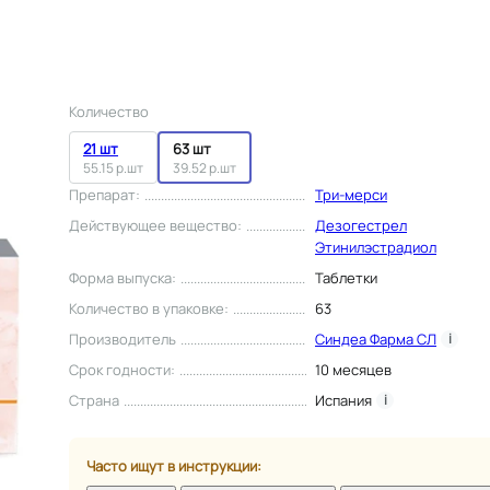
Количество
21 шт
63 шт
55.15 р.шт
39.52 р.шт
Препарат
:
Три-мерси
Действующее вещество
:
Дезогестрел
Этинилэстрадиол
Форма выпуска
:
Таблетки
Количество в упаковке
:
63
Производитель
Синдеа Фарма СЛ
i
Срок годности
:
10 месяцев
Страна
Испания
i
Часто ищут в инструкции: