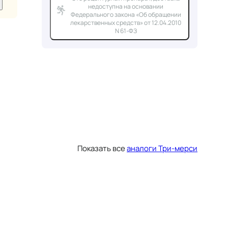
недоступна на основании
Федерального закона «Об обращении
лекарственных средств» от 12.04.2010
N 61-ФЗ
Показать все
аналоги Три-мерси