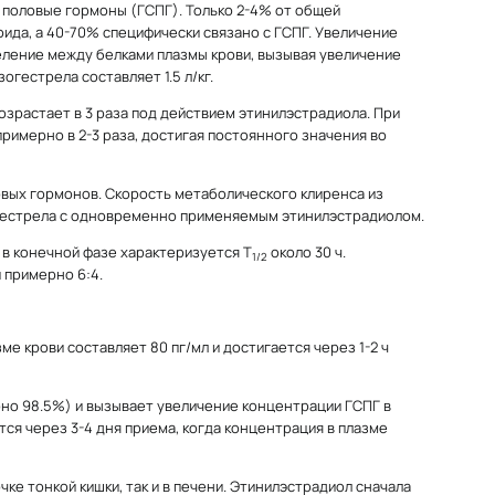
 половые гормоны (ГСПГ). Только 2-4% от общей
ида, а 40-70% специфически связано с ГСПГ. Увеличение
еление между белками плазмы крови, вызывая увеличение
огестрела составляет 1.5 л/кг.
зрастает в 3 раза под действием этинилэстрадиола. При
имерно в 2-3 раза, достигая постоянного значения во
вых гормонов. Скорость метаболического клиренса из
огестрела с одновременно применяемым этинилэстрадиолом.
 в конечной фазе характеризуется Т
около 30 ч.
1/2
 примерно 6:4.
зме крови составляет 80 пг/мл и достигается через 1-2 ч
но 98.5%) и вызывает увеличение концентрации ГСПГ в
ся через 3-4 дня приема, когда концентрация в плазме
ке тонкой кишки, так и в печени. Этинилэстрадиол сначала