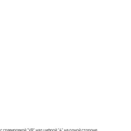
 с гравировкой "VR" над цифрой "4" на одной стороне