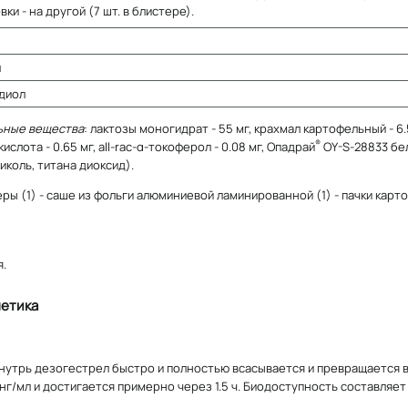
вки - на другой (7 шт. в блистере).
л
диол
ьные вещества
: лактозы моногидрат - 55 мг, крахмал картофельный - 6.5
®
ислота - 0.65 мг, all-rac-α-токоферол - 0.08 мг, Опадрай
OY-S-28833 белы
иколь, титана диоксид).
теры (1) - саше из фольги алюминиевой ламинированной (1) - пачки карт
.
етика
нутрь дезогестрел быстро и полностью всасывается и превращается в
 нг/мл и достигается примерно через 1.5 ч. Биодоступность составляет