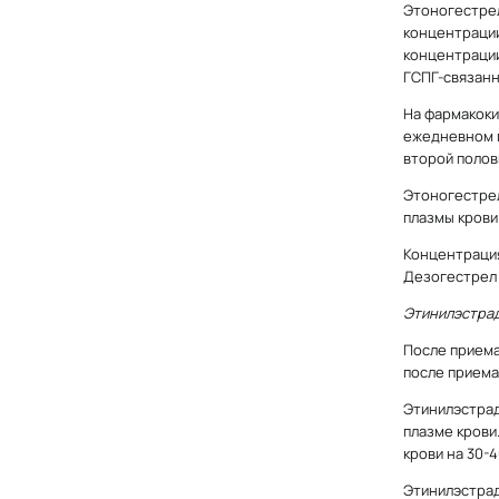
Этоногестрел
концентрации
концентрации
ГСПГ-связанн
На фармакоки
ежедневном п
второй полов
Этоногестрел
плазмы крови
Концентрация
Дезогестрел 
Этинилэстра
После приема
после приема
Этинилэстрад
плазме крови
крови на 30-
Этинилэстрад