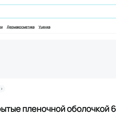
 лекарству и симптомам, например,
для работы мозга
ки
Дермакосметика
Уценка
рытые пленочной оболочкой 