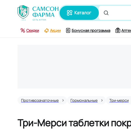
каталог
Поиск по
Скидки
Акции
Бонусная программа
Апте
Противозачаточные
Гормональные
Три-мерси
Три-Мерси таблетки пок