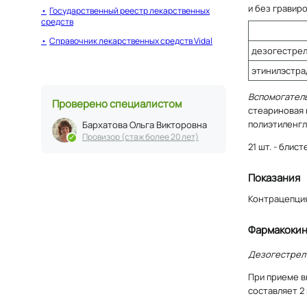
и без гравиро
Государственный реестр лекарственных
средств
Справочник лекарственных средств Vidal
дезогестре
этинилэстра
Вспомогател
Проверено специалистом
стеариновая к
полиэтиленгл
Бархатова Ольга Викторовна
Провизор (стаж более 20 лет)
21 шт. - блис
Показания
Контрацепция
Фармакокин
Дезогестрел
При приеме в
составляет 2