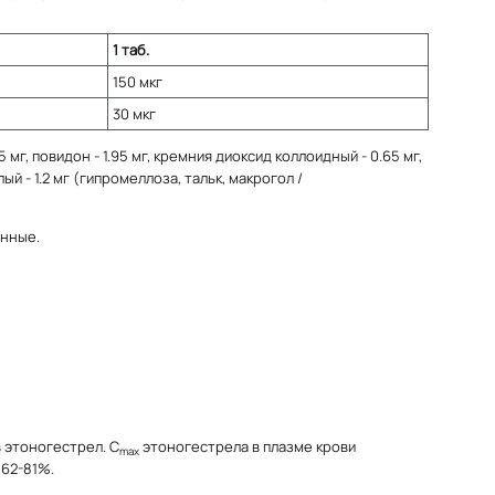
1 таб.
150 мкг
30 мкг
 мг, повидон - 1.95 мг, кремния диоксид коллоидный - 0.65 мг,
й - 1.2 мг (гипромеллоза, тальк, макрогол /
онные.
 этоногестрел. C
этоногестрела в плазме крови
max
 62-81%.