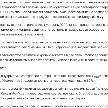
 связывается с альбумином плазмы крови и глобулином, связывающим
 этоногестрела в плазме крови присутствует в виде свободного стеро
 ГСПГ, вызванное этинилэстрадиолом, оказывает влияние на распред
ой фракции и снижение альбумин-связанной фракции. Кажущийся V
дез
d
нетику этоногестрела влияет уровень ГСПГ, концентрация которого во
рименении концентрация этоногестрела в плазме крови возрастает пр
ине цикла приема препарата.
 полностью метаболизируется по известным путям метаболизма поло
 составляет около 2 мл/мин/кг. Не обнаружено взаимодействие этон
 этоногестрела в плазме крови снижается в две фазы. Распределение
и его метаболиты выводятся почками и через кишечник в соотношении
диол
 внутрь этинилэстрадиол быстро и полностью всасывается. C
в пла
max
. Абсолютная биодоступность этинилэстрадиола - около 60%.
иол неспецифически связывается с альбумином плазмы крови (пример
. Кажущийся V
этинилэстрадиола составляет около 5 л/кг. C
достигает
d
ss
40% превышает концентрацию после приема одной дозы.
иол подвергается пресистемному метаболизму, как в слизистой оболоч