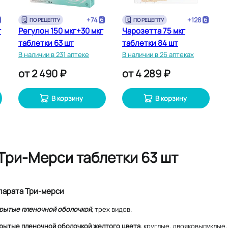
+
74
+
128
ПО РЕЦЕПТУ
ПО РЕЦЕПТУ
г
Регулон 150 мкг+30 мкг
Чарозетта 75 мкг
таблетки 63 шт
таблетки 84 шт
В наличии в 231 аптеке
В наличии в 26 аптеках
от
2 490 ₽
от
4 289 ₽
В корзину
В корзину
Три-Мерси таблетки 63 шт
парата Три-мерси
крытые пленочной оболочкой
, трех видов.
крытые пленочной оболочкой желтого цвета
, круглые, двояковыпуклые,