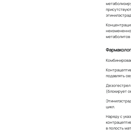
метаболизиру
присутствуют
этинилэстрад
Концентрация
неизмененном
метаболитов 
Фармаколог
Комбинирован
Контрацептив
подавлять ов
Дезогестрел 
(блокирует о
Этинилэстрад
цикл.
Наряду с ука
контрацептив
в полость мат