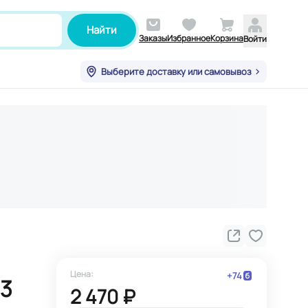
Найти
Заказы
Избранное
Корзина
Войти
Выберите доставку или самовывоз
Цена:
+
74
63
2 470 ₽