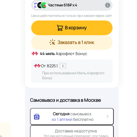
Частями
618
₽ х 4
Цена действительна только при заказе через сайт
В корзину
Заказать в 1 клик
44
миль
Аэрофлот Бонус
От
8225.1
i
При использовании Миль Аэрофлот
Бонус
Самовывоз и доставка
в Москве
Сегодня
самовывоз
из
1
аптеки
бесплатно
Доставка недоступна
Это рецептурный препарат, доставка