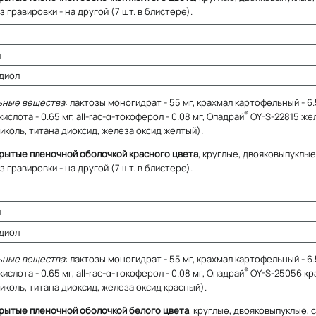
з гравировки - на другой (7 шт. в блистере).
л
диол
ьные вещества
: лактозы моногидрат - 55 мг, крахмал картофельный - 6.5
®
ислота - 0.65 мг, all-rac-α-токоферол - 0.08 мг, Опадрай
OY-S-22815 желт
иколь, титана диоксид, железа оксид желтый).
крытые пленочной оболочкой красного цвета
, круглые, двояковыпуклые
з гравировки - на другой (7 шт. в блистере).
л
диол
ьные вещества
: лактозы моногидрат - 55 мг, крахмал картофельный - 6.5
®
ислота - 0.65 мг, all-rac-α-токоферол - 0.08 мг, Опадрай
OY-S-25056 кра
иколь, титана диоксид, железа оксид красный).
крытые пленочной оболочкой белого цвета
, круглые, двояковыпуклые, 