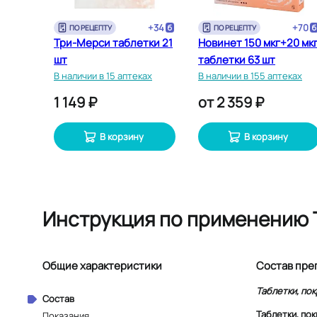
+
34
+
70
ПО РЕЦЕПТУ
ПО РЕЦЕПТУ
Три-Мерси таблетки 21
Новинет 150 мкг+20 мк
шт
таблетки 63 шт
В наличии в 15 аптеках
В наличии в 155 аптеках
1 149 ₽
от
2 359 ₽
В корзину
В корзину
Инструкция по применению 
Общие характеристики
Состав пре
Таблетки, по
Состав
Таблетки, по
Показания