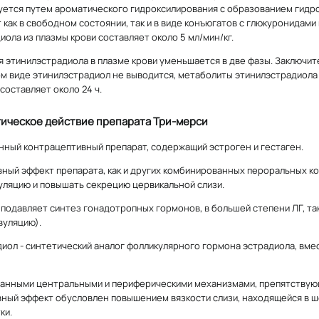
ется путем ароматического гидроксилирования с образованием гидр
 как в свободном состоянии, так и в виде конъюгатов с глюкуронидам
иола из плазмы крови составляет около 5 мл/мин/кг.
 этинилэстрадиола в плазме крови уменьшается в две фазы. Заключит
 виде этинилэстрадиол не выводится, метаболиты этинилэстрадиола в
составляет около 24 ч.
ическое действие препарата Три-мерси
ный контрацептивный препарат, содержащий эстроген и гестаген.
ный эффект препарата, как и других комбинированных пероральных ко
уляцию и повышать секрецию цервикальной слизи.
подавляет синтез гонадотропных гормонов, в большей степени ЛГ, т
вуляцию).
иол - синтетический аналог фолликулярного гормона эстрадиола, вм
занными центральными и периферическими механизмами, препятствую
ный эффект обусловлен повышением вязкости слизи, находящейся в ш
ки.