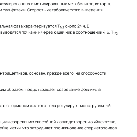
оксилированных и метилированных метаболитов, которые
и и сульфатами. Скорость метаболического выведения
ельная фаза характеризуется Т
около 24 ч. В
1/2
ыводятся почками и через кишечник в соотношении 4:6. Т
1/2
нтрацептивов, основан, прежде всего, на способности
аким образом, предотвращает созревание фолликула
есте с гормоном желтого тела регулирует менструальный
щими созреванию способной к оплодотворению яйцеклетки,
ейке матки, что затрудняет проникновение сперматозоидов