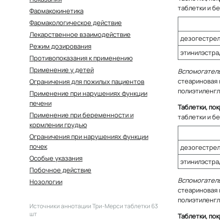
таблетки и бе
Фармакокинетика
Фармакологическое действие
Лекарственное взаимодействие
дезогестре
Режим дозирования
этинилэстра
Противопоказания к применению
Применение у детей
Вспомогател
стеариновая к
Ограничения для пожилых пациентов
полиэтиленгл
Применение при нарушениях функции
печени
Таблетки, по
Применение при беременности и
таблетки и бе
кормлении грудью
Ограничения при нарушениях функции
почек
дезогестре
Особые указания
этинилэстра
Побочное действие
Вспомогател
Нозологии
стеариновая к
полиэтиленгл
Источники аннотации
Три-Мерси таблетки 63
шт
Таблетки, по