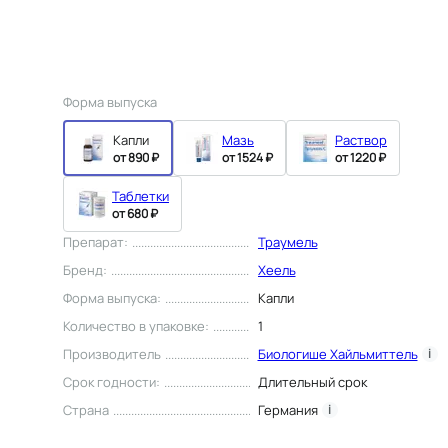
Форма выпуска
Капли
Мазь
Раствор
от 890 ₽
от 1524 ₽
от 1220 ₽
Таблетки
от 680 ₽
Препарат
:
Траумель
Бренд
:
Хеель
Форма выпуска
:
Капли
Количество в упаковке
:
1
Производитель
Биологише Хайльмиттель
i
Срок годности
:
Длительный срок
Страна
Германия
i