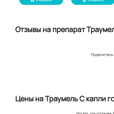
Отзывы
на препарат Трауме
Поделитесь 
Цены на Траумель С капли г
Москва
,
улица Бажова, 