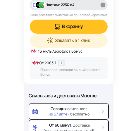
Частями
223
₽ х 4
Цена действительна только при заказе через сайт
В корзину
Заказать в 1 клик
16
миль
Аэрофлот Бонус
От
2963.7
i
При использовании Миль Аэрофлот
Бонус
Самовывоз и доставка
в Москве
Сегодня
самовывоз
из
67
аптек
бесплатно
От 60 минут
, доставка
бесплатно при заказе от --₽