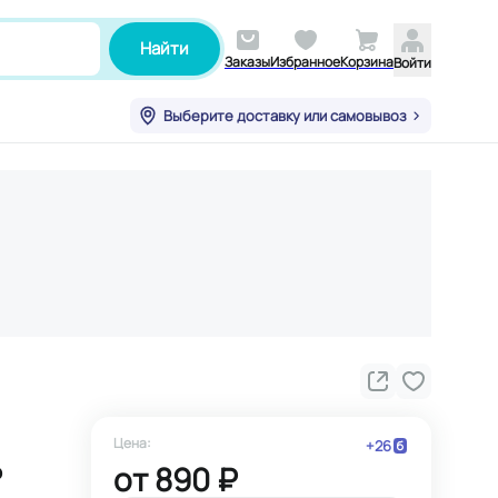
Найти
Заказы
Избранное
Корзина
Войти
Выберите доставку или самовывоз
Цена:
+
26
ь
от
890 ₽