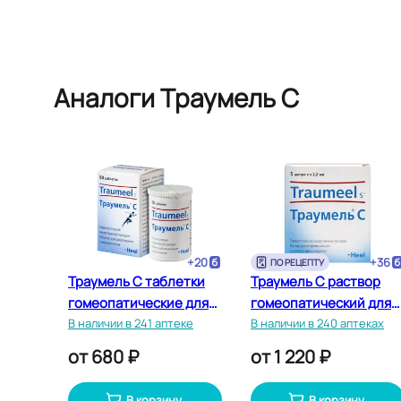
Аналоги Траумель С
+
20
+
36
ПО РЕЦЕПТУ
Траумель С таблетки
Траумель С раствор
гомеопатические для
гомеопатический для
рассасывания 50 шт
В наличии в 241 аптеке
инъекций 2,2 мл 5 шт
В наличии в 240 аптеках
от
680 ₽
от
1 220 ₽
В корзину
В корзину