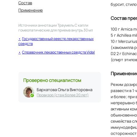
Состав
бурсит, стило
Применение
Состав пре
Источники аннотации
Траумель С капли
100 г Arnica 
гомеопатические для приема внутрь 30 мл
5 г Achillea 
Государственный реестр лекарственных
10 г Mercuriu
средств
(хамомилла ре
Справочник лекарственных средств Vidal
D2 2 г Echin
(спирт этило
Применени
Проверено специалистом
Режим дозиров
Бархатова Ольга Викторовна
развести в 1
Провизор (стаж более 20 лет)
и более; при
непрерывно б
активным ком
обыкновенном
семейства сл
иммунодефици
осторожность