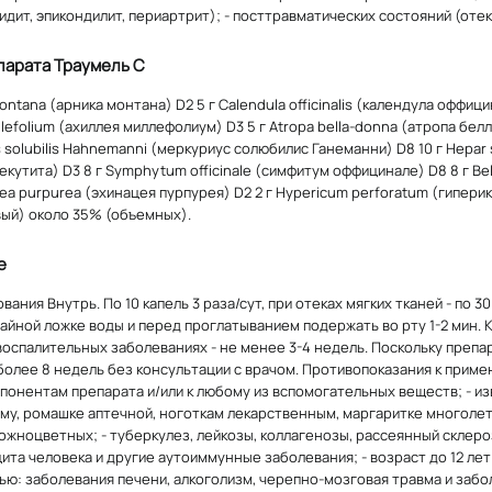
идит, эпикондилит, периартрит); - посттравматических состояний (отек
парата Траумель С
montana (арника монтана) D2 5 г Calendula officinalis (календула оффиц
millefolium (ахиллея миллефолиум) D3 5 г Atropa bella-donna (атропа бе
s solubilis Hahnemanni (меркуриус солюбилис Ганеманни) D8 10 г Hepar s
кутита) D3 8 г Symphytum officinale (симфитум оффицинале) D8 8 г Bel
acea purpurea (эхинацея пурпурея) D2 2 г Hypericum perforatum (гипер
вый) около 35% (объемных).
е
ания Внутрь. По 10 капель 3 раза/сут, при отеках мягких тканей - по 30
 чайной ложке воды и перед проглатыванием подержать во рту 1-2 мин. 
 воспалительных заболеваниях - не менее 3-4 недель. Поскольку преп
олее 8 недель без консультации с врачом. Противопоказания к приме
понентам препарата и/или к любому из вспомогательных веществ; - и
у, ромашке аптечной, ноготкам лекарственным, маргаритке многолетн
ожноцветных; - туберкулез, лейкозы, коллагенозы, рассеянный склер
та человека и другие аутоиммунные заболевания; - возраст до 12 лет
ю: заболевания печени, алкоголизм, черепно-мозговая травма и забо