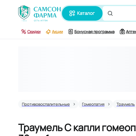
каталог
Поиск по
Скидки
Акции
Бонусная программа
Апте
Противовоспалительные
Гомеопатия
Траумель
Траумель С капли гомеоп