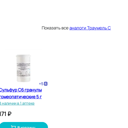
Показать все
аналоги Траумель С
+
5
Сульфур С6 гранулы
гомеопатические 5 г
В наличии в 1 аптеке
171 ₽
В корзину