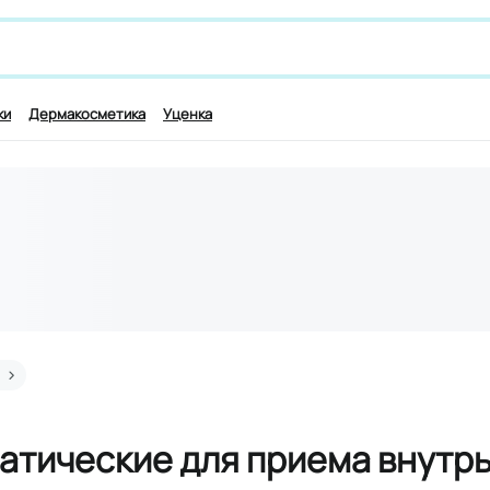
 лекарству и симптомам, например,
для работы мозга
ки
Дермакосметика
Уценка
атические для приема внутр