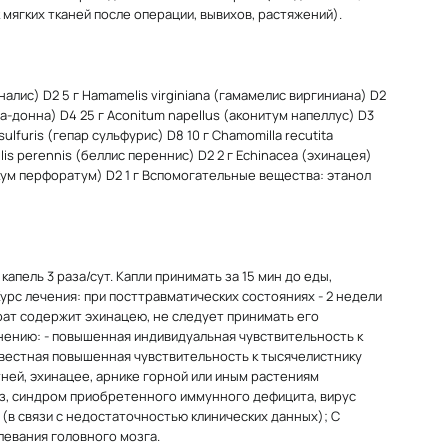
 мягких тканей после операции, вывихов, растяжений).
иналис) D2 5 г Hamamelis virginiana (гамамелис виргиниана) D2
лла-донна) D4 25 г Aconitum napellus (аконитум напеллус) D3
ulfuris (гепар сульфурис) D8 10 г Chamomilla recutita
lis perennis (беллис переннис) D2 2 г Echinacea (эхинацея)
икум перфоратум) D2 1 г Вспомогательные вещества: этанол
 капель 3 раза/сут. Капли принимать за 15 мин до еды,
Курс лечения: при посттравматических состояниях - 2 недели
арат содержит эхинацею, не следует принимать его
нению: - повышенная индивидуальная чувствительность к
звестная повышенная чувствительность к тысячелистнику
ей, эхинацее, арнике горной или иным растениям
оз, синдром приобретенного иммунного дефицита, вирус
 (в связи с недостаточностью клинических данных); С
левания головного мозга.