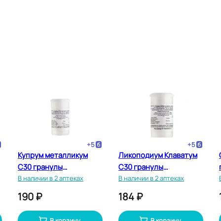
+
5
+
5
Купрум металликум
Ликоподиум Клаватум
С30 гранулы
С30 гранулы
гомеопатические 5 г
В наличии в 2 аптеках
гомеопатические 5 г
В наличии в 2 аптеках
190 ₽
184 ₽
В корзину
В корзину