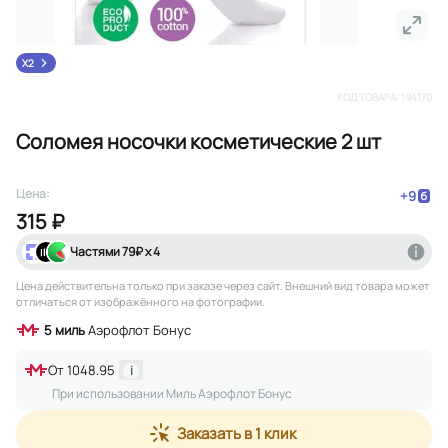
X2
КОД ТОВАРА:
194170
Соломея носочки косметические 2 шт
Цена:
+
9
315 ₽
Частями
79
₽ х 4
Цена действительна только при заказе через сайт
. Внешний вид товара может
отличаться от изображённого на фотографии.
5
миль
Аэрофлот Бонус
От
1048.95
i
При использовании Миль Аэрофлот Бонус
Заказать в 1 клик