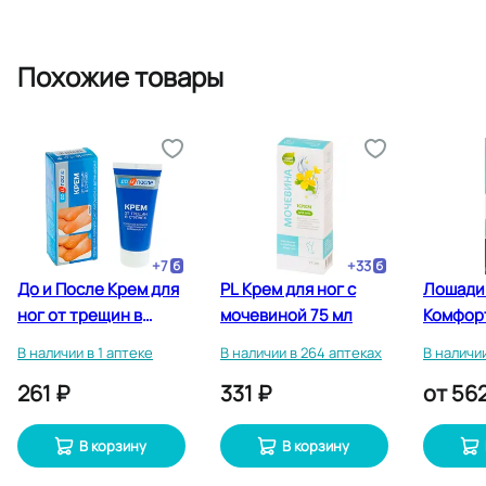
Похожие товары
+
7
+
33
До и После Крем для
PL Крем для ног с
Лошади
ног от трещин в
мочевиной 75 мл
Комфорт
ступнях 150 мл
ног то
В наличии в 1 аптеке
В наличии в 264 аптеках
В наличии
125 мл
261 ₽
331 ₽
от
562
В корзину
В корзину