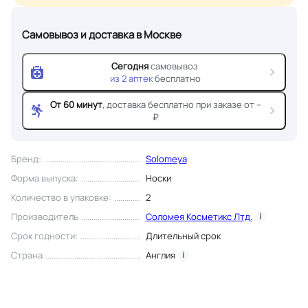
Самовывоз и доставка
в Москве
Сегодня
самовывоз
из
2
аптек
бесплатно
От 60 минут
, доставка
бесплатно при заказе от --
₽
Бренд
:
Solomeya
Форма выпуска
:
Носки
Количество в упаковке
:
2
Производитель
Соломея Косметикс Лтд.
i
Срок годности
:
Длительный срок
Страна
Англия
i