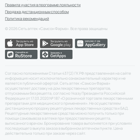
Правила участия в программе лояльности
Продажа дистанционным способом
Политика рекомендаций
©
2026
Сеть аптек «Самсон Фарма». Все права защищены
Согласно положениями Статьи 437(2) ГК РФ представленная на сайте
информация носит исключительно ознакомительный характер и не
является публичной офертой. Сеть аптек «Самсон Фарма»
осуществляет доставку на дом лекарственных препаратов,
отпускаемым без рецепта, согласно Указу Президента Российской
Федерации от 17.03.2020 № 187 «О розничной торговле лекарственными
препаратами для медицинского применения». Не осуществляем
дистанционную продажу рецептурных лекарственных средств и БАД.
Рецептурные лекарственные средства можно получить только при
помощи самовывоза в аптеке при предоставлении рецепта,
выписанного врачом. Бронирование товара выполняется при условиях
последующего выкупа заказа в выбранном аптечном пункте. Цена
действительна только при заказе через сайт.