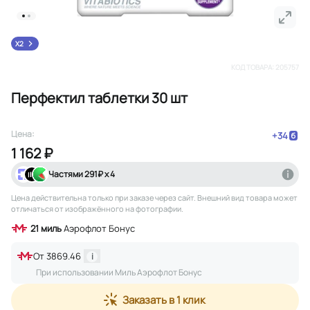
X2
КОД ТОВАРА:
205757
Перфектил таблетки 30 шт
Цена:
+
34
1 162 ₽
Частями
291
₽ х 4
Цена действительна только при заказе через сайт
. Внешний вид товара может
отличаться от изображённого на фотографии.
21
миль
Аэрофлот Бонус
От
3869.46
i
При использовании Миль Аэрофлот Бонус
Заказать в 1 клик