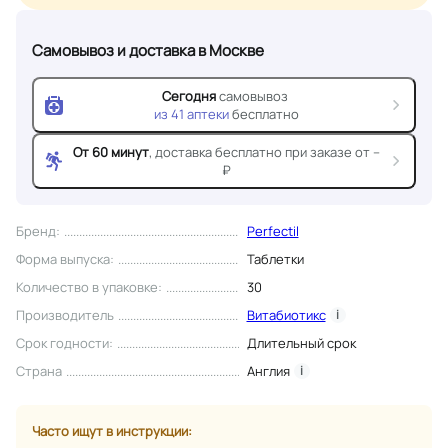
Самовывоз и доставка
в Москве
Сегодня
самовывоз
из
41
аптеки
бесплатно
От 60 минут
, доставка
бесплатно при заказе от --
₽
Бренд
:
Perfectil
Форма выпуска
:
Таблетки
Количество в упаковке
:
30
Производитель
Витабиотикс
i
Срок годности
:
Длительный срок
Страна
Англия
i
Часто ищут в инструкции: