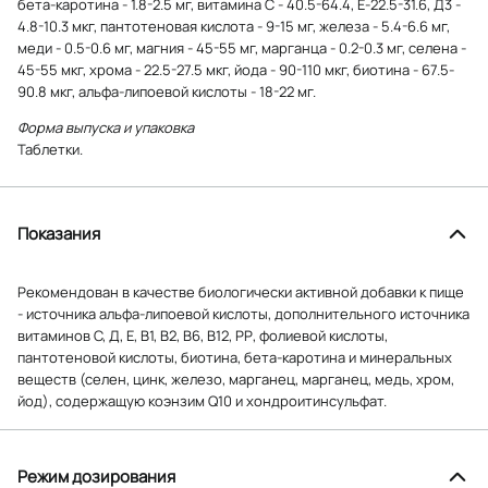
бета-каротина - 1.8-2.5 мг, витамина С - 40.5-64.4, Е-22.5-31.6, Д3 -
4.8-10.3 мкг, пантотеновая кислота - 9-15 мг, железа - 5.4-6.6 мг,
меди - 0.5-0.6 мг, магния - 45-55 мг, марганца - 0.2-0.3 мг, селена -
45-55 мкг, хрома - 22.5-27.5 мкг, йода - 90-110 мкг, биотина - 67.5-
90.8 мкг, альфа-липоевой кислоты - 18-22 мг.
Форма выпуска и упаковка
Таблетки.
Показания
Рекомендован в качестве биологически активной добавки к пище
- источника альфа-липоевой кислоты, дополнительного источника
витаминов С, Д, Е, В1, В2, В6, В12, РР, фолиевой кислоты,
пантотеновой кислоты, биотина, бета-каротина и минеральных
веществ (селен, цинк, железо, марганец, марганец, медь, хром,
йод), содержащую коэнзим Q10 и хондроитинсульфат.
Режим дозирования