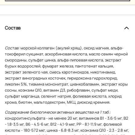
Состав
Состав:
морской коллаген (акулий хрящ), оксид магния, альфа-
токоферил сукцинат, аскорбиновая кислота, масло семян черной
смородины, сульфат цинка, альфа-липоевая кислота, экстракт
бурых водорослей, фумарат железа, пантотенат кальция,
экстракт зеленого чая, смесь каротиноидов, никотинамид,
экстракт виноградных косточек, пиридоксина гидрохлорид,
ликопин 5%, тиамина мононитрат, цианкобаламин, экстракт коры
сосны, коэнзим Q10, витамин Д3, рибофлавин, сульфат меди,
сульфат марганца, селенит натрия, фолиевая кислота, хлорид
хрома, биотин, мальтодекстрин, МКЦ, диоксид кремния.
Содержание биологически активных вещества на 1 таб
.:
хондроитинсульфата - не менее 20 мг, витаминов В1 - 3.6-5 мг, В2
- 1.8-3.5 мг, В6 - 4.5-6 мг, В12 - 4.1-9 мкг, РР - 8.1-11.9 мг, фолиевой
кислоты - 180-572 мкг, цинка - 6.8-8.3 мг, коэнзима Q10 - 2.3 - 2.8 мг,