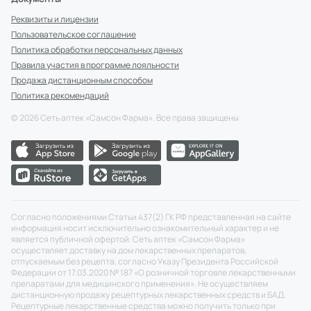
Реквизиты и лицензии
Пользовательское соглашение
Политика обработки персональных данных
Правила участия в программе лояльности
Продажа дистанционным способом
Политика рекомендаций
©
2026
Сеть аптек «Самсон Фарма». Все права защищены
Согласно положениями Статьи 437(2) ГК РФ представленная на сайте
информация носит исключительно ознакомительный характер и не
является публичной офертой. Сеть аптек «Самсон Фарма»
осуществляет доставку на дом лекарственных препаратов,
отпускаемым без рецепта, согласно Указу Президента Российской
Федерации от 17.03.2020 № 187 «О розничной торговле лекарственными
препаратами для медицинского применения». Не осуществляем
дистанционную продажу рецептурных лекарственных средств и БАД.
Рецептурные лекарственные средства можно получить только при