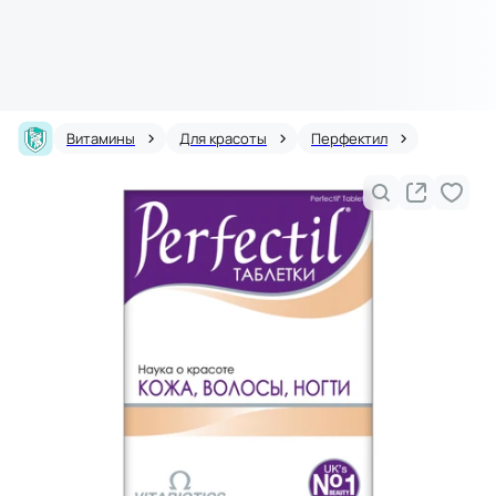
Витамины
Для красоты
Перфектил