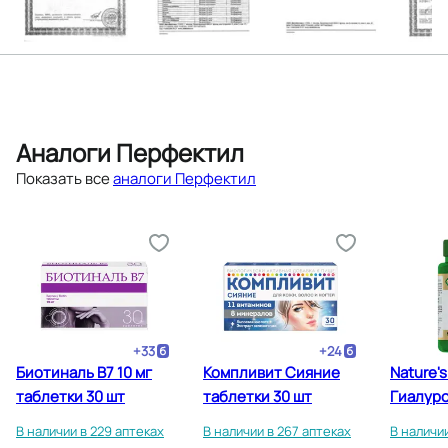
Аналоги Перфектил
Показать все
аналоги Перфектил
+
33
+
24
Биотиналь B7 10 мг
Компливит Сияние
Nature'
таблетки 30 шт
таблетки 30 шт
Гиалур
кислота
В наличии в 229 аптеках
В наличии в 267 аптеках
В наличии
капсулы