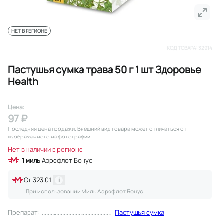
НЕТ В РЕГИОНЕ
КОД ТОВАРА:
32914
Пастушья сумка трава 50 г 1 шт Здоровье
Health
Цена:
97 ₽
Последняя цена продажи
. Внешний вид товара может отличаться от
изображённого на фотографии.
Нет в наличии в регионе
1
миль
Аэрофлот Бонус
От
323.01
i
При использовании Миль Аэрофлот Бонус
Препарат
:
Пастушья сумка