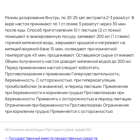
Режим дозирования Внутрь, по 20-25 кап экстракта 2-3 раза/сут. В
виде настоя принимают по 1 ст.ложке 3 раза/сут через 30 мин
после еды. Способ приготовления 10 г листьев (2 ст.ложки)
помещают в эмалированную посуду, заливают 200 мл (1 стакан)
горячей кипяченой воды, закрывают крышкой и нагревают на
кипящей водяной бане 15 мин, охлаждают при комнатной
температуре 45 мин, процеживают. Оставшееся сырье отжимают.
Объем полученного настоя доводят кипяченой водой до 200 мл.
Перед применением настой следует взболтать.
Противопоказания к применению Гиперчувствительность;
беременность. C осторожностью: при гиперкоагуляции,
тромбоэмболии (в анамнезе), в период лактации. Применение
при беременности и кормлении грудью Противопоказан при
беременности. Применять с осторожностью в период лактации.
Ограничения при беременности Противопоказан Ограничения
при кормлении грудью Применяется с осторожностью
Источники аннотации
Пастушья сумка трава 50 г
Государственный реестр лекарственных средств