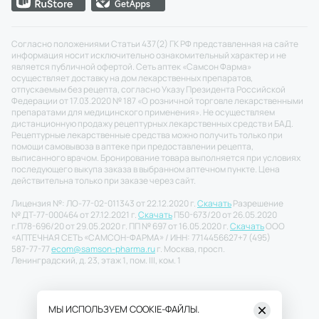
Согласно положениями Статьи 437(2) ГК РФ представленная на сайте
информация носит исключительно ознакомительный характер и не
является публичной офертой. Сеть аптек «Самсон Фарма»
осуществляет доставку на дом лекарственных препаратов,
отпускаемым без рецепта, согласно Указу Президента Российской
Федерации от 17.03.2020 № 187 «О розничной торговле лекарственными
препаратами для медицинского применения». Не осуществляем
дистанционную продажу рецептурных лекарственных средств и БАД.
Рецептурные лекарственные средства можно получить только при
помощи самовывоза в аптеке при предоставлении рецепта,
выписанного врачом. Бронирование товара выполняется при условиях
последующего выкупа заказа в выбранном аптечном пункте. Цена
действительна только при заказе через сайт.
Лицензия №: ЛО-77-02-011343 от 22.12.2020 г.
Скачать
Разрешение
№ ДТ-77-000464 от 27.12.2021 г.
Скачать
П50-673/20 от 26.05.2020
г.
П78-696/20 от 29.05.2020 г. ПП № 697 от 16.05.2020 г.
Скачать
ООО
«АПТЕЧНАЯ СЕТЬ «САМСОН-ФАРМА» / ИНН: 7714456627
+7 (495)
587-77-77
ecom@samson-pharma.ru
г. Москва, просп.
Ленинградский, д. 23, этаж 1, пом. III, ком. 1
МЫ ИСПОЛЬЗУЕМ COOKIE-ФАЙЛЫ.