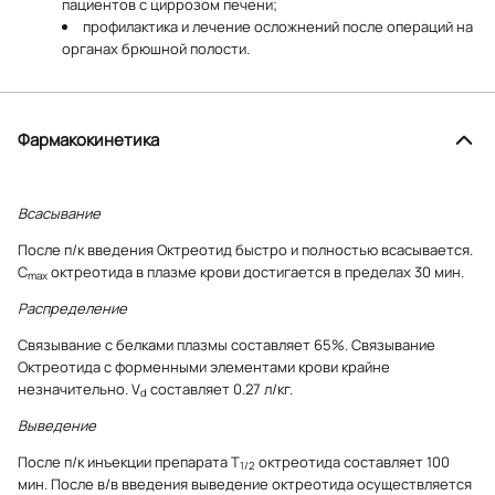
пациентов с циррозом печени;
профилактика и лечение осложнений после операций на
органах брюшной полости.
Фармакокинетика
Всасывание
После п/к введения Октреотид быстро и полностью всасывается.
C
октреотида в плазме крови достигается в пределах 30 мин.
max
Распределение
Связывание с белками плазмы составляет 65%. Связывание
Октреотида с форменными элементами крови крайне
незначительно. V
составляет 0.27 л/кг.
d
Выведение
После п/к инъекции препарата Т
октреотида составляет 100
1/2
мин. После в/в введения выведение октреотида осуществляется