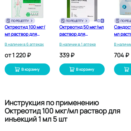
+
10
ПО РЕЦЕПТУ
ПО РЕЦЕПТУ
ПО РЕЦ
Октреотид 100 мкг/
Октреотид 50 мкг/мл
Сандост
мл раствор для
раствор для
мл раст
инъекций 1 мл 10 шт
инъекций 1 мл 5 шт
инъекци
В наличии в 6 аптеках
В наличии в 1 аптеке
В наличии
от
1 220 ₽
339 ₽
704 ₽
В корзину
В корзину
Инструкция по применению
Октреотид 100 мкг/мл раствор для
инъекций 1 мл 5 шт