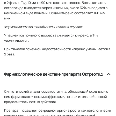
в 2 фазы с T
10 мин и 90 мин соответственно. Большая часть
1/2
октреотида выводится через кишечник, около 32% выводится в
неизменном виде почками. Общий клиренс составляет 160 мл/
мин.
Фармакокинетика в особых клинических случаях
У пациентов пожилого возраста снижается клиренс, а T
1/2
увеличивается.
При тяжелой почечной недостаточности клиренс уменьшается в
2 раза.
Фармакологическое действие препарата Октреотид
Синтетический аналог соматостатина, обладающий сходными с
ним фармакологическими эффектами, но значительно большей
продолжительностью действия.
Препарат подавляет секрецию гормона роста, как патологически
повышенную, так и вызываемую аргинином, физической