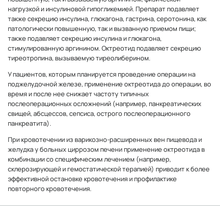
нагрузкой и инсулиновой гипогликемией. Препарат подавляет
также секрецию инсулина, глюкагона, гастрина, серотонина, как
патологически повышенную, так и вызванную приемом пищи;
также подавляет секрецию инсулина и глюкагона,
стимулированную аргинином. Октреотид подавляет секрецию
тиреотропина, вызываемую тиреолиберином.
У пациентов, которым планируется проведение операции на
поджелудочной железе, применение октреотида до операции, во
время и после нее снижает частоту типичных
послеоперационных осложнений (например, панкреатических
свищей, абсцессов, сепсиса, острого послеоперационного
панкреатита).
При кровотечении из варикозно-расширенных вен пищевода и
желудка у больных циррозом печени применение октреотида в
комбинации со специфическим лечением (например,
склерозирующей и гемостатической терапией) приводит к более
эффективной остановке кровотечения и профилактике
повторного кровотечения.