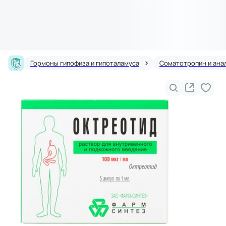
Гормоны гипофиза и гипоталамуса
Соматотропин и ана