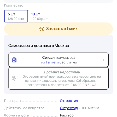
Количество
5 шт
10 шт
128.20 р.шт
122.00 р.шт
Заказать в 1 клик
Самовывоз и доставка
в Москве
Сегодня
самовывоз
из
1
аптеки
бесплатно
Доставка недоступна
Это рецептурный препарат, доставка недоступна на
основании Федерального закона «Об обращении
лекарственных средств» от 12.04.2010 N 61-ФЗ
Препарат
:
Октреотид
Действующее вещество
:
Октреотид
•
100 мкг/мл
Форма выпуска
:
Раствор