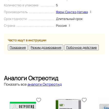
Количество в упаковке
:
5
Производитель
Фарм-Синтез
,
Натива
i
Срок годности
:
Длительный срок
Страна
Россия
i
Часто ищут в инструкции:
Показания
Режим дозирования
Побочное действие
Аналоги Октреотид
Показать все
аналоги Октреотид