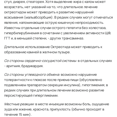
стул, диарея, стеаторея. Хотя выделение жира с калом может
возрастать, нет указаний на то, что длительное лечение
октреотидом может приводить к развитию нарушений
всасывания (мальабсорбция). В редких случаях могут отмечаться
явления, напоминающие острую кишечную непроходимость.
Известны отдельные случаи острого гепатита без холестаза,
гипербилирубинемия в сочетании с увеличением активности ЩФ,
ГГТ и, в меньшей степени, - других трансаминаз.
Длительное использование Октреотида может приводить к
образованию камней в желчном пузыре.
Со стороны сердечно-сосудистой системы:
в отдельных случаях
- аритмия, брадикардия.
Со стороны углеводного обмена:
возможно нарушение
толерантности к глюкозе после приема пищи (обусловлено
подавлением препаратом секреции инсулина), гипогликемия; в
редких случаях при длительном лечении возможно развитие
персистирующей гипергликемии.
Местные реакции:
в месте инъекции возможны боль, ощущение
зуда или жжение, краснота, припухлость (обычно проходят в
течение 15 мин).