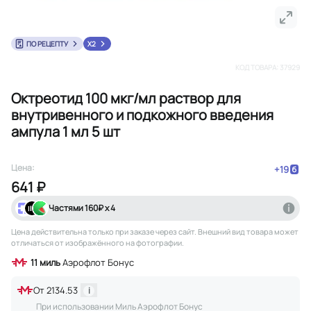
ПО РЕЦЕПТУ
X2
КОД ТОВАРА:
37929
Октреотид 100 мкг/мл раствор для
внутривенного и подкожного введения
ампула 1 мл 5 шт
Цена:
+
19
641 ₽
Частями
160
₽ х 4
Цена действительна только при заказе через сайт
. Внешний вид товара может
отличаться от изображённого на фотографии.
11
миль
Аэрофлот Бонус
От
2134.53
i
При использовании Миль Аэрофлот Бонус