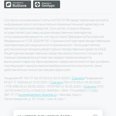
Согласно положениями Статьи 437(2) ГК РФ представленная на сайте
информация носит исключительно ознакомительный характер и не
является публичной офертой. Сеть аптек «Самсон Фарма»
осуществляет доставку на дом лекарственных препаратов,
отпускаемым без рецепта, согласно Указу Президента Российской
Федерации от 17.03.2020 № 187 «О розничной торговле лекарственными
препаратами для медицинского применения». Не осуществляем
дистанционную продажу рецептурных лекарственных средств и БАД.
Рецептурные лекарственные средства можно получить только при
помощи самовывоза в аптеке при предоставлении рецепта,
выписанного врачом. Бронирование товара выполняется при условиях
последующего выкупа заказа в выбранном аптечном пункте. Цена
действительна только при заказе через сайт.
Лицензия №: ЛО-77-02-011343 от 22.12.2020 г.
Скачать
Разрешение
№ ДТ-77-000464 от 27.12.2021 г.
Скачать
П50-673/20 от 26.05.2020
г.
П78-696/20 от 29.05.2020 г. ПП № 697 от 16.05.2020 г.
Скачать
ООО
«АПТЕЧНАЯ СЕТЬ «САМСОН-ФАРМА» / ИНН: 7714456627
+7 (495)
587-77-77
ecom@samson-pharma.ru
г. Москва, просп.
Ленинградский, д. 23, этаж 1, пом. III, ком. 1