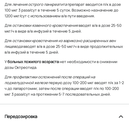
Для
лечения острого панкреатита
препарат вводится п/к в дозе
100 мкг 3 раза/сут в течение 5 суток. Возможно назначение до
1200 мкг/сут с использованием в/в пути введения.
Для
остановки язвенного кровотечения
вводят в/в в дозе 25-50
мкг/ч в виде в/в инфузий в течение 5 дней.
Для
остановки кровотечения из варикозно расширенных вен
пищевода
вводят в/в в дозе 25-50 мкг/ч в виде продолжительных
в/в инфузий в течение 5 дней.
У
больных пожилого возраста
нет необходимости в снижении
дозы Октреотида.
Для
профилактики осложнений после операций на
поджелудочной железе
первую дозу 100-200 мкг вводят п/к за 1-2
ч до лапаротомии; затем после операции вводят п/к по 100-200
мкг 3 раза/сут на протяжении 5-7 последовательных дней.
Передозировка