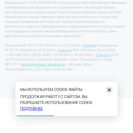
Федерации от 17.03.2020 № 187 «О розничной торговле лекарственными
препаратами для медицинского применения». Не осуществляем
дистанционную продажу рецептурных лекарственных средств и БАД.
Рецептурные лекарственные средства можно получить только при
помощи самовывоза в аптеке при предоставлении рецепта,
выписанного врачом. Бронирование товара выполняется при условиях
последующего выкупа заказа в выбранном аптечном пункте. Цена
действительна только при заказе через сайт.
Лицензия №: ЛО-77-02-011343 от 22.12.2020 г.
Скачать
Разрешение
№ ДТ-77-000464 от 27.12.2021 г.
Скачать
П50-673/20 от 26.05.2020
г.
П78-696/20 от 29.05.2020 г. ПП № 697 от 16.05.2020 г.
Скачать
ООО
«АПТЕЧНАЯ СЕТЬ «САМСОН-ФАРМА» / ИНН: 7714456627
+7 (495)
587-77-77
ecom@samson-pharma.ru
г. Москва, просп.
Ленинградский, д. 23, этаж 1, пом. III, ком. 1
МЫ ИСПОЛЬЗУЕМ COOKIE-ФАЙЛЫ.
ПРОДОЛЖАЯ РАБОТУ С САЙТОМ, ВЫ
РАЗРЕШАЕТЕ ИСПОЛЬЗОВАНИЕ COOKIE.
ПОДРОБНЕЕ