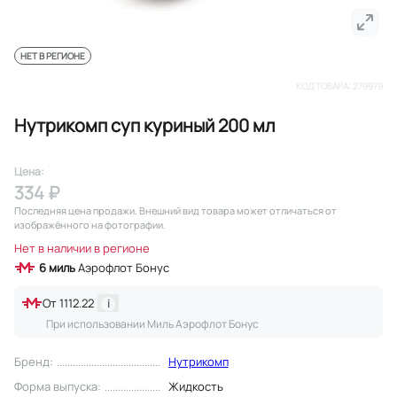
НЕТ В РЕГИОНЕ
КОД ТОВАРА:
279979
Нутрикомп суп куриный 200 мл
Цена:
334 ₽
Последняя цена продажи
. Внешний вид товара может отличаться от
изображённого на фотографии.
Нет в наличии в регионе
6
миль
Аэрофлот Бонус
От
1112.22
i
При использовании Миль Аэрофлот Бонус
Бренд
:
Нутрикомп
Форма выпуска
:
Жидкость