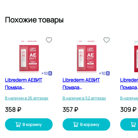
Похожие товары
+
10
+
10
Librederm АЕВИТ
Librederm АЕВИТ
Librede
Помада
Помада
Помада
гигиеническая
гигиеническая
восста
В наличии в 26 аптеках
В наличии в 52 аптеках
В наличии
полужирная 4 г
жирная 4 г
гигиени
358 ₽
357 ₽
309 ₽
полужир
В корзину
В корзину