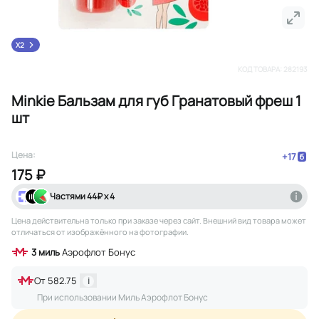
X2
КОД ТОВАРА:
282193
Minkie Бальзам для губ Гранатовый фреш 1
шт
Цена:
+
17
175 ₽
Частями
44
₽ х 4
Цена действительна только при заказе через сайт
. Внешний вид товара может
отличаться от изображённого на фотографии.
3
миль
Аэрофлот Бонус
От
582.75
i
При использовании Миль Аэрофлот Бонус