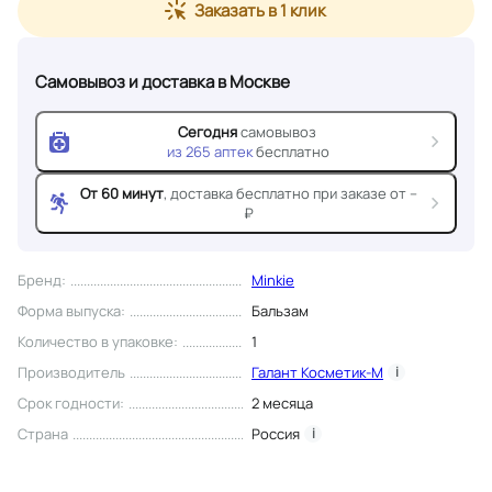
Заказать в 1 клик
Самовывоз и доставка
в Москве
Сегодня
самовывоз
из
265
аптек
бесплатно
От 60 минут
, доставка
бесплатно при заказе от --
₽
Бренд
:
Minkie
Форма выпуска
:
Бальзам
Количество в упаковке
:
1
Производитель
Галант Косметик-М
i
Срок годности
:
2 месяца
Страна
Россия
i