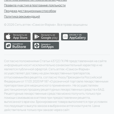
Правила участия в программе лояльности
Продажа дистанционным способом
Политика рекомендаций
©
2026
Сеть аптек «Самсон Фарма». Все права защищены
Согласно положениями Статьи 437(2) ГК РФ представленная на сайте
информация носит исключительно ознакомительный характер и не
является публичной офертой. Сеть аптек «Самсон Фарма»
осуществляет доставку на дом лекарственных препаратов,
отпускаемым без рецепта, согласно Указу Президента Российской
Федерации от 17.03.2020 № 187 «О розничной торговле лекарственными
препаратами для медицинского применения». Не осуществляем
дистанционную продажу рецептурных лекарственных средств и БАД.
Рецептурные лекарственные средства можно получить только при
помощи самовывоза в аптеке при предоставлении рецепта,
выписанного врачом. Бронирование товара выполняется при условиях
последующего выкупа заказа в выбранном аптечном пункте. Цена
действительна только при заказе через сайт.