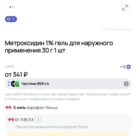
X2
КОД ТОВАРА:
406980
Метроксидин 1% гель для наружного
применения 30 г 1 шт
Цена:
+
10
от
341 ₽
Частями
85
₽ х 4
Цена действительна только при заказе через сайт
. Внешний вид товара может
отличаться от изображённого на фотографии.
6
миль
Аэрофлот Бонус
От
1135.53
i
При использовании Миль Аэрофлот Бонус