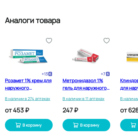
Аналоги товара
+
13
+
7
Розамет 1% крем для
Метронидазол 1%
Клиндов
наружного
гель для наружного
для нар
применения 25 г
применения 30 г
примене
В наличии в 274 аптеках
В наличии в 11 аптеках
В наличии
от
453 ₽
247 ₽
от
628
В корзину
В корзину