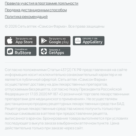
Правила участия в программе лояльности
Продажа дистанционным способом
Политика рекомендаций
©
2026
Сеть аптек «Самсон Фарма». Все права защищены
Согласно положениями Статьи 437(2) ГК РФ представленная на сайте
информация носит исключительно ознакомительный характер и не
является публичной офертой. Сеть аптек «Самсон Фарма»
осуществляет доставку на дом лекарственных препаратов,
отпускаемым без рецепта, согласно Указу Президента Российской
Федерации от 17.03.2020 № 187 «О розничной торговле лекарственными
препаратами для медицинского применения». Не осуществляем
дистанционную продажу рецептурных лекарственных средств и БАД.
Рецептурные лекарственные средства можно получить только при
помощи самовывоза в аптеке при предоставлении рецепта,
выписанного врачом. Бронирование товара выполняется при условиях
последующего выкупа заказа в выбранном аптечном пункте. Цена
действительна только при заказе через сайт.