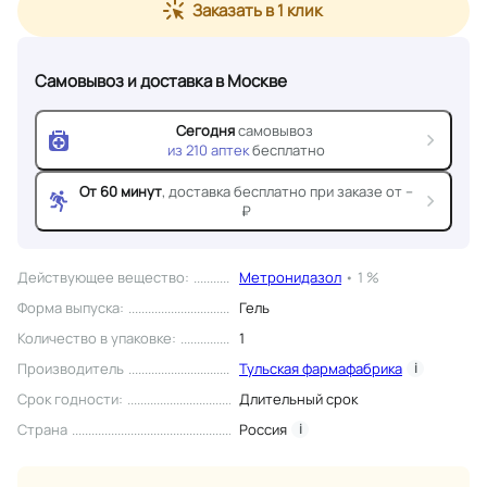
Заказать в 1 клик
Самовывоз и доставка
в Москве
Сегодня
самовывоз
из
210
аптек
бесплатно
От 60 минут
, доставка
бесплатно при заказе от --
₽
Действующее вещество
:
Метронидазол
•
1 %
Форма выпуска
:
Гель
Количество в упаковке
:
1
Производитель
Тульская фармафабрика
i
Срок годности
:
Длительный срок
Страна
Россия
i