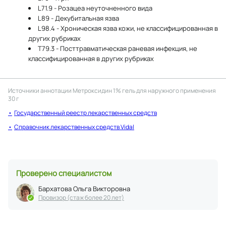
L71.9 - Розацеа неуточненного вида
L89 - Декубитальная язва
L98.4 - Хроническая язва кожи, не классифицированная в
других рубриках
T79.3 - Посттравматическая раневая инфекция, не
классифицированная в других рубриках
Источники аннотации
Метроксидин 1% гель для наружного применения
30 г
Государственный реестр лекарственных средств
Справочник лекарственных средств Vidal
Проверено специалистом
Бархатова Ольга Викторовна
Провизор (стаж более 20 лет)