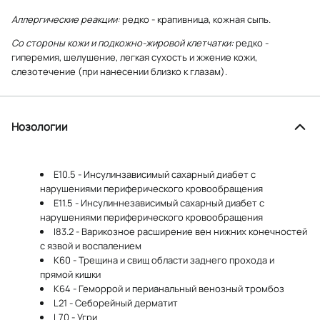
Аллергические реакции:
редко - крапивница, кожная сыпь.
Со стороны кожи и подкожно-жировой клетчатки:
редко -
гиперемия, шелушение, легкая сухость и жжение кожи,
слезотечение (при нанесении близко к глазам).
Нозологии
E10.5 - Инсулинзависимый сахарный диабет с
нарушениями периферического кровообращения
E11.5 - Инсулиннезависимый сахарный диабет с
нарушениями периферического кровообращения
I83.2 - Варикозное расширение вен нижних конечностей
с язвой и воспалением
K60 - Трещина и свищ области заднего прохода и
прямой кишки
K64 - Геморрой и перианальный венозный тромбоз
L21 - Себорейный дерматит
L70 - Угри