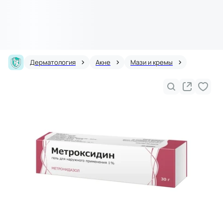
Дерматология
Акне
Мази и кремы