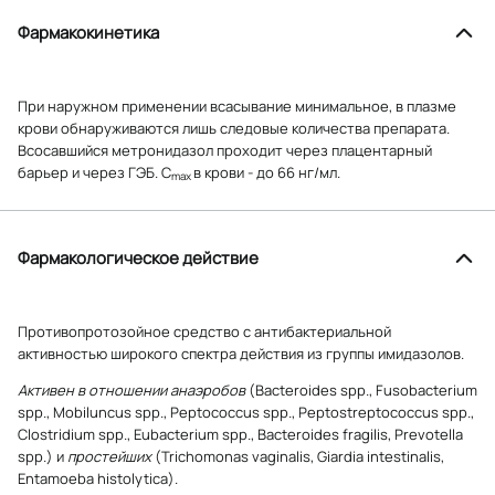
Фармакокинетика
При наружном применении всасывание минимальное, в плазме
крови обнаруживаются лишь следовые количества препарата.
Всосавшийся метронидазол проходит через плацентарный
барьер и через ГЭБ. C
в крови - до 66 нг/мл.
max
Фармакологическое действие
Противопротозойное средство с антибактериальной
активностью широкого спектра действия из группы имидазолов.
Активен в отношении анаэробов
(Bacteroides spp., Fusobacterium
spp., Mobiluncus spp., Peptococcus spp., Peptostreptococcus spp.,
Clostridium spp., Eubacterium spp., Bacteroides fragilis, Prevotella
spp.) и
простейших
(Trichomonas vaginalis, Giardia intestinalis,
Entamoeba histolytica).