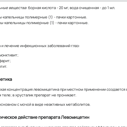
ьные вещества
: борная кислота - 20 мг, вода очищенная - до 1 мл.
ны-капельницы полимерные (1) - пачки картонные.
оны-капельницы полимерные (1) - пачки картонные.
 и лечение инфекционных заболеваний глаз:
ъюнктивит;
фарит;
тит.
етика
кая концентрация левомицетина при местном применении создается в 
 теле; в хрусталик препарат не проникает.
основном с мочой в виде неактивных метаболитов.
ическое действие препарата Левомицетин