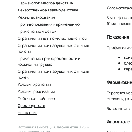
Фармакологическое действие
Вспомогател
Лекарственное взаимодействие
Режим дозирования
5 мл - флако
10 мл - флак
Противопоказания к применению
Применение у детей
Показания
Ограничения для пожилых пациентов
Ограничения при нарушениях функции
Профилактика
печени
кон
Применение при беременности и
бле
кормлении грудью
кера
Ограничения при нарушениях функции
почек
Фармакокин
Условия хранения
Условия реализации
Терапевтичес
Побочное действие
стекловидном
Срок годности
Выводится в 
Нозологии
Фармаколог
Источники аннотации
Левомицетин 0,25%
капли глазные 5 мл