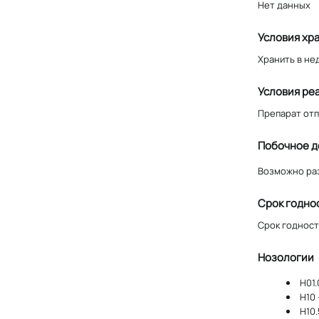
Нет данных
Условия хр
Хранить в не
Условия ре
Препарат отп
Побочное д
Возможно раз
Срок годно
Срок годности
Нозологии
H01.
H10
H10