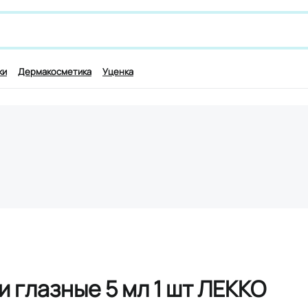
 лекарству и симптомам, например,
для работы мозга
ки
Дермакосметика
Уценка
 глазные 5 мл 1 шт ЛЕККО