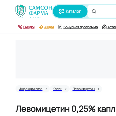
каталог
Поиск по
Скидки
Акции
Бонусная программа
Апте
Инфекции глаз
Капли
Левомицетин
Левомицетин 0,25% капли