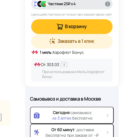
Частями
23
₽ х 4
Цена действительна только при заказе через сайт
В корзину
Заказать в 1 клик
1
миль
Аэрофлот Бонус
От
303.03
i
При использовании Миль Аэрофлот
Бонус
Самовывоз и доставка
в Москве
Сегодня
самовывоз
из
3
аптек
бесплатно
От 60 минут
, доставка
бесплатно при заказе от --₽