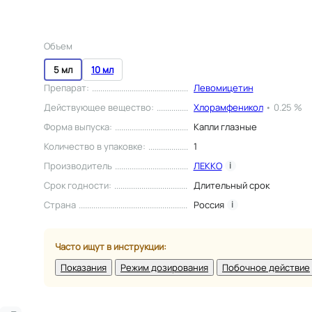
Объем
5 мл
10 мл
Препарат
:
Левомицетин
Действующее вещество
:
Хлорамфеникол
•
0.25 %
Форма выпуска
:
Капли глазные
Количество в упаковке
:
1
Производитель
ЛЕККО
i
Срок годности
:
Длительный срок
Страна
Россия
i
Часто ищут в инструкции:
Показания
Режим дозирования
Побочное действие