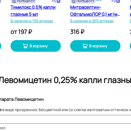
+
5
+
9
ПО РЕЦЕПТУ
ПО РЕЦЕПТУ
Тимилокс 0,5% капли
Митрасептин-
глазные 5 мл
ОфтальмоЛОР 0,1 мг/мл
В наличии в 139 аптеках
капли глазные, ушные и
В наличии в 269 аптеках
назальные 15 мл
от
197 ₽
316 ₽
В корзину
В корзину
Левомицетин 0,25% капли глазны
парата Левомицетин
е
в виде прозрачной, бесцветной или со слегка желтоватым оттенком 
кол