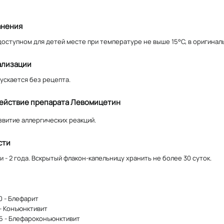
анения
доступном для детей месте при температуре не выше 15°С, в оригинал
ализации
ускается без рецепта.
ействие препарата Левомицетин
витие аллергических реакций.
сти
 - 2 года. Вскрытый флакон-капельницу хранить не более 30 суток.
0 - Блефарит
 - Конъюнктивит
.5 - Блефароконъюнктивит