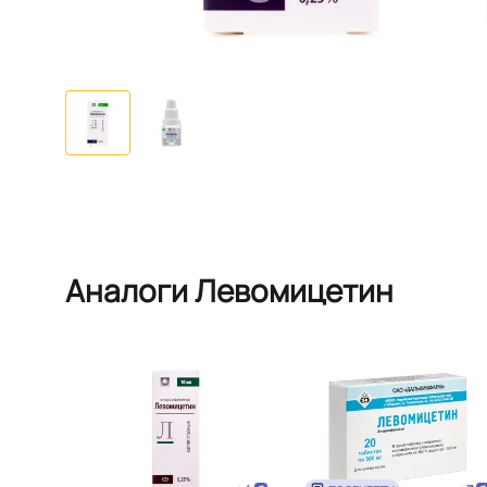
Аналоги Левомицетин