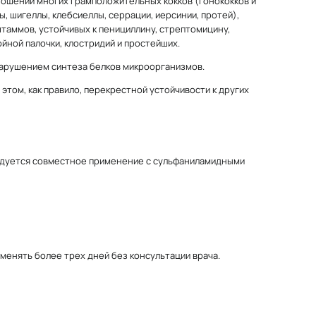
ношении многих грамположительных кокков (гонококков и
, шигеллы, клебсиеллы, серрации, иерсинии, протей),
штаммов, устойчивых к пенициллину, стрептомицину,
йной палочки, клостридий и простейших.
нарушением синтеза белков микроорганизмов.
этом, как правило, перекрестной устойчивости к других
ндуется совместное применение с сульфаниламидными
менять более трех дней без консультации врача.