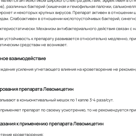
является антибиотиком широкого спектра действия; эффективен в от
в), различных бактерий (кишечная и гемофильная палочки, сальмонеллы
пирохет и некоторых крупных вирусов. Препарат активен в отношении 
дам. Слабоактивен в отношении кислотоустойчивых бактерий, синегно
ктериостатически. Механизм антибактериального действия связан с 
я устойчивость к препарату развивается относительно медленно, при 
тическим средствам не возникает.
ное взаимодействие
ждения усиления угнетающего влияния на кроветворение не рекоме
рования препарата Левомицетин
апывают в конъюнктивальный мешок по 1 капле 3-4 раза/сут.
 применяет препарат по своему усмотрению, то не рекомендуется при
азания к применению препарата Левомицетин
етение кроветворения;