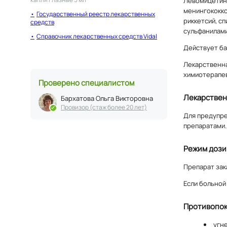
Левомицетин 
менингококко
Государственный реестр лекарственных
риккетсий, с
средств
сульфанилами
Справочник лекарственных средств Vidal
Действует ба
Лекарственна
химиотерапев
Проверено специалистом
Лекарствен
Бархатова Ольга Викторовна
Провизор (стаж более 20 лет)
Для предупре
препаратами.
Режим дози
Препарат зак
Если больной
Противопок
угн