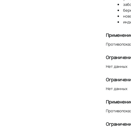
забо
бер
нов
инд
Применение
Противопока
Ограничени
Нет данных
Ограничени
Нет данных
Применение
Противопоказ
Ограничени