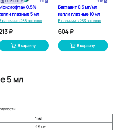
+
6
+
18
ПО РЕЦЕПТУ
Моксиофтан 0,5%
Бактавит 0,5 мг/мл
капли глазные 5 мл
капли глазные 10 мл
В наличии в 268 аптеках
В наличии в 263 аптеках
213 ₽
604 ₽
В корзину
В корзину
е 5 мл
жидкости.
1 мл
2.5 мг