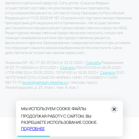
является публичной офертой. Сеть аптек «Самсон Фарма»
осуществляет доставку на дом лекарственных препаратов,
отпускаемым без рецепта, согласно Указу Президента Российской
Федерации от 17.03.2020 № 187 «О розничной торговле лекарственными
препаратами для медицинского применения». Не осуществляем
дистанционную продажу рецептурных лекарственных средств и БАД.
Рецептурные лекарственные средства можно получить только при
помощи самовывоза в аптеке при предоставлении рецепта,
выписанного врачом. Бронирование товара выполняется при условиях
последующего выкупа заказа в выбранном аптечном пункте. Цена
действительна только при заказе через сайт.
Лицензия №: ЛО-77-02-011343 от 22.12.2020 г.
Скачать
Разрешение
№ ДТ-77-000464 от 27.12.2021 г.
Скачать
П50-673/20 от 26.05.2020
г.
П78-696/20 от 29.05.2020 г. ПП № 697 от 16.05.2020 г.
Скачать
ООО
«АПТЕЧНАЯ СЕТЬ «САМСОН-ФАРМА» / ИНН: 7714456627
+7 (495)
587-77-77
ecom@samson-pharma.ru
г. Москва, просп.
Ленинградский, д. 23, этаж 1, пом. III, ком. 1
МЫ ИСПОЛЬЗУЕМ COOKIE-ФАЙЛЫ.
ПРОДОЛЖАЯ РАБОТУ С САЙТОМ, ВЫ
РАЗРЕШАЕТЕ ИСПОЛЬЗОВАНИЕ COOKIE.
ПОДРОБНЕЕ