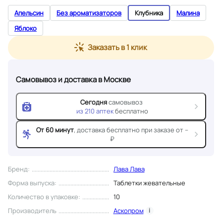
Апельсин
Без ароматизаторов
Клубника
Малина
Яблоко
Заказать в 1 клик
Самовывоз и доставка
в Москве
Сегодня
самовывоз
из
210
аптек
бесплатно
От 60 минут
, доставка
бесплатно при заказе от --
₽
Бренд
:
Лава Лава
Форма выпуска
:
Таблетки жевательные
Количество в упаковке
:
10
Производитель
Аскопром
i