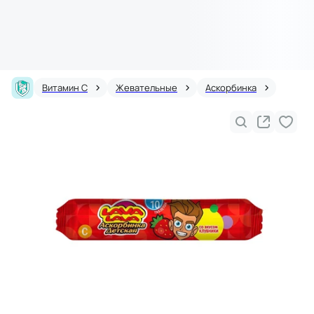
Витамин С
Жевательные
Аскорбинка