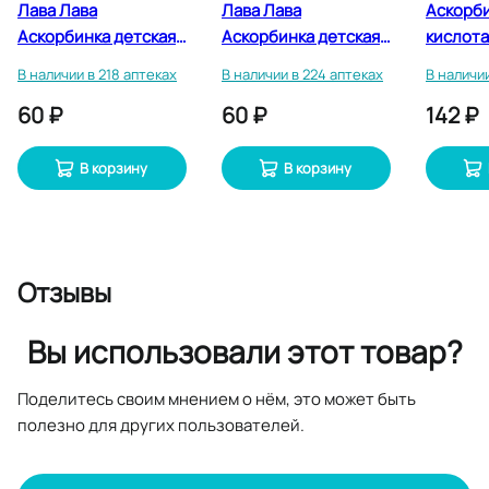
Лава Лава
Лава Лава
Аскорб
Аскорбинка детская
Аскорбинка детская
кислота
таблетки
таблетки
100 мг+
В наличии в 218 аптеках
В наличии в 224 аптеках
В наличии
жевательные 10 шт
жевательные
таблетк
60 ₽
60 ₽
142 ₽
Апельсин 10 шт
В корзину
В корзину
Отзывы
Вы использовали этот товар?
Поделитесь своим мнением о нём, это может быть
полезно для других пользователей.