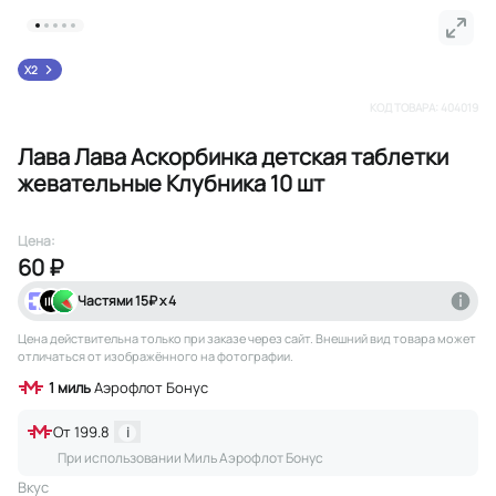
X2
КОД ТОВАРА:
404019
Лава Лава Аскорбинка детская таблетки
жевательные Клубника 10 шт
Цена:
60 ₽
Частями
15
₽ х 4
Цена действительна только при заказе через сайт
. Внешний вид товара может
отличаться от изображённого на фотографии.
1
миль
Аэрофлот Бонус
От
199.8
i
При использовании Миль Аэрофлот Бонус
Вкус