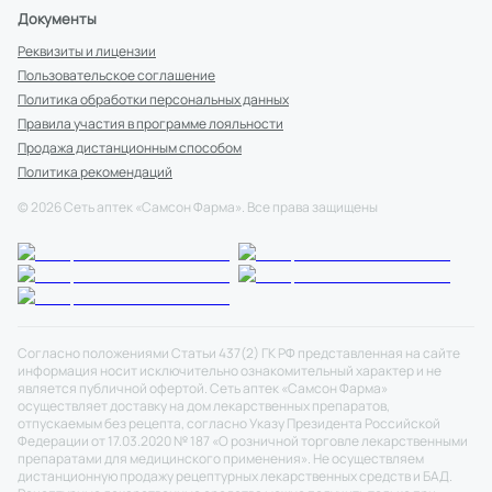
Документы
Реквизиты и лицензии
Пользовательское соглашение
Политика обработки персональных данных
Правила участия в программе лояльности
Продажа дистанционным способом
Политика рекомендаций
©
2026
Сеть аптек «Самсон Фарма». Все права защищены
Согласно положениями Статьи 437(2) ГК РФ представленная на сайте
информация носит исключительно ознакомительный характер и не
является публичной офертой. Сеть аптек «Самсон Фарма»
осуществляет доставку на дом лекарственных препаратов,
отпускаемым без рецепта, согласно Указу Президента Российской
Федерации от 17.03.2020 № 187 «О розничной торговле лекарственными
препаратами для медицинского применения». Не осуществляем
дистанционную продажу рецептурных лекарственных средств и БАД.