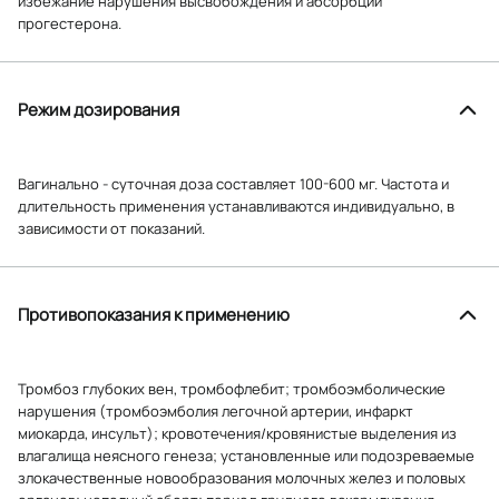
избежание нарушения высвобождения и абсорбции
прогестерона.
Режим дозирования
Вагинально - суточная доза составляет 100-600 мг. Частота и
длительность применения устанавливаются индивидуально, в
зависимости от показаний.
Противопоказания к применению
Тромбоз глубоких вен, тромбофлебит; тромбоэмболические
нарушения (тромбоэмболия легочной артерии, инфаркт
миокарда, инсульт); кровотечения/кровянистые выделения из
влагалища неясного генеза; установленные или подозреваемые
злокачественные новообразования молочных желез и половых