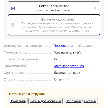
Сегодня
самовывоз
из
26
аптек
бесплатно
Доставка недоступна
Это рецептурный препарат, доставка недоступна на
основании Федерального закона «Об обращении
лекарственных средств» от 12.04.2010 N 61-ФЗ
Действующее вещество
:
Прогестерон
•
90 мг/доза
Форма выпуска
:
Гель вагинальный
Количество в упаковке
:
15
Производитель
Флит Лабораториез
i
Срок годности
:
Длительный срок
Страна
Англия
i
Часто ищут в инструкции:
Показания
Режим дозирования
Побочное действие