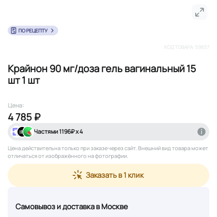
ПО РЕЦЕПТУ
КОД ТОВАРА:
59837
Крайнон 90 мг/доза гель вагинальный 15
шт 1 шт
Цена:
4 785 ₽
Частями
1196
₽ х 4
Цена действительна только при заказе через сайт
. Внешний вид товара может
отличаться от изображённого на фотографии.
Заказать в 1 клик
Самовывоз и доставка
в Москве