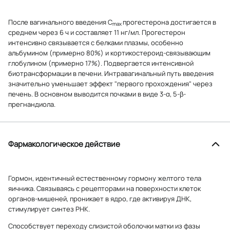
После вагинального введения C
прогестерона достигается в
max
среднем через 6 ч и составляет 11 нг/мл. Прогестерон
интенсивно связывается с белками плазмы, особенно
альбумином (примерно 80%) и кортикостероид-связывающим
глобулином (примерно 17%). Подвергается интенсивной
биотрансформации в печени. Интравагинальный путь введения
значительно уменьшает эффект "первого прохождения" через
печень. В основном выводится почками в виде 3-α, 5-β-
прегнандиола.
Фармакологическое действие
Гормон, идентичный естественному гормону желтого тела
яичника. Связываясь с рецепторами на поверхности клеток
органов-мишеней, проникает в ядро, где активируя ДНК,
стимулирует синтез РНК.
Способствует переходу слизистой оболочки матки из фазы