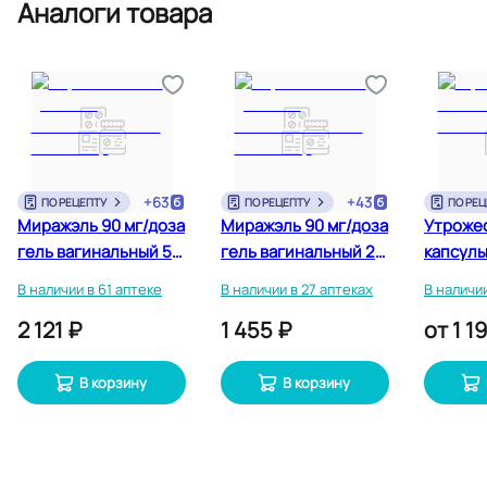
Аналоги товара
+
63
+
43
ПО РЕЦЕПТУ
ПО РЕЦЕПТУ
ПО РЕЦ
Миражэль 90 мг/доза
Миражэль 90 мг/доза
Утрожес
гель вагинальный 50
гель вагинальный 20
капсул
г + аппликатор
г + аппликатор
вагинал
В наличии в 61 аптеке
В наличии в 27 аптеках
В наличии
2 121 ₽
1 455 ₽
от
1 1
В корзину
В корзину