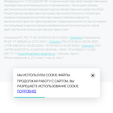
Федерации от 17.03.2020 № 187 «О розничной торговле лекарственными
препаратами для медицинского применения». Не осуществляем
дистанционную продажу рецептурных лекарственных средств и БАД.
Рецептурные лекарственные средства можно получить только при
помощи самовывоза в аптеке при предоставлении рецепта,
выписанного врачом. Бронирование товара выполняется при условиях
последующего выкупа заказа в выбранном аптечном пункте. Цена
действительна только при заказе через сайт.
Лицензия №: ЛО-77-02-011343 от 22.12.2020 г.
Скачать
Разрешение
№ ДТ-77-000464 от 27.12.2021 г.
Скачать
П50-673/20 от 26.05.2020
г.
П78-696/20 от 29.05.2020 г. ПП № 697 от 16.05.2020 г.
Скачать
ООО
«АПТЕЧНАЯ СЕТЬ «САМСОН-ФАРМА» / ИНН: 7714456627
+7 (495)
587-77-77
ecom@samson-pharma.ru
г. Москва, просп.
Ленинградский, д. 23, этаж 1, пом. III, ком. 1
МЫ ИСПОЛЬЗУЕМ COOKIE-ФАЙЛЫ.
ПРОДОЛЖАЯ РАБОТУ С САЙТОМ, ВЫ
РАЗРЕШАЕТЕ ИСПОЛЬЗОВАНИЕ COOKIE.
ПОДРОБНЕЕ