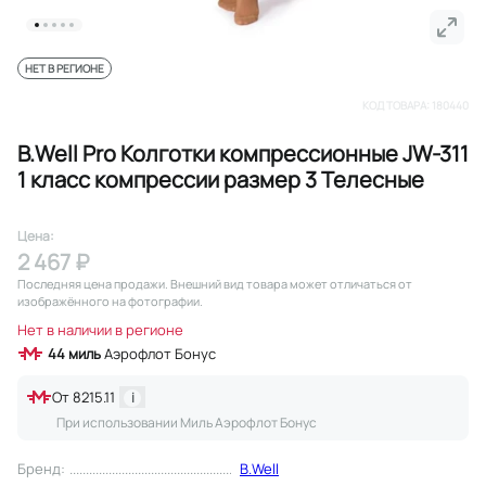
НЕТ В РЕГИОНЕ
КОД ТОВАРА:
180440
B.Well Pro Колготки компрессионные JW-311
1 класс компрессии размер 3 Телесные
Цена:
2 467 ₽
Последняя цена продажи
. Внешний вид товара может отличаться от
изображённого на фотографии.
Нет в наличии в регионе
44
миль
Аэрофлот Бонус
От
8215.11
i
При использовании Миль Аэрофлот Бонус
Бренд
:
B.Well