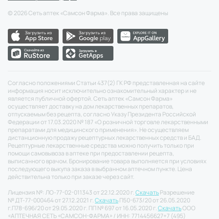
©
2026
Сеть аптек «Самсон Фарма». Все права защищены
Согласно положениями Статьи 437(2) ГК РФ представленная на сайте
информация носит исключительно ознакомительный характер и не
является публичной офертой. Сеть аптек «Самсон Фарма»
осуществляет доставку на дом лекарственных препаратов,
отпускаемым без рецепта, согласно Указу Президента Российской
Федерации от 17.03.2020 № 187 «О розничной торговле лекарственными
препаратами для медицинского применения». Не осуществляем
дистанционную продажу рецептурных лекарственных средств и БАД.
Рецептурные лекарственные средства можно получить только при
помощи самовывоза в аптеке при предоставлении рецепта,
выписанного врачом. Бронирование товара выполняется при условиях
последующего выкупа заказа в выбранном аптечном пункте. Цена
действительна только при заказе через сайт.
Лицензия №: ЛО-77-02-011343 от 22.12.2020 г.
Скачать
Разрешение
№ ДТ-77-000464 от 27.12.2021 г.
Скачать
П50-673/20 от 26.05.2020
г.
П78-696/20 от 29.05.2020 г. ПП № 697 от 16.05.2020 г.
Скачать
ООО
«АПТЕЧНАЯ СЕТЬ «САМСОН-ФАРМА» / ИНН: 7714456627
+7 (495)