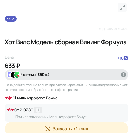
X2
КОД ТОВАРА:
303538
Хот Вилс Модель сборная Вининг Формула
Цена:
+
18
633 ₽
Частями
158
₽ х 4
Цена действительна только при заказе через сайт
. Внешний вид товара может
отличаться от изображённого на фотографии.
11
миль
Аэрофлот Бонус
От
2107.89
i
При использовании Миль Аэрофлот Бонус
Заказать в 1 клик