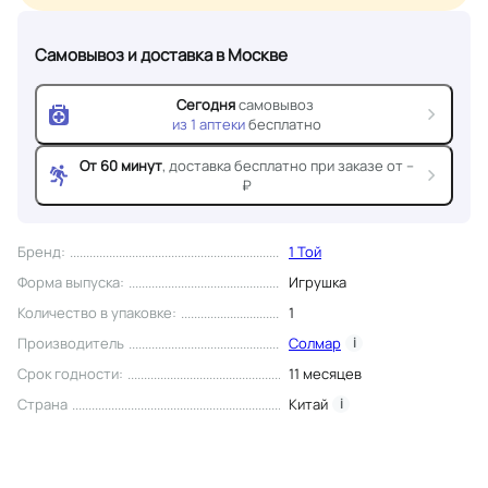
Самовывоз и доставка
в Москве
Сегодня
самовывоз
из
1
аптеки
бесплатно
От 60 минут
, доставка
бесплатно при заказе от --
₽
Бренд
:
1 Той
Форма выпуска
:
Игрушка
Количество в упаковке
:
1
Производитель
Солмар
i
Срок годности
:
11 месяцев
Страна
Китай
i