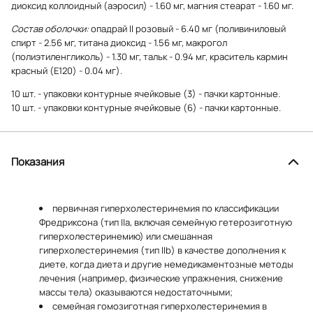
диоксид коллоидный (аэросил) - 1.60 мг, магния стеарат - 1.60 мг.
Состав оболочки:
опадрай II розовый - 6.40 мг (поливиниловый
спирт - 2.56 мг, титана диоксид - 1.56 мг, макрогол
(полиэтиленгликоль) - 1.30 мг, тальк - 0.94 мг, краситель кармин
красный (E120) - 0.04 мг).
10 шт. - упаковки контурные ячейковые (3) - пачки картонные.
10 шт. - упаковки контурные ячейковые (6) - пачки картонные.
Показания
первичная гиперхолестеринемия по классификации
Фредриксона (тип IIa, включая семейную гетерозиготную
гиперхолестеринемию) или смешанная
гиперхолестеринемия (тип IIb) в качестве дополнения к
диете, когда диета и другие немедикаментозные методы
лечения (например, физические упражнения, снижение
массы тела) оказываются недостаточными;
семейная гомозиготная гиперхолестеринемия в