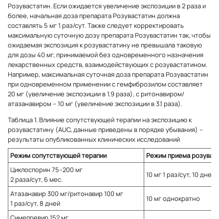
Розувастатин. Если ожидается увеличение экспозиции в 2 раза и
более, начальная доза препарата Розувастатин должна
составлять 5 мг 1 раз/сут. Также следует корректировать
максимальную суточную дозу препарата Розувастатин так, чтобы
ожидаемая экспозиция к розувастатину не превышала таковую
для дозы 40 мг, принимаемой без одновременного назначения
лекарственных средств, взаимодействующих с розувастатином.
Например, максимальная суточная доза препарата Розувастатин
при одновременном применении с гемфиброзилом составляет
20 мг (увеличение экспозиции в 1.9 раза), с ритонавиром/
атазанавиром – 10 мг (увеличение экспозиции в 3.1 раза).
Таблица 1. Влияние сопутствующей терапии на экспозицию к
розувастатину (AUC, данные приведены в порядке убывания) –
результаты опубликованных клинических исследований
Режим сопутствующей терапии
Режим приема розувас
Циклоспорин 75–200 мг
10 мг 1 раз/сут, 10 дней
2 раза/сут, 6 мес.
Атазанавир 300 мг/ритонавир 100 мг
10 мг однократно
1 раз/сут, 8 дней
Симепревир 152 мг