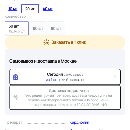
10 мг
20 мг
40 мг
Количество
30 шт
60 шт
90 шт
19.34 р.шт
Заказать в 1 клик
Самовывоз и доставка
в Москве
Сегодня
самовывоз
из
1
аптеки
бесплатно
Доставка недоступна
Это рецептурный препарат, доставка недоступна на
основании Федерального закона «Об обращении
лекарственных средств» от 12.04.2010 N 61-ФЗ
Препарат
:
Кардиолип