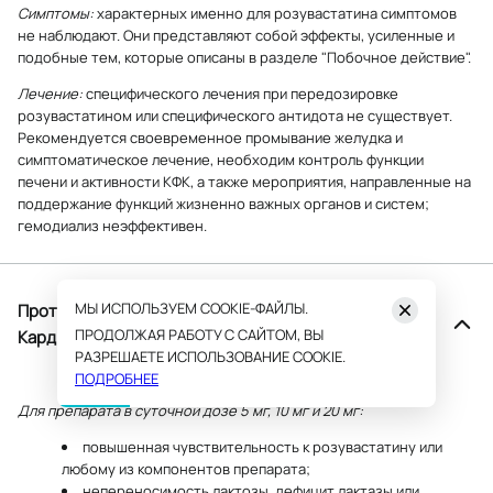
Симптомы:
характерных именно для розувастатина симптомов
не наблюдают. Они представляют собой эффекты, усиленные и
подобные тем, которые описаны в разделе "Побочное действие".
Лечение:
специфического лечения при передозировке
розувастатином или специфического антидота не существует.
Рекомендуется своевременное промывание желудка и
симптоматическое лечение, необходим контроль функции
печени и активности КФК, а также мероприятия, направленные на
поддержание функций жизненно важных органов и систем;
гемодиализ неэффективен.
МЫ ИСПОЛЬЗУЕМ COOKIE-ФАЙЛЫ.
Противопоказания к применению препарата
ПРОДОЛЖАЯ РАБОТУ С САЙТОМ, ВЫ
Кардиолип
РАЗРЕШАЕТЕ ИСПОЛЬЗОВАНИЕ COOKIE.
ПОДРОБНЕЕ
Для препарата в суточной дозе 5 мг, 10 мг и 20 мг:
повышенная чувствительность к розувастатину или
любому из компонентов препарата;
непереносимость лактозы, дефицит лактазы или