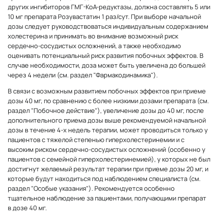
других ингибиторов ГМГ-КоА-редуктазы, должна составлять 5 или
10 мг препарата Розувастатин 1 раз/сут. При выборе начальной
дозы следует руководствоваться индивидуальным содержанием
холестерина и принимать во внимание возможный риск
сердечно-сосудистых осложнений, а также необходимо
оценивать потенциальный риск развития побочных эффектов. В
случае необходимости, доза может быть увеличена до большей
через 4 недели (см. раздел "Фармакодинамика").
В связи с возможным развитием побочных эффектов при приеме
дозы 40 мг, по сравнению с более низкими дозами препарата (см.
раздел "Побочное действие"), увеличение дозы до 40 мг, после
дополнительного приема дозы выше рекомендуемой начальной
дозы в течение 4-х недель терапии, может проводиться только у
пациентов с тяжелой степенью гиперхолестеринемии и с
высоким риском сердечно-сосудистых осложнений (особенно у
пациентов с семейной гиперхолестеринемией), у которых не был
достигнут желаемый результат терапии при приеме дозы 20 мг, и
которые будут находиться под наблюдением специалиста (см.
раздел "Особые указания"). Рекомендуется особенно
тщательное наблюдение за пациентами, получающими препарат
в дозе 40 мг.