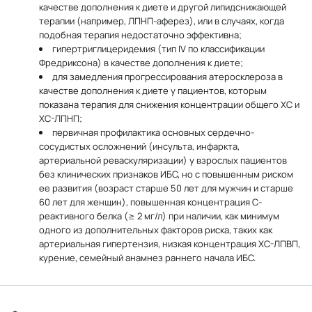
качестве дополнения к диете и другой липидснижающей
терапии (например, ЛПНП-аферез), или в случаях, когда
подобная терапия недостаточно эффективна;
гипертриглицеридемия (тип IV по классификации
Фредриксона) в качестве дополнения к диете;
для замедления прогрессирования атеросклероза в
качестве дополнения к диете у пациентов, которым
показана терапия для снижения концентрации общего ХС и
ХС-ЛПНП;
первичная профилактика основных сердечно-
сосудистых осложнений (инсульта, инфаркта,
артериальной реваскуляризации) у взрослых пациентов
без клинических признаков ИБС, но с повышенным риском
ее развития (возраст старше 50 лет для мужчин и старше
60 лет для женщин), повышенная концентрация С-
реактивного белка (≥ 2 мг/л) при наличии, как минимум
одного из дополнительных факторов риска, таких как
артериальная гипертензия, низкая концентрация ХС-ЛПВП,
курение, семейный анамнез раннего начала ИБС.