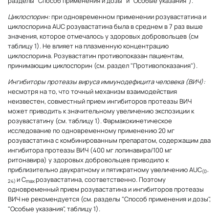
разделы "Способ применения и дозы" и "Особые указания").
Циклоспорин:
при одновременном применении розувастатина и
циклоспорина AUC розувастатина была в среднем в 7 раз выше
значения, которое отмечалось у здоровых добровольцев (см
таблицу 1). Не влияет на плазменную концентрацию
циклоспорина. Розувастатин противопоказан пациентам,
принимающим циклоспорин (см. раздел "Противопоказания").
Ингибиторы протеазы вируса иммунодефицита человека (ВИЧ):
несмотря на то, что точный механизм взаимодействия
неизвестен, совместный прием ингибиторов протеазы ВИЧ
может приводить к значительному увеличению экспозиции к
розувастатину (см. таблицу 1). Фармакокинетическое
исследование по одновременному применению 20 мг
розувастатина с комбинированным препаратом, содержащим два
ингибитора протеазы ВИЧ (400 мг лопинавира/100 мг
ритонавира) у здоровых добровольцев приводило к
приблизительно двукратному и пятикратному увеличению AUC
(0-
и C
розувастатина, соответственно. Поэтому
24)
max
одновременный прием розувастатина и ингибиторов протеазы
ВИЧ не рекомендуется (см. разделы "Способ применения и дозы",
"Особые указания", таблицу 1).