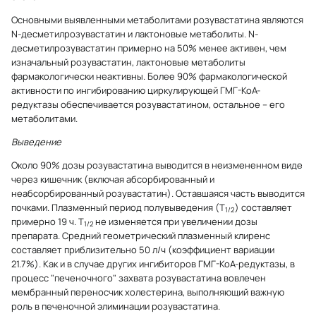
Основными выявленными метаболитами розувастатина являются
N-десметилрозувастатин и лактоновые метаболиты. N-
десметилрозувастатин примерно на 50% менее активен, чем
изначальный розувастатин, лактоновые метаболиты
фармакологически неактивны. Более 90% фармакологической
активности по ингибированию циркулирующей ГМГ-КоА-
редуктазы обеспечивается розувастатином, остальное – его
метаболитами.
Выведение
Около 90% дозы розувастатина выводится в неизмененном виде
через кишечник (включая абсорбированный и
неабсорбированный розувастатин). Оставшаяся часть выводится
почками. Плазменный период полувыведения (Т
) составляет
1/2
примерно 19 ч. Т
не изменяется при увеличении дозы
1/2
препарата. Средний геометрический плазменный клиренс
составляет приблизительно 50 л/ч (коэффициент вариации
21.7%). Как и в случае других ингибиторов ГМГ-КоА-редуктазы, в
процесс "печеночного" захвата розувастатина вовлечен
мембранный переносчик холестерина, выполняющий важную
роль в печеночной элиминации розувастатина.