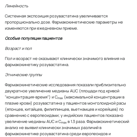
Линейность
Системная экспозиция розувастатина увеличивается
пропорционально дозе. Фармакокинетические параметры не
изменяются при ежедневном приеме.
Особые популяции пациентов
Возраст и пол
Пол и возраст не оказывают клинически значимого влияния на
фармакокинетику розувастатина.
Этнические группы
Фармакокинетические исследования показали приблизительно
двукратное увеличение медианы AUC (площади под кривой
"концентрация-время") и C
(максимальной концентрации в
max
плазме крови) розувастатина у пациентов монголоидной расы
(японцев, китайцев, филиппинцев, вьетнамцев и корейцев) по
сравнению с европеоидами; у индийских пациентов показано
увеличение медианы AUC и C
в 1.3 раза. Фармакокинетический
max
анализ не выявил клинически значимых различий в
фармакокинетике розувастатина среди европеоидов и