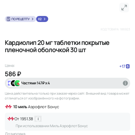
ПО РЕЦЕПТУ
X2
КОД ТОВАРА:
186923
Кардиолип 20 мг таблетки покрытые
пленочной оболочкой 30 шт
Цена:
+
17
586 ₽
Частями
147
₽ х 4
Цена действительна только при заказе через сайт
. Внешний вид товара может
отличаться от изображённого на фотографии.
10
миль
Аэрофлот Бонус
От
1951.38
i
При использовании Миль Аэрофлот Бонус
Дозировка