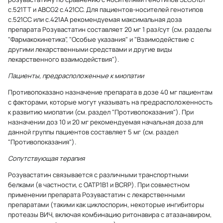
c.521TT и ABCG2 c.421CC. Для пациентов-носителей генотипов
с.521CC или с.421АА рекомендуемая максимальная доза
препарата Розувастатин составляет 20 мг 1 раз/сут (см. разделы
"Фармакокинетика", "Особые указания" и "Взаимодействие с
другими лекарственными средствами и другие виды
лекарственного взаимодействия").
Пациенты, предрасположенные к миопатии
Противопоказано назначение препарата в дозе 40 мг пациентам
с факторами, которые могут указывать на предрасположенность
к развитию миопатии (см. раздел "Противопоказания"). При
назначении доз 10 и 20 мг рекомендуемая начальная доза для
данной группы пациентов составляет 5 мг (см. раздел
"Противопоказания").
Сопутствующая терапия
Розувастатин связывается с различными транспортными
белками (в частности, с ОАТР1В1 и BCRP). При совместном
применении препарата Розувастатин с лекарственными
препаратами (такими как циклоспорин, некоторые ингибиторы
протеазы ВИЧ, включая комбинацию ритонавира с атазанавиром,