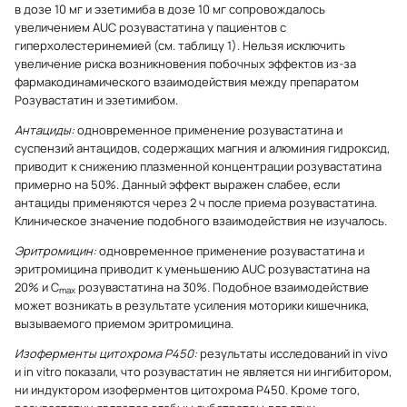
в дозе 10 мг и эзетимиба в дозе 10 мг сопровождалось
увеличением AUC розувастатина у пациентов с
гиперхолестеринемией (см. таблицу 1). Нельзя исключить
увеличение риска возникновения побочных эффектов из-за
фармакодинамического взаимодействия между препаратом
Розувастатин и эзетимибом.
Антациды:
одновременное применение розувастатина и
суспензий антацидов, содержащих магния и алюминия гидроксид,
приводит к снижению плазменной концентрации розувастатина
примерно на 50%. Данный эффект выражен слабее, если
антациды применяются через 2 ч после приема розувастатина.
Клиническое значение подобного взаимодействия не изучалось.
Эритромицин:
одновременное применение розувастатина и
эритромицина приводит к уменьшению AUC розувастатина на
20% и С
розувастатина на 30%. Подобное взаимодействие
max
может возникать в результате усиления моторики кишечника,
вызываемого приемом эритромицина.
Изоферменты цитохрома Р450:
результаты исследований in vivo
и in vitro показали, что розувастатин не является ни ингибитором,
ни индуктором изоферментов цитохрома Р450. Кроме того,