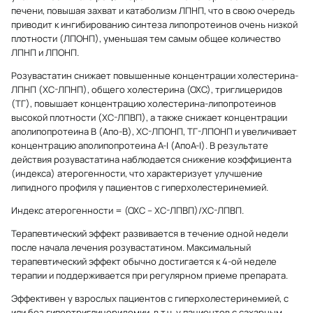
печени, повышая захват и катаболизм ЛПНП, что в свою очередь
приводит к ингибированию синтеза липопротеинов очень низкой
плотности (ЛПОНП), уменьшая тем самым общее количество
ЛПНП и ЛПОНП.
Розувастатин снижает повышенные концентрации холестерина-
ЛПНП (ХС-ЛПНП), общего холестерина (ОХС), триглицеридов
(ТГ), повышает концентрацию холестерина-липопротеинов
высокой плотности (ХС-ЛПВП), а также снижает концентрации
аполипопротеина В (Апо-B), ХС-ЛПОНП, ТГ-ЛПОНП и увеличивает
концентрацию аполипопротеина А-I (АпоА-I). В результате
действия розувастатина наблюдается снижение коэффициента
(индекса) атерогенности, что характеризует улучшение
липидного профиля у пациентов с гиперхолестеринемией.
Индекс атерогенности = (ОХС – ХС-ЛПВП)/ХС-ЛПВП.
Терапевтический эффект развивается в течение одной недели
после начала лечения розувастатином. Максимальный
терапевтический эффект обычно достигается к 4-ой неделе
терапии и поддерживается при регулярном приеме препарата.
Эффективен у взрослых пациентов с гиперхолестеринемией, с
или без гипертриглицеридемии, в т.ч. у пациентов с сахарным