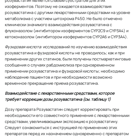
розувастатин является слабым субстратом для этих
изоферментов. Поэтому не ожидается взаимодействия
розувастатина с другими лекарственными средствами на уровне
метаболизма с участием цитохрома Р450. Не было отмечено
клинически значимого взаимодействия розувастатина с
флуконазолом (ингибитором изоферментов CYP2C9 и CYP3A4) и
кетоконазолом (ингибитором изоферментов CYP2A6 и CYP3A4).
Фузидовая кислота:
исследований по изучению взаимодействия
розувастатина и фузидовой кислоты не проводилось; как и при
применении других статинов, были получены постмаркетинговые
сообщения о случаях рабдомиолиза при одновременном
применении розувастатина и фузидовой кислоты; необходимо
наблюдение пациентов и при необходимости возможно
временное прекращение приема розувастатина.
Взаимодействие с лекарственными средствами, которое
требует коррекции дозы розувастатина (см. таблицу 1)
Дозу препарата Розувастатин следует корректировать при
необходимости его совместного применения с лекарственными
средствами, увеличивающими экспозицию к розувастатину.
Следует ознакомиться с инструкцией по применению этих
препаратов перед их назначением одновременно с препаратом