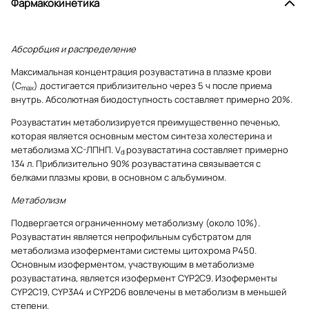
Фармакокинетика
Абсорбция и распределение
Максимальная концентрация розувастатина в плазме крови
(C
) достигается приблизительно через 5 ч после приема
max
внутрь. Абсолютная биодоступность составляет примерно 20%.
Розувастатин метаболизируется преимущественно печенью,
которая является основным местом синтеза холестерина и
метаболизма ХС-ЛПНП. V
розувастатина составляет примерно
d
134 л. Приблизительно 90% розувастатина связывается с
белками плазмы крови, в основном с альбумином.
Метаболизм
Подвергается ограниченному метаболизму (около 10%).
Розувастатин является непрофильным субстратом для
метаболизма изоферментами системы цитохрома Р450.
Основным изоферментом, участвующим в метаболизме
розувастатина, является изофермент CYP2C9. Изоферменты
CYP2C19, CYP3A4 и CYP2D6 вовлечены в метаболизм в меньшей
степени.