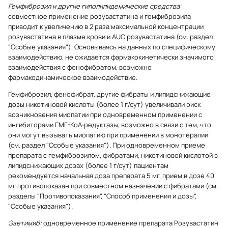
Гемфиброзил и другие гиполипидемические средства:
совместное применение розувастатина и гемфиброзила
приводит к увеличению в 2 раза максимальной концентрации
розувастатина в плазме крови и AUC розувастатина (см. раздел
"Особые указания"). Основываясь на данных по специфическому
взаимодействию, не ожидается фармакокинетически значимого
взаимодействия с фенофибратом, возможно
фармакодинамическое взаимодействие.
Гемфиброзил, фенофибрат, другие фибраты и липидснижающие
дозы никотиновой кислоты (более 1 г/сут) увеличивали риск
возникновения миопатии при одновременном применении с
ингибиторами ГМГ-КоА-редуктазы, возможно в связи с тем, что
они могут вызывать миопатию при применении в монотерапии
(см. раздел "Особые указания"). При одновременном приеме
препарата с гемфиброзилом, фибратами, никотиновой кислотой в
липидснижающих дозах (более 1 г/сут) пациентам
рекомендуется начальная доза препарата 5 мг, прием в дозе 40
мг противопоказан при совместном назначении с фибратами (см.
разделы "Противопоказания", "Способ применения и дозы",
"Особые указания").
Эзетимиб:
одновременное применение препарата Розувастатин