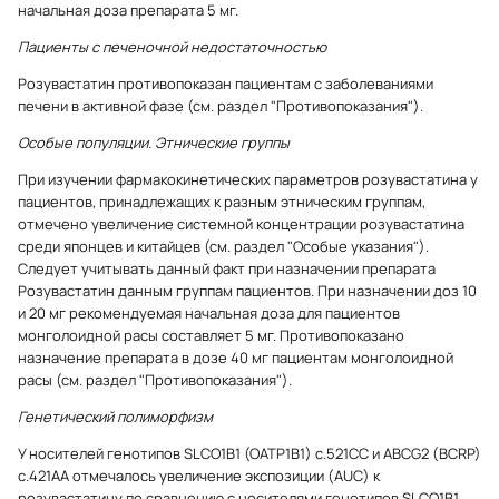
начальная доза препарата 5 мг.
Пациенты с печеночной недостаточностью
Розувастатин противопоказан пациентам с заболеваниями
печени в активной фазе (см. раздел "Противопоказания").
Особые популяции. Этнические группы
При изучении фармакокинетических параметров розувастатина у
пациентов, принадлежащих к разным этническим группам,
отмечено увеличение системной концентрации розувастатина
среди японцев и китайцев (см. раздел "Особые указания").
Следует учитывать данный факт при назначении препарата
Розувастатин данным группам пациентов. При назначении доз 10
и 20 мг рекомендуемая начальная доза для пациентов
монголоидной расы составляет 5 мг. Противопоказано
назначение препарата в дозе 40 мг пациентам монголоидной
расы (см. раздел "Противопоказания").
Генетический полиморфизм
У носителей генотипов SLCO1B1 (OATP1B1) c.521CC и ABCG2 (BCRP)
с.421АА отмечалось увеличение экспозиции (AUC) к
розувастатину по сравнению с носителями генотипов SLCO1B1