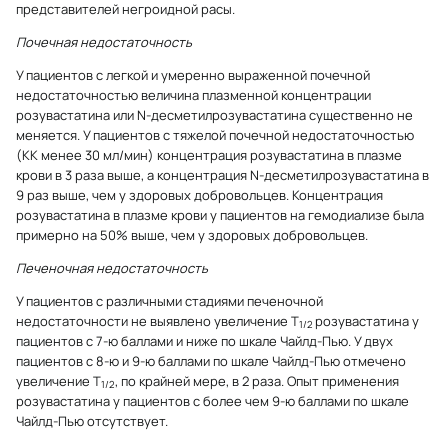
представителей негроидной расы.
Почечная недостаточность
У пациентов с легкой и умеренно выраженной почечной
недостаточностью величина плазменной концентрации
розувастатина или N-десметилрозувастатина существенно не
меняется. У пациентов с тяжелой почечной недостаточностью
(КК менее 30 мл/мин) концентрация розувастатина в плазме
крови в 3 раза выше, а концентрация N-десметилрозувастатина в
9 раз выше, чем у здоровых добровольцев. Концентрация
розувастатина в плазме крови у пациентов на гемодиализе была
примерно на 50% выше, чем у здоровых добровольцев.
Печеночная недостаточность
У пациентов с различными стадиями печеночной
недостаточности не выявлено увеличение Т
розувастатина у
1/2
пациентов с 7-ю баллами и ниже по шкале Чайлд-Пью. У двух
пациентов с 8-ю и 9-ю баллами по шкале Чайлд-Пью отмечено
увеличение Т
, по крайней мере, в 2 раза. Опыт применения
1/2
розувастатина у пациентов с более чем 9-ю баллами по шкале
Чайлд-Пью отсутствует.