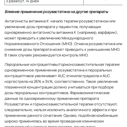
3 раза/сут, 14 дней
Влияние применения розувастатина на другие препараты
Антагонисты витамина К:
начало терапии розувастатином или
увеличение дозы препарата у пациентов, получающих
одновременно антагонисты витамина К (например, варфарин),
может приводить к увеличению Международного
Нормализованного Отношения (МНО). Отмена розувастатина или
снижение дозы препарата может приводить к уменьшению МНО.
В таких случаях рекомендуется контроль МНО.
Пероральные контрацептивы/гормонозаместительная терапия:
одновременное применение розувастатина и пероральных
контрацептивов увеличивает AUC этинилэстрадиола и AUC
норгестрела на 26% и 34%, соответственно. Такое увеличение
плазменной концентрации должно учитываться при подборе
дозы пероральных контрацептивов. Фармакокинетические
данные по одновременному применению препарата
Розувастатин и гормонозаместительной терапии отсутствуют,
следовательно, нельзя исключить аналогичного эффекта и при
применении данного сочетания. Однако, подобная комбинация
широко применялась во время проведения клинических
исследований и хорошо переносилась пациентами.