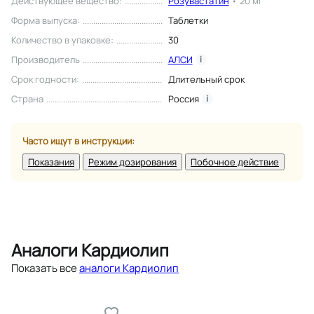
Действующее вещество
:
Розувастатин
•
20 мг
Форма выпуска
:
Таблетки
Количество в упаковке
:
30
Производитель
АЛСИ
i
Срок годности
:
Длительный срок
Страна
Россия
i
Часто ищут в инструкции:
Показания
Режим дозирования
Побочное действие
Аналоги Кардиолип
Показать все
аналоги Кардиолип