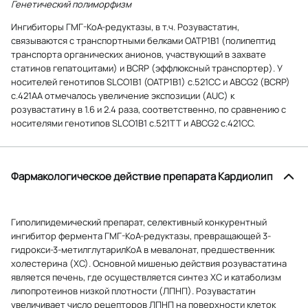
Генетический полиморфизм
Ингибиторы ГМГ-КоА-редуктазы, в т.ч. Розувастатин,
связываются с транспортными белками ОАТР1В1 (полипептид
транспорта органических анионов, участвующий в захвате
статинов гепатоцитами) и BCRP (эффлюксный транспортер). У
носителей генотипов SLCO1B1 (OATP1B1) c.521CC и ABCG2 (BCRP)
c.421AA отмечалось увеличение экспозиции (AUC) к
розувастатину в 1.6 и 2.4 раза, соответственно, по сравнению с
носителями генотипов SLCO1B1 c.521TT и ABCG2 c.421CC.
Фармакологическое действие препарата Кардиолип
Гиполипидемический препарат, селективный конкурентный
ингибитор фермента ГМГ-КоА-редуктазы, превращающей 3-
гидрокси-3-метилглутарилКоА в мевалонат, предшественник
холестерина (ХС). Основной мишенью действия розувастатина
является печень, где осуществляется синтез ХС и катаболизм
липопротеинов низкой плотности (ЛПНП). Розувастатин
увеличивает число рецепторов ЛПНП на поверхности клеток