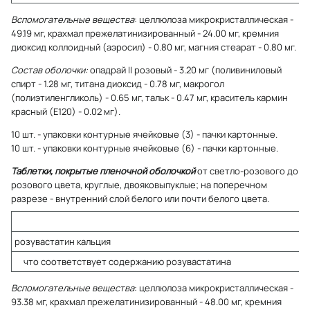
Вспомогательные вещества
: целлюлоза микрокристаллическая -
49.19 мг, крахмал прежелатинизированный - 24.00 мг, кремния
диоксид коллоидный (аэросил) - 0.80 мг, магния стеарат - 0.80 мг.
Состав оболочки:
опадрай II розовый - 3.20 мг (поливиниловый
спирт - 1.28 мг, титана диоксид - 0.78 мг, макрогол
(полиэтиленгликоль) - 0.65 мг, тальк - 0.47 мг, краситель кармин
красный (E120) - 0.02 мг).
10 шт. - упаковки контурные ячейковые (3) - пачки картонные.
10 шт. - упаковки контурные ячейковые (6) - пачки картонные.
Таблетки, покрытые пленочной оболочкой
от светло-розового до
розового цвета, круглые, двояковыпуклые; на поперечном
разрезе - внутренний слой белого или почти белого цвета.
розувастатин кальция
что соответствует содержанию розувастатина
Вспомогательные вещества
: целлюлоза микрокристаллическая -
93.38 мг, крахмал прежелатинизированный - 48.00 мг, кремния