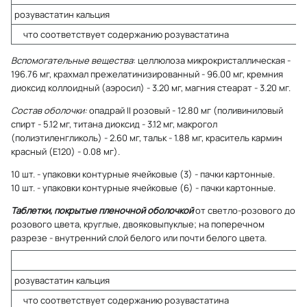
розувастатин кальция
что соответствует содержанию розувастатина
Вспомогательные вещества
: целлюлоза микрокристаллическая -
196.76 мг, крахмал прежелатинизированный - 96.00 мг, кремния
диоксид коллоидный (аэросил) - 3.20 мг, магния стеарат - 3.20 мг.
Состав оболочки:
опадрай II розовый - 12.80 мг (поливиниловый
спирт - 5.12 мг, титана диоксид - 3.12 мг, макрогол
(полиэтиленгликоль) - 2.60 мг, тальк - 1.88 мг, краситель кармин
красный (E120) - 0.08 мг).
10 шт. - упаковки контурные ячейковые (3) - пачки картонные.
10 шт. - упаковки контурные ячейковые (6) - пачки картонные.
Таблетки, покрытые пленочной оболочкой
от светло-розового до
розового цвета, круглые, двояковыпуклые; на поперечном
разрезе - внутренний слой белого или почти белого цвета.
розувастатин кальция
что соответствует содержанию розувастатина