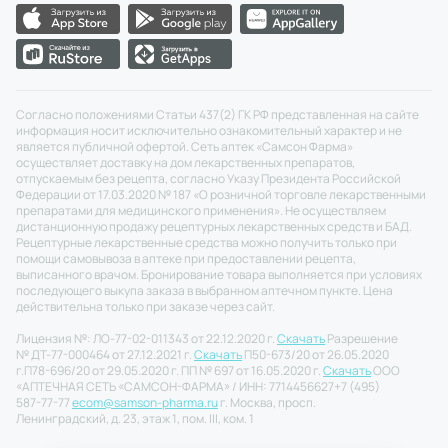
Согласно положениями Статьи 437(2) ГК РФ представленная на сайте
информация носит исключительно ознакомительный характер и не
является публичной офертой. Сеть аптек «Самсон Фарма»
осуществляет доставку на дом лекарственных препаратов,
отпускаемым без рецепта, согласно Указу Президента Российской
Федерации от 17.03.2020 № 187 «О розничной торговле лекарственными
препаратами для медицинского применения». Не осуществляем
дистанционную продажу рецептурных лекарственных средств и БАД.
Рецептурные лекарственные средства можно получить только при
помощи самовывоза в аптеке при предоставлении рецепта,
выписанного врачом. Бронирование товара выполняется при условиях
последующего выкупа заказа в выбранном аптечном пункте. Цена
действительна только при заказе через сайт.
Лицензия №: ЛО-77-02-011343 от 22.12.2020 г.
Скачать
Разрешение
№ ДТ-77-000464 от 27.12.2021 г.
Скачать
П50-673/20 от 26.05.2020
г.
П78-696/20 от 29.05.2020 г. ПП № 697 от 16.05.2020 г.
Скачать
ООО
«АПТЕЧНАЯ СЕТЬ «САМСОН-ФАРМА» / ИНН: 7714456627
+7 (495)
587-77-77
ecom@samson-pharma.ru
г. Москва, просп.
Ленинградский, д. 23, этаж 1, пом. III, ком. 1