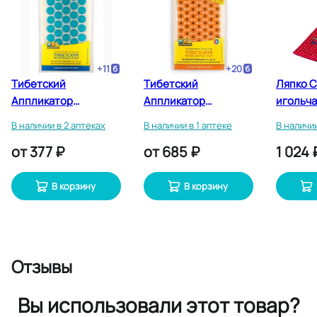
+
11
+
20
Тибетский
Тибетский
Ляпко 
Аппликатор
Аппликатор
игольч
массажер
массажер
Апплик
В наличии в 2 аптеках
В наличии в 1 аптеке
В наличии
медицинский
медицинский
шаг игл
от
377 ₽
от
685 ₽
1 024 
магнитный для
магнитный для
интенсивного
интенсивного
воздействия Синий
воздействия Желтый
В корзину
В корзину
12 см х 22 см
17 см х 28 см
Отзывы
Вы использовали этот товар?