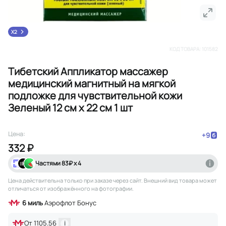
X2
КОД ТОВАРА:
101582
Тибетский Аппликатор массажер
медицинский магнитный на мягкой
подложке для чувствительной кожи
Зеленый 12 см х 22 см 1 шт
Цена:
+
9
332 ₽
Частями
83
₽ х 4
Цена действительна только при заказе через сайт
. Внешний вид товара может
отличаться от изображённого на фотографии.
6
миль
Аэрофлот Бонус
От
1105.56
i