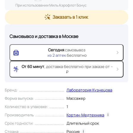
При использовании Миль Аэрофлот Бонус
Заказать в 1 клик
Самовывоз и доставка
в Москве
Сегодня
самовывоз
из
2
аптек
бесплатно
От 60 минут
, доставка
бесплатно при заказе от --
₽
Бренд
:
Лаборатория Кузнецова
Форма выпуска
:
Массажер
Количество в упаковке
:
1
Производитель
Кортин-Медтехника
i
Срок годности
:
Длительный срок
Страна
Россия
i