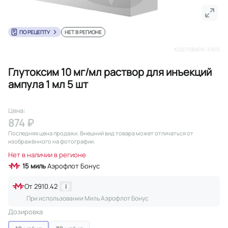
ПО РЕЦЕПТУ
НЕТ В РЕГИОНЕ
КОД ТОВАРА:
31615
Глутоксим 10 мг/мл раствор для инъекций
ампула 1 мл 5 шт
Цена:
874 ₽
Последняя цена продажи
. Внешний вид товара может отличаться от
изображённого на фотографии.
Нет в наличии в регионе
15
миль
Аэрофлот Бонус
От
2910.42
i
При использовании Миль Аэрофлот Бонус
Дозировка