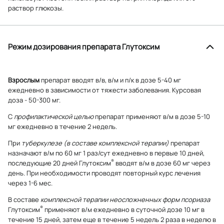
раствор глюкозы.
Режим дозирования препарата Глутоксим
Взрослым
препарат вводят в/в, в/м и п/к в дозе 5-40 мг
ежедневно в зависимости от тяжести заболевания. Курсовая
доза - 50-300 мг.
С
профилактической целью
препарат применяют в/м в дозе 5-10
мг ежедневно в течение 2 недель.
При
туберкулезе (в составе комплексной терапии)
препарат
назначают в/м по 60 мг 1 раз/сут ежедневно в первые 10 дней,
®
последующие 20 дней Глутоксим
вводят в/м в дозе 60 мг через
день. При необходимости проводят повторный курс лечения
через 1-6 мес.
В составе
комплексной терапии неосложненных форм псориаза
®
Глутоксим
применяют в/м ежедневно в суточной дозе 10 мг в
течение 15 дней, затем еще в течение 5 недель 2 раза в неделю в