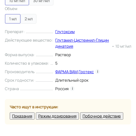
10 мг/мл
30 мг/мл
Объем
1 мл
2 мл
Препарат
:
Глутоксим
Действующее вещество
:
Глутамил-Цистеинил-Глицин
динатрия
•
10 мг/мл
Форма выпуска
:
Раствор
Количество в упаковке
:
5
Производитель
ФАРМА ВАМ
,
Гротекс
i
Срок годности
:
Длительный срок
Страна
Россия
i
Часто ищут в инструкции:
Показания
Режим дозирования
Побочное действие