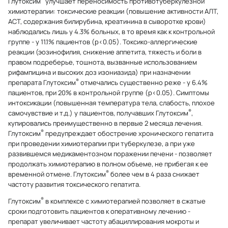
Глутоксим
улучшает переносимость противотуберкулезной
химиотерапии: токсические реакции (повышение активности АЛТ,
ACT, содержания билирубина, креатинина в сыворотке крови)
наблюдались лишь у 4.3% больных, в то время как к контрольной
группе - у 11.1% пациентов (р<0.05). Токсико-аллергические
реакции (эозинофилия, снижение аппетита, тяжесть и боли в
правом подреберье, тошнота, вызванные использованием
рифампицина и высоких доз изониазида) при назначении
®
препарата Глутоксим
отмечались существенно реже - у 6.4%
пациентов, при 20% в контрольной группе (р<0.05). Симптомы
интоксикации (повышенная температура тела, слабость, плохое
®
самочувствие и т.д.) у пациентов, получавших Глутоксим
,
купировались преимущественно в первые 2 месяца лечения.
®
Глутоксим
предупреждает обострение хронического гепатита
при проведении химиотерапии при туберкулезе, а при уже
развившемся медикаментозном поражении печени - позволяет
продолжать химиотерапию в полном объеме, не прибегая к ее
®
временной отмене. Глутоксим
более чем в 4 раза снижает
частоту развития токсического гепатита.
®
Глутоксим
в комплексе с химиотерапией позволяет в сжатые
сроки подготовить пациентов к оперативному лечению -
препарат увеличивает частоту абациллирования мокроты и