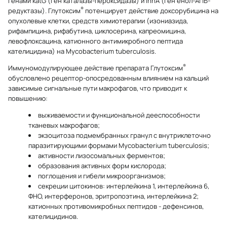
генами katG (ген каталазы-пероксидазы) и inhA (ген енол-АПБ-
®
редуктазы). Глутоксим
потенцирует действие доксорубицина на
опухолевые клетки, средств химиотерапии (изониазида,
рифампицина, рифабутина, циклосерина, капреомицина,
левофлоксацина, катионного антимикробного пептида
кателицидина) на Mycobacterium tuberculosis.
®
Иммуномодулирующее действие препарата Глутоксим
обусловлено рецептор-опосредованным влиянием на кальций
зависимые сигнальные пути макрофагов, что приводит к
повышению:
выживаемости и функциональной дееспособности
тканевых макрофагов;
экзоцитоза подмембранных гранул с внутриклеточно
паразитирующими формами Mycobacterium tuberculosis;
активности лизосомальных ферментов;
образования активных форм кислорода;
поглощения и гибели микроорганизмов;
секреции цитокинов: интерлейкина 1, интерлейкина 6,
ФНО, интерферонов, эритропоэтина, интерлейкина 2;
катионных противомикробных пептидов - дефенсинов,
кателицидинов.