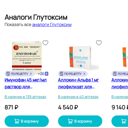
Аналоги Глутоксим
Показать все
аналоги Глутоксим
+
26
ПО РЕЦЕПТУ
ПО РЕЦЕПТУ
ПО РЕЦ
Имунофан 45 мкг/мл
Аллокин-Альфа 1 мг
Аллокин
раствор для
лиофилизат для
лиофил
инъекций ампулы 1
инъекций 3 шт
инъекци
В наличии в 139 аптеках
В наличии в 40 аптеках
В наличи
мл 5 шт
871 ₽
4 540 ₽
9 140 
В корзину
В корзину