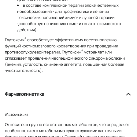
в составе комплексной терапии злокачественных
новообразований - для профилактики и лечения
токсических проявлений химио- и лучевой терапии
(способствует снижению гемо- и гепатотоксического
действия).
®
Глутоксим
способствует эффективному восстановлению
функций костномозгового кроветворения при проведении
®
противоопухолевой терапии. Глутоксим
устраняет или
сглаживает проявления неспецифического синдрома болезни
(анемия, усталость, снижение аппетита, повышенная болевая
чувствительность).
Фармакокинетика
Всасывание
Относится к группе естественных метаболитов, что определяет
особенности его метаболизма существующими клеточными
ферментативными системами. После в/м, в/в или п/к введения