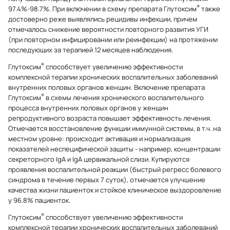
®
97.4%-98.7%. При включении в схему препарата Глутоксим
также
достоверно реже выявлялись рецидивы инфекции, причем
отмечалось снижение вероятности повторного развития УГИ
(при повторном инфицировании или реинфекции) на протяжении
последующих за терапией 12 месяцев наблюдения.
®
Глутоксим
способствует увеличению эффективности
комплексной терапии хронических воспалительных заболеваний
внутренних половых органов женщин. Включение препарата
®
Глутоксим
в схемы лечения хронического воспалительного
процесса внутренних половых органов у женщин
репродуктивного возраста повышает эффективность лечения.
Отмечается восстановление функции иммунной системы, в т.ч. на
местном уровне: происходит активация и нормализация
показателей неспецифической защиты - например, концентрации
секреторного IgA и IgA цервикальной слизи. Купируются
проявления воспалительной реакции (быстрый регресс болевого
синдрома в течение первых 7 суток), отмечается улучшение
качества жизни пациенток и стойкое клиническое выздоровление
у 96.8% пациенток.
®
Глутоксим
способствует увеличению эффективности
комплексной терапии хронических воспалительных заболеваний