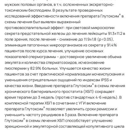
мужских половых органов, в т.ч. осложненных экскреторно-
токсическим бесплодием. В результате проведенных
®
исследований эффективности включения препарата Глутоксим
в
схемы лечения был выявлен выраженный
противовоспалительный эффект: при световой микроскопии
секрета предстательной железы до лечения лейкоциты 91.3±11.2 в
поле зрения, после лечения – снижение до 11.9±1.8 (р<0.05),
элиминация патогенных микроорганизмов из секрета у 91.4%
пациентов после курса лечения, улучшение основных
показателей спермограммы – достоверное увеличение объема
эякулята и количества сперматозоидов, исчезновение
пиоспермии у 82.9% больных. Улучшается качество жизни
пациентов за счет практической нормализации мочеиспускания и
уменьшения отрицательных ощущений по индексам IPSS и
®
качества жизни. Введение препарата Глутоксим
в схемы лечения
хронического бактериального простатита (ХБП) сокращает
время терапии до 3 недель (против стандартных 4-6 недель). В
комплексной терапии ХБП в сочетании с УГИ включение
®
препарата Глутоксим
позволяет увеличить сроки ремиссии и
уменьшить частоту рецидивов в 3 раза. Включение препарата
®
Глутоксим
в схемы лечения ХБП способствует улучшению
эрекционной и эякуляторной составляющей копулятивного цикла