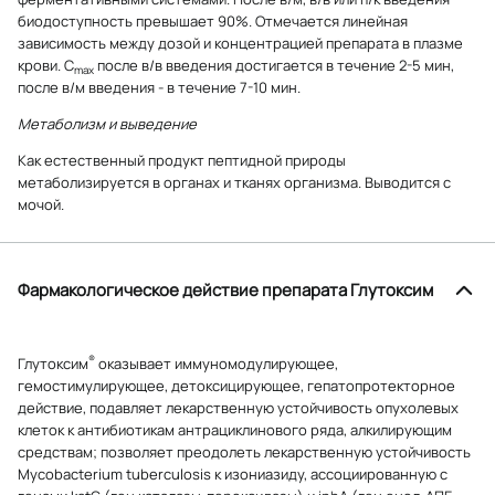
биодоступность превышает 90%. Отмечается линейная
зависимость между дозой и концентрацией препарата в плазме
крови. C
после в/в введения достигается в течение 2-5 мин,
max
после в/м введения - в течение 7-10 мин.
Метаболизм и выведение
Как естественный продукт пептидной природы
метаболизируется в органах и тканях организма. Выводится с
мочой.
Фармакологическое действие препарата Глутоксим
®
Глутоксим
оказывает иммуномодулирующее,
гемостимулирующее, детоксицирующее, гепатопротекторное
действие, подавляет лекарственную устойчивость опухолевых
клеток к антибиотикам антрациклинового ряда, алкилирующим
средствам; позволяет преодолеть лекарственную устойчивость
Mycobacterium tuberculosis к изониазиду, ассоциированную с