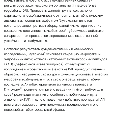
представитель нового класса лекарственных средств -
регуляторов защитных систем организма (innate defense
regulators, IDR). Препараты данной группы, согласно их
фармакологической активности, относятся к антибиотическим
адъювантам: основным эффектом Глутоксима является
потенцирование противотуберкулезной химиотерапии, в т.ч.
повышение доступности микобактерий туберкулеза действию
лекарственных препаратов и преодоление лекарственной
устойчивости возбудителя.
Согласно результатам фундаментальных и клинических
®
исследований, Глутоксим
усиливает секрецию макрофагами
эндогенных антибиотиков - катионных антимикробных пептидов
(КАП) (дефенсинов и кателицидинов), стимулирует их
поглощение микобактериями. Действие КАП приводит, главным
образом, к нарушению структуры и функций цитоплазматической
мембраны возбудителя, что, в свою очередь, ведет к гибели
последнего. Антибактериальная активность препарата
®
Глутоксим
проявляется при его введении in vivo, требует для
своей реализации наличия способного к мобилизации пула
эндогенных КАП, т. е. по отношению к действию препарата КАП
выступают эффекторными молекулами, предопределяя его
непрямой антибактериальный эффект.