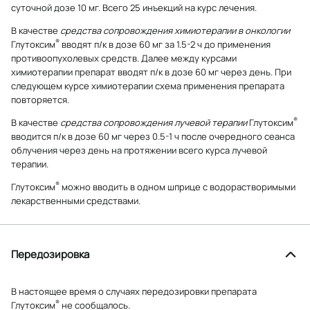
суточной дозе 10 мг. Всего 25 инъекций на курс лечения.
В качестве
средства сопровождения химиотерапии в онкологии
®
Глутоксим
вводят п/к в дозе 60 мг за 1.5-2 ч до применения
противоопухолевых средств. Далее между курсами
химиотерапии препарат вводят п/к в дозе 60 мг через день. При
следующем курсе химиотерапии схема применения препарата
повторяется.
®
В качестве
средства сопровождения лучевой терапии
Глутоксим
вводится п/к в дозе 60 мг через 0.5-1 ч после очередного сеанса
облучения через день на протяжении всего курса лучевой
терапии.
®
Глутоксим
можно вводить в одном шприце с водорастворимыми
лекарственными средствами.
Передозировка
В настоящее время о случаях передозировки препарата
®
Глутоксим
не сообщалось.