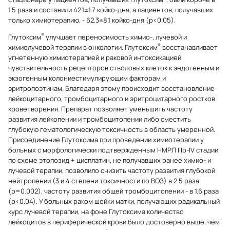
1.5 раза и составили 42.1±1.7 койко-дня, а пациентов, получавших
только химиотерапию, - 62.3±8.1 койко-дня (р<0.05).
®
Глутоксим
улучшает переносимость химио-, лучевой и
®
химиолучевой терапии в онкологии. Глутоксим
восстанавливает
угнетенную химиотерапией и раковой интоксикацией
чувствительность рецепторов стволовых клеток к эндогенным и
экзогенным колониестимулирующим факторам и
эритропоэтинам. Благодаря этому происходит восстановление
лейкоцитарного, тромбоцитарного и эритроцитарного ростков
кроветворения. Препарат позволяет уменьшить частоту
развития лейкопении и тромбоцитопении либо сместить
глубокую гематологическую токсичность в область умеренной.
Присоединение Глутоксима при проведении химиотерапии у
больных с морфологически подтвержденным НМРЛ IIIb-IV стадии
по схеме этопозид + цисплатин, не получавших ранее химио- и
лучевой терапии, позволило снизить частоту развития глубокой
нейтропении (3 и 4 степени токсичности по ВОЗ) в 2.5 раза
(р=0.002), частоту развития общей тромбоцитопении - в 1.6 раза
(р<0.04). У больных раком шейки матки, получающих радикальный
курс лучевой терапии, на фоне Глутоксима количество
лейкоцитов в периферической крови было достоверно выше, чем