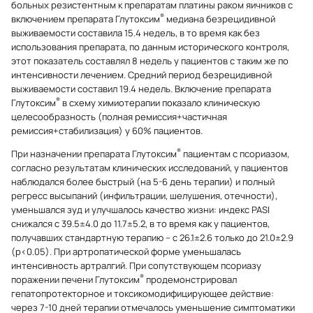
больных резистентным к препаратам платины раком яичников с
®
включением препарата Глутоксим
медиана безрецидивной
выживаемости составила 15.4 недель, в то время как без
использования препарата, по данным исторического контроля,
этот показатель составлял 8 недель у пациентов с таким же по
интенсивности лечением. Средний период безрецидивной
выживаемости составил 19.4 недель. Включение препарата
®
Глутоксим
в схему химиотерапии показало клиническую
целесообразность (полная ремиссия+частичная
ремиссия+стабилизация) у 60% пациентов.
®
При назначении препарата Глутоксим
пациентам с псориазом,
согласно результатам клинических исследований, у пациентов
наблюдался более быстрый (на 5-6 день терапии) и полный
регресс высыпаний (инфильтрации, шелушения, отечности),
уменьшался зуд и улучшалось качество жизни: индекс PASI
снижался с 39.5±4.0 до 11.7±5.2, в то время как у пациентов,
получавших стандартную терапию – с 26.1±2.6 только до 21.0±2.9
(р<0.05). При артропатической форме уменьшалась
интенсивность артралгий. При сопутствующем псориазу
®
поражении печени Глутоксим
продемонстрировал
гепатопротекторное и токсикомодифицирующее действие:
через 7-10 дней терапии отмечалось уменьшение симптоматики