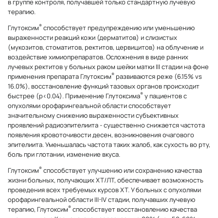
в группе контроля, получавшей только стандартную лучевую
терапию.
®
Глутоксим
способствует предупреждению или уменьшению
выраженности реакций кожи (дерматитов) и слизистых
(мукозитов, стоматитов, ректитов, цервицитов) на облучение и
воздействие химиопрепаратов. Осложнения в виде ранних
лучевых ректитов у больных раком шейки матки III стадии на фоне
®
применения препарата Глутоксим
развиваются реже (6.15% vs
16.0%), восстановление функций тазовых органов происходит
®
быстрее (р<0.04). Применение Глутоксима
у пациентов с
опухолями орофарингеальной области способствует
значительному снижению выраженности субъективных
проявлений радиоэпителиита - существенно снижается частота
появления кровоточивости десен, возникновения очагового
эпителиита. Уменьшалась частота таких жалоб, как сухость во рту,
боль при глотании, изменение вкуса.
®
Глутоксим
способствует улучшению или сохранению качества
жизни больных, получающих ХТ/ЛТ, обеспечивает возможность
проведения всех требуемых курсов ХТ. У больных с опухолями
орофарингеальной области III-IV стадии, получавших лучевую
®
терапию, Глутоксим
способствует восстановлению качества