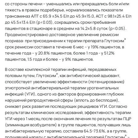
со стороны печени – уменьшались или прекращались боли и/или
тяжесть в правом подреберье, нормализовались показатели
трансаминаз АЛТ с 65.9 ±34.5 Е/л до 45.9±15.0, АСТ с 98.1±25.4 Е/л
до 45.5±13.4 Е/л (р<0.03), сокращались сроки пребывания
пациентов в стационаре в среднем на 14.2±5.8 суток (р<0.05).
Продемонстрировано достоверное увеличение ремиссии
®
псориаза: при присоединении к терапии препарата Глутоксим
срок ремиссии составил в течение 6 мес – у 19% пациентов, в
течение года – у 20.8% пациентов, более 1 года - у 51.2%
пациентов, 1.5 года и более – у 9% пациентов.
В составе комплексной терапии инфекций, передаваемых
®
половым путем, Глутоксим
, как антибиотический адъювант,
способствует увеличению эффективности (потенцированию)
этиотропной антибактериальной терапии урогенитальных
инфекций (УГИ), одного из факторов формирования глубоких
нарушений репродуктивной сферы (вплоть до бесплодия),
снижает риск развития последующих рецидивов УГИ. Согласно
результатам клинических исследований, эффективность терапии
УГИ через 1 месяц после окончания лечения по результатам ПЦР
(элиминация возбудителя) в группе пациентов, получавших лишь
антибактериальную терапию, составила 64.5-73.6%, а в группе,
®
получавшей наряду с антибактериальной терапией Глутоксим
–