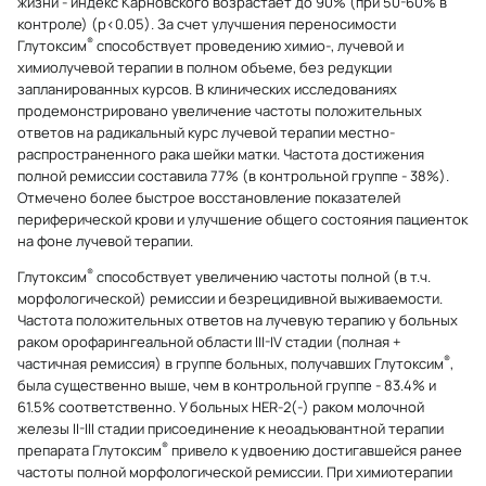
жизни - индекс Карновского возрастает до 90% (при 50-60% в
контроле) (р<0.05). За счет улучшения переносимости
®
Глутоксим
способствует проведению химио-, лучевой и
химиолучевой терапии в полном объеме, без редукции
запланированных курсов. В клинических исследованиях
продемонстрировано увеличение частоты положительных
ответов на радикальный курс лучевой терапии местно-
распространенного рака шейки матки. Частота достижения
полной ремиссии составила 77% (в контрольной группе - 38%).
Отмечено более быстрое восстановление показателей
периферической крови и улучшение общего состояния пациенток
на фоне лучевой терапии.
®
Глутоксим
способствует увеличению частоты полной (в т.ч.
морфологической) ремиссии и безрецидивной выживаемости.
Частота положительных ответов на лучевую терапию у больных
раком орофарингеальной области III-IV стадии (полная +
®
частичная ремиссия) в группе больных, получавших Глутоксим
,
была существенно выше, чем в контрольной группе - 83.4% и
61.5% соответственно. У больных HER-2(-) раком молочной
железы II-III стадии присоединение к неоадъювантной терапии
®
препарата Глутоксим
привело к удвоению достигавшейся ранее
частоты полной морфологической ремиссии. При химиотерапии