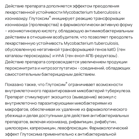
Действие препарата дополняется эффектом преодоления
лекарственной устойчивости Mycobacterium tuberculosis к
®
изониазиду. Глутоксим
инициирует реакцию трансформации
изониазида (пролекарства) в фармакологически активную форму
– изоникотиновую кислоту, обладающую антимикобактериальным
действием в отношении возбудителя, что позволяет преодолеть
лекарственную устойчивость Mycobacterium tuberculosis,
обусловленную негативной трансформацией генов katG (ген
каталазы-пероксидазы) и inhA (ген енол-АПБ-редуктазы).
Действие препарата сопровождается увеличением продукции
пероксинитрита и нитрозоглутатион - соединений, обладающих
самостоятельным бактерицидным действием.
®
Показано также, что Глутоксим
ограничивает возможности
внутриклеточного паразитирования микобактерий туберкулеза.
Препарат стимулирует экзоцитоз (выведение) везикул с
внутриклеточно паразитирующими микобактериями из
макрофагов, обеспечивая их удаление из фармакологического
убежища и делая доступными для действия антибактериальных
препаратов, включая изониазид, рифампицин, рифабутин,
циклосерин, капреомицин, левофлоксацин. Фармакологический
эффект Глутоксима применительно к антибактериальной