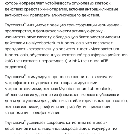
который определяет устойчивость опухолевых клеток к
действию средств химиотерапии, включая антрациклиновые
антибиотики, препараты алкилирующего действия.
®
Глутоксим
инициирует реакцию трансформации изониазида -
пролекарство, в фармакологически активную форму -
изоникотиновую кислоту, обладающую бактериостатическим
действием на Mycobacterium tuberculosis, что позволяет
преодолеть лекарственную резистентность Mycobacterium
tuberculosis, обусловленную негативной трансформацией генов
katG (ген каталазы-пероксидазы) и inhA (ген енол-АПБ-
редуктазы).
®
Глутоксим
стимулирует процессы экзоцитоза везикул из
макрофагов с внутриклеточно паразитирующими
микроорганизмами, включая Mycobacterium tuberculosis,
обеспечивая их удаление из фармакологического убежища и
делая доступными для действия антибактериальных препаратов,
включая изониазид, рифампицин, рифабутин, циклосерин,
капреомицин, левофлоксацин.
®
Глутоксим
усиливает секрецию катионных пептидов -
дефенсинов и кателицидинов макрофагами, стимулирует их