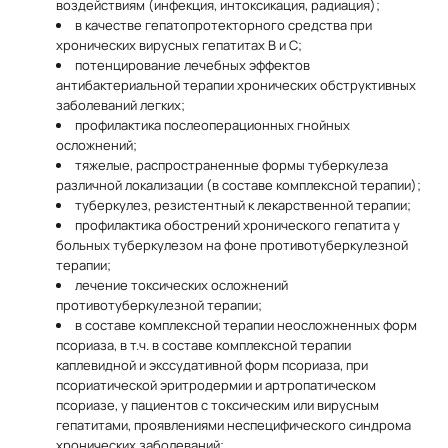
воздействиям (инфекция, интоксикация, радиация);
в качестве гепатопротекторного средства при
хронических вирусных гепатитах В и С;
потенцирование лечебных эффектов
антибактериальной терапии хронических обструктивных
заболеваний легких;
профилактика послеоперационных гнойных
осложнений;
тяжелые, распространенные формы туберкулеза
различной локализации (в составе комплексной терапии);
туберкулез, резистентный к лекарственной терапии;
профилактика обострений хронического гепатита у
больных туберкулезом на фоне противотуберкулезной
терапии;
лечение токсических осложнений
противотуберкулезной терапии;
в составе комплексной терапии неосложненных форм
псориаза, в т.ч. в составе комплексной терапии
каплевидной и экссудативной форм псориаза, при
псориатической эритродермии и артропатическом
псориазе, у пациентов с токсическим или вирусным
гепатитами, проявлениями неспецифического синдрома
хронических заболеваний;