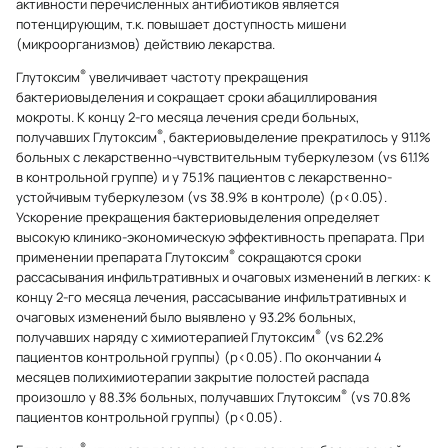
активности перечисленных антибиотиков является
потенцирующим, т.к. повышает доступность мишени
(микроорганизмов) действию лекарства.
®
Глутоксим
увеличивает частоту прекращения
бактериовыделения и сокращает сроки абациллирования
мокроты. К концу 2-го месяца лечения среди больных,
®
получавших Глутоксим
, бактериовыделение прекратилось у 91.1%
больных с лекарственно-чувствительным туберкулезом (vs 61.1%
в контрольной группе) и у 75.1% пациентов с лекарственно-
устойчивым туберкулезом (vs 38.9% в контроле) (р<0.05).
Ускорение прекращения бактериовыделения определяет
высокую клинико-экономическую эффективность препарата. При
®
применении препарата Глутоксим
сокращаются сроки
рассасывания инфильтративных и очаговых изменений в легких: к
концу 2-го месяца лечения, рассасывание инфильтративных и
очаговых изменений было выявлено у 93.2% больных,
®
получавших наряду с химиотерапией Глутоксим
(vs 62.2%
пациентов контрольной группы) (р<0.05). По окончании 4
месяцев полихимиотерапии закрытие полостей распада
®
произошло у 88.3% больных, получавших Глутоксим
(vs 70.8%
пациентов контрольной группы) (р<0.05).
®