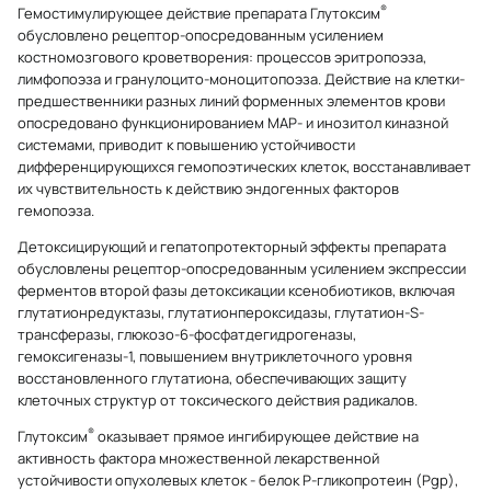
®
Гемостимулирующее действие препарата Глутоксим
обусловлено рецептор-опосредованным усилением
костномозгового кроветворения: процессов эритропоэза,
лимфопоэза и гранулоцито-моноцитопоэза. Действие на клетки-
предшественники разных линий форменных элементов крови
опосредовано функционированием MAP- и инозитол киназной
системами, приводит к повышению устойчивости
дифференцирующихся гемопоэтических клеток, восстанавливает
их чувствительность к действию эндогенных факторов
гемопоэза.
Детоксицирующий и гепатопротекторный эффекты препарата
обусловлены рецептор-опосредованным усилением экспрессии
ферментов второй фазы детоксикации ксенобиотиков, включая
глутатионредуктазы, глутатионпероксидазы, глутатион-S-
трансферазы, глюкозо-6-фосфатдегидрогеназы,
гемоксигеназы-1, повышением внутриклеточного уровня
восстановленного глутатиона, обеспечивающих защиту
клеточных структур от токсического действия радикалов.
®
Глутоксим
оказывает прямое ингибирующее действие на
активность фактора множественной лекарственной
устойчивости опухолевых клеток - белок Р-гликопротеин (Pgp),