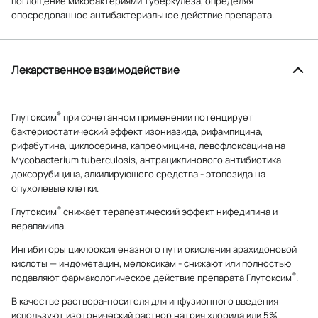
поглощение микобактериями туберкулеза, определяя
опосредованное антибактериальное действие препарата.
Лекарственное взаимодействие
®
Глутоксим
при сочетанном применении потенцирует
бактериостатический эффект изониазида, рифампицина,
рифабутина, циклосерина, капреомицина, левофлоксацина на
Mycobacterium tuberculosis, антрациклинового антибиотика
доксорубицина, алкилирующего средства - этопозида на
опухолевые клетки.
®
Глутоксим
снижает терапевтический эффект нифедипина и
верапамила.
Ингибиторы циклооксигеназного пути окисления арахидоновой
кислоты — индометацин, мелоксикам - снижают или полностью
®
подавляют фармакологическое действие препарата Глутоксим
.
В качестве раствора-носителя для инфузионного введения
используют изотонический раствор натрия хлорида или 5%