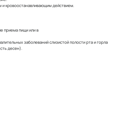
м и кровоостанавливающим действием.
ле приема пищи или в
алительных заболеваний слизистой полости рта и горла
ость десен).