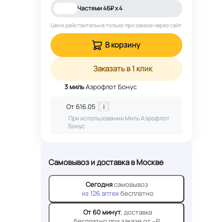
Частями
46
₽ х 4
Цена действительна только при заказе через сайт
В корзину
Заказать в 1 клик
3
миль
Аэрофлот Бонус
От
616.05
i
При использовании Миль Аэрофлот
Бонус
Самовывоз и доставка
в Москве
Сегодня
самовывоз
из
126
аптек
бесплатно
От 60 минут
, доставка
бесплатно при заказе от --₽