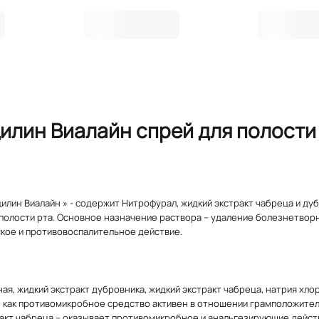
лин Виалайн спрей для полости 
илин Виалайн » - содержит Нитрофурал, жидкий экстракт чабреца и д
полости рта. Основное назначение раствора – удаление болезнетвор
кое и противовоспалительное действие.
ая, жидкий экстракт дубровника, жидкий экстракт чабреца, натрия хло
 как противомикробное средство активен в отношении грамположител
акт чабреца – оказывает противомикробное и анальгезирующие дейст