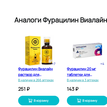
Аналоги Фурацилин Виалай
+
7
+
4
Фурацилин Виалайн
Фурацилин 20 мг
раствор для
таблетки для
полоскания полости
В наличии в 266 аптеках
приготовления
В наличии в 3 аптеках
рта 200 мл
раствора 10 шт
251 ₽
143 ₽
В корзину
В корзину