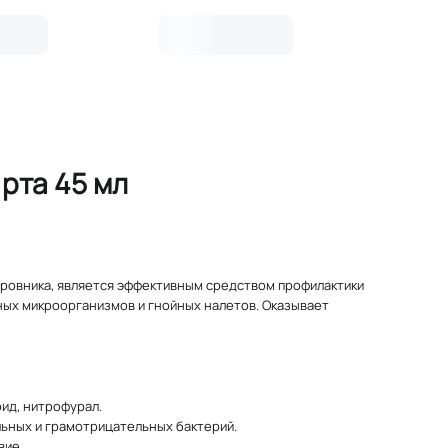
рта 45 мл
убровника, является эффективным средством профилактики
ных микроорганизмов и гнойных налетов. Оказывает
рид, нитрофурал.
ьных и грамотрицательных бактерий.
вие.