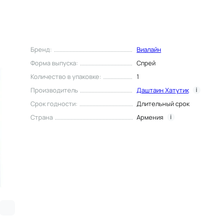
Бренд
:
Виалайн
Форма выпуска
:
Спрей
Количество в упаковке
:
1
Производитель
Даштаин Хатутик
i
Срок годности
:
Длительный срок
Страна
Армения
i