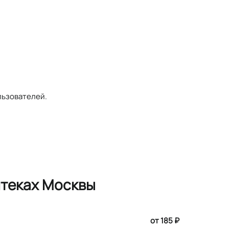
льзователей.
птеках Москвы
от 185 ₽