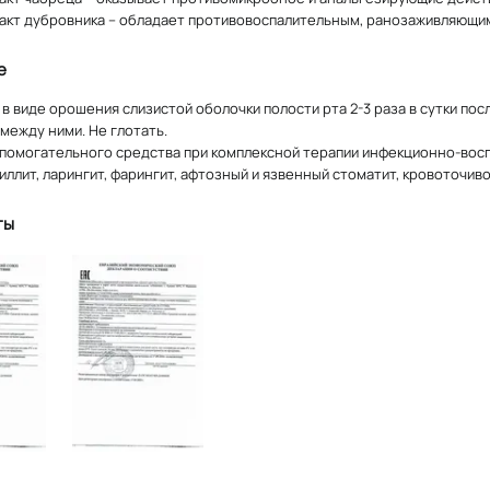
акт дубровника – обладает противовоспалительным, ранозаживляющи
е
в виде орошения слизистой оболочки полости рта 2-3 раза в сутки пос
между ними. Не глотать.
спомогательного средства при комплексной терапии инфекционно-восп
иллит, ларингит, фарингит, афтозный и язвенный стоматит, кровоточив
ты