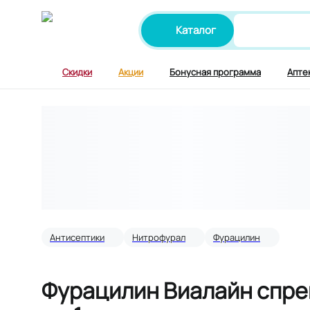
каталог
Поиск по
Скидки
Акции
Бонусная программа
Апте
Антисептики
Нитрофурал
Фурацилин
Фурацилин Виалайн спре