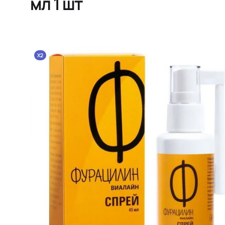
мл 1 шт
X2