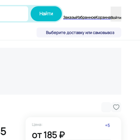
Найти
Заказы
Избранное
Корзина
Войти
Выберите доставку или самовывоз
Цена:
+
5
45
от
185 ₽