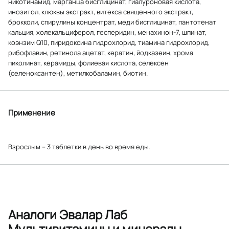
никотинамид, марганца бисглицинат, гиалуроновая кислота,
инозитол, клюквы экстракт, витекса священного экстракт,
брокколи, спирулины концентрат, меди бисглицинат, пантотенат
кальция, холекальциферол, гесперидин, менахинон-7, шпинат,
коэнзим Q10, пиридоксина гидрохлорид, тиамина гидрохлорид,
рибофлавин, ретинола ацетат, кератин, йодказеин, хрома
пиколинат, керамиды, фолиевая кислота, селексен
(селеноксантен), метилкобаламин, биотин.
Применение
Взрослым – 3 таблетки в день во время еды.
Аналоги Эвалар Лаб
Мультивитамины и минералы