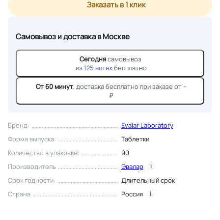
Заказать в 1 клик
Самовывоз и доставка
в Москве
Сегодня
самовывоз
из
125
аптек
бесплатно
От 60 минут
, доставка
бесплатно при заказе от --
₽
Бренд
:
Evalar Laboratory
Форма выпуска
:
Таблетки
Количество в упаковке
:
90
Производитель
Эвалар
i
Срок годности
:
Длительный срок
Страна
Россия
i