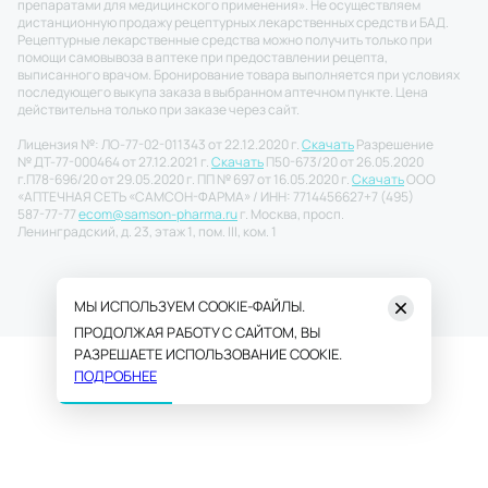
препаратами для медицинского применения». Не осуществляем
дистанционную продажу рецептурных лекарственных средств и БАД.
Рецептурные лекарственные средства можно получить только при
помощи самовывоза в аптеке при предоставлении рецепта,
выписанного врачом. Бронирование товара выполняется при условиях
последующего выкупа заказа в выбранном аптечном пункте. Цена
действительна только при заказе через сайт.
Лицензия №: ЛО-77-02-011343 от 22.12.2020 г.
Скачать
Разрешение
№ ДТ-77-000464 от 27.12.2021 г.
Скачать
П50-673/20 от 26.05.2020
г.
П78-696/20 от 29.05.2020 г. ПП № 697 от 16.05.2020 г.
Скачать
ООО
«АПТЕЧНАЯ СЕТЬ «САМСОН-ФАРМА» / ИНН: 7714456627
+7 (495)
587-77-77
ecom@samson-pharma.ru
г. Москва, просп.
Ленинградский, д. 23, этаж 1, пом. III, ком. 1
МЫ ИСПОЛЬЗУЕМ COOKIE-ФАЙЛЫ.
ПРОДОЛЖАЯ РАБОТУ С САЙТОМ, ВЫ
РАЗРЕШАЕТЕ ИСПОЛЬЗОВАНИЕ COOKIE.
ПОДРОБНЕЕ