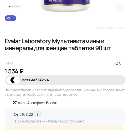
X2
КОД ТОВАРА:
366424
Evalar Laboratory Мультивитамины и
минералы для женщин таблетки 90 шт
Цена:
+
46
1 534 ₽
Частями
384
₽ х 4
Цена действительна только при заказе через сайт
. Внешний вид товара может
отличаться от изображённого на фотографии.
27
миль
Аэрофлот Бонус
От
5108.22
i
При использовании Миль Аэрофлот Бонус