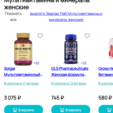
женские
Показать
аналоги Эвалар Лаб Мультивитамины и
все
минералы женские
+
92
+
22
Solgar
GLS Pharmaceuticals
Gross H
Мультивитаминный
Женская формула
Витами
и минеральный
мультивитамины
комплек
В наличии в 17 аптеках
В наличии в 13 аптеках
В наличи
комплекс для
капсулы 60 шт
женщин 
женщин таблетки 60
таблетк
3 075 ₽
745 ₽
580 ₽
шт
В корзину
В корзину