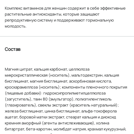
Комплекс витаминов для женщин содержит в себе эффективные
растительные антиоксиданты, которые защищают
репродуктивную систему и поддерживают гормональную
молодость.
Состав
Магния цитрат, кальция карбонат, целлюлоза
микрокристаллическая (носитель), мальтодекстрин, кальция
бисглицинат, магния бисглицинат, аскорбиновая кислота,
кроскарамеллоза (носитель); компоненты пленочного покрытия
(пищевые добавки): гидроксипропилметилцеллюлоза
(загуститель), твин 80 (эмульгатор), полиэтиленгликоль
(глазирователь), свеклы экстракт (краситель натуральный);
железа бисглицинат, цинка бисглицинат, альфа-токоферола
ацетат, боровой матки экстракт, стеарат кальция и диоксид
кремния аморфный (агенты антислеживающие), холина
битартрат, бета-каротин, молибдат натрия, крахмал кукурузный,