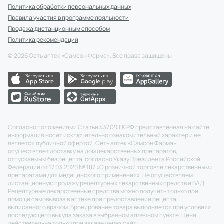
Политика обработки персональных данных
Правила участия в программе лояльности
Продажа дистанционным способом
Политика рекомендаций
©
2026
Сеть аптек «Самсон Фарма». Все права защищены
Согласно положениями Статьи 437(2) ГК РФ представленная на сайте
информация носит исключительно ознакомительный характер и не
является публичной офертой. Сеть аптек «Самсон Фарма»
осуществляет доставку на дом лекарственных препаратов,
отпускаемым без рецепта, согласно Указу Президента Российской
Федерации от 17.03.2020 № 187 «О розничной торговле лекарственными
препаратами для медицинского применения». Не осуществляем
дистанционную продажу рецептурных лекарственных средств и БАД.
Рецептурные лекарственные средства можно получить только при
помощи самовывоза в аптеке при предоставлении рецепта,
выписанного врачом. Бронирование товара выполняется при условиях
последующего выкупа заказа в выбранном аптечном пункте. Цена
действительна только при заказе через сайт.