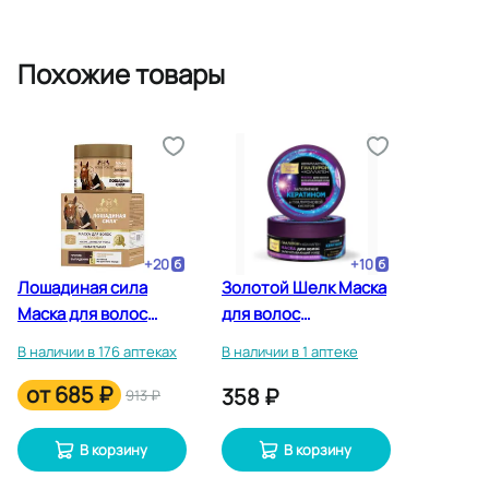
Похожие товары
+
20
+
10
Лошадиная сила
Золотой Шелк Маска
Маска для волос
для волос
питательная тающая
Гиалурон+Коллаген
В наличии в 176 аптеках
В наличии в 1 аптеке
250 мл
запечатывающий
от
685 ₽
уход 180 мл
358 ₽
913 ₽
В корзину
В корзину