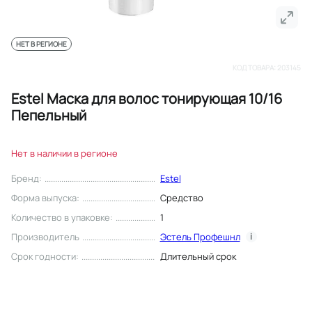
НЕТ В РЕГИОНЕ
КОД ТОВАРА:
203145
Estel Маска для волос тонирующая 10/16
Пепельный
Нет в наличии в регионе
Бренд
:
Estel
Форма выпуска
:
Средство
Количество в упаковке
:
1
Производитель
Эстель Профешнл
i
Срок годности
:
Длительный срок