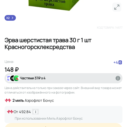
X2
КОД ТОВАРА:
14677
Эрва шерстистая трава 30 г 1 шт
Красногорсклексредства
Цена:
+
4
148 ₽
Частями
37
₽ х 4
Цена действительна только при заказе через сайт
. Внешний вид товара может
отличаться от изображённого на фотографии.
2
миль
Аэрофлот Бонус
От
492.84
i
При использовании Миль Аэрофлот Бонус