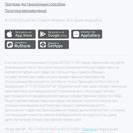
Продажа дистанционным способом
Политика рекомендаций
©
2026
Сеть аптек «Самсон Фарма». Все права защищены
Согласно положениями Статьи 437(2) ГК РФ представленная на сайте
информация носит исключительно ознакомительный характер и не
является публичной офертой. Сеть аптек «Самсон Фарма»
осуществляет доставку на дом лекарственных препаратов,
отпускаемым без рецепта, согласно Указу Президента Российской
Федерации от 17.03.2020 № 187 «О розничной торговле лекарственными
препаратами для медицинского применения». Не осуществляем
дистанционную продажу рецептурных лекарственных средств и БАД.
Рецептурные лекарственные средства можно получить только при
помощи самовывоза в аптеке при предоставлении рецепта,
выписанного врачом. Бронирование товара выполняется при условиях
последующего выкупа заказа в выбранном аптечном пункте. Цена
действительна только при заказе через сайт.
Лицензия №: ЛО-77-02-011343 от 22.12.2020 г.
Скачать
Разрешение