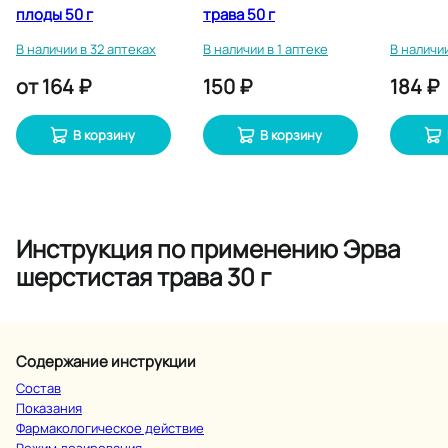
плоды 50 г
трава 50 г
В наличии в 32 аптеках
В наличии в 1 аптеке
В наличии
от
164 ₽
150 ₽
184 ₽
В корзину
В корзину
Инструкция по применению Эрва
шерстистая трава 30 г
Содержание инструкции
Состав
Показания
Фармакологическое действие
Режим дозирования