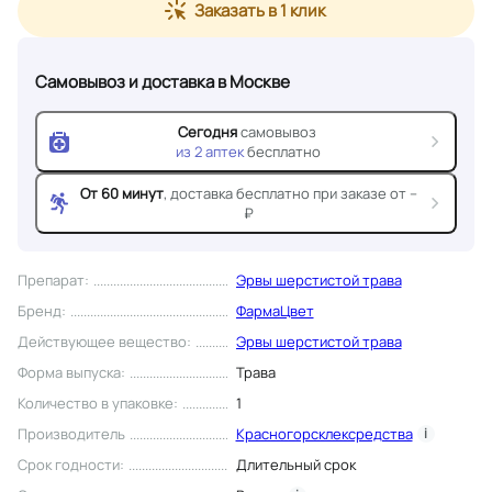
Заказать в 1 клик
Самовывоз и доставка
в Москве
Сегодня
самовывоз
из
2
аптек
бесплатно
От 60 минут
, доставка
бесплатно при заказе от --
₽
Препарат
:
Эрвы шерстистой трава
Бренд
:
ФармаЦвет
Действующее вещество
:
Эрвы шерстистой трава
Форма выпуска
:
Трава
Количество в упаковке
:
1
Производитель
Красногорсклексредства
i
Срок годности
:
Длительный срок