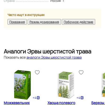
Страна
Россия
i
Часто ищут в инструкции:
Показания
Режим дозирования
Побочное действие
Аналоги Эрвы шерстистой трава
Показать все
аналоги Эрвы шерстистой трава
+
4
+
4
Можжевельник
Хвоща полевого
Березы 