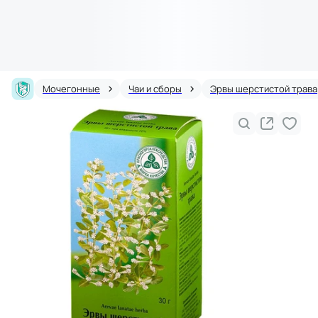
Мочегонные
Чаи и сборы
Эрвы шерстистой трава