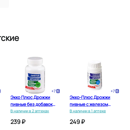
тские
+
7
+
7
Экко Плюс Дрожжи
Экко-Плюс Дрожжи
пивные без добавок
пивные с железом
таблетки 100 шт
В наличии в 2 аптеках
таблетки 100 шт
В наличии в 1 аптеке
239 ₽
249 ₽