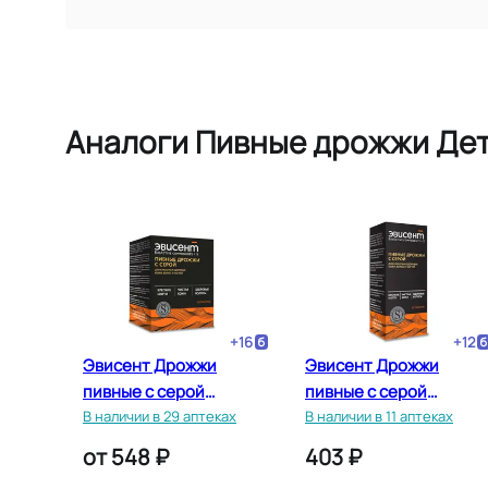
Аналоги Пивные дрожжи Де
+
16
+
12
Эвисент Дрожжи
Эвисент Дрожжи
пивные с серой
пивные с серой
таблетки 100 шт
В наличии в 29 аптеках
таблетки 60 шт
В наличии в 11 аптеках
от
548 ₽
403 ₽