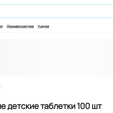
 лекарству и симптомам, например,
для работы мозга
ки
Дермакосметика
Уценка
 детские таблетки 100 шт