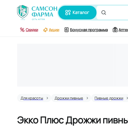
каталог
Поиск по
Скидки
Акции
Бонусная программа
Апте
Для красоты
Дрожжи пивные
Пивные дрожжи
Экко Плюс Дрожжи пивные