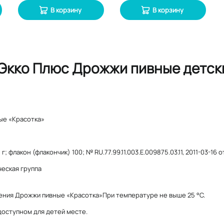
В корзину
В корзину
Экко Плюс Дрожжи пивные детски
ые «Красотка»
 г; флакон (флакончик) 100; № RU.77.99.11.003.Е.009875.03.11, 2011-03-16
еская группа
ения Дрожжи пивные «Красотка»При температуре не выше 25 °C.
доступном для детей месте.