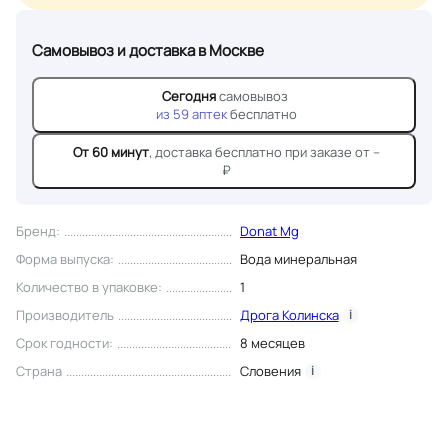
Самовывоз и доставка
в Москве
Сегодня
самовывоз
из
59
аптек
бесплатно
От 60 минут
, доставка
бесплатно при заказе от --
₽
Бренд
:
Donat Mg
Форма выпуска
:
Вода минеральная
Количество в упаковке
:
1
Производитель
Дрога Колинска
i
Срок годности
:
8 месяцев
Страна
Словения
i