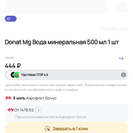
X2
КОД ТОВАРА:
30006
Donat Mg Вода минеральная 500 мл 1 шт
Цена:
+
4
444 ₽
Частями
111
₽ х 4
Цена действительна только при заказе через сайт
. Внешний вид товара может
отличаться от изображённого на фотографии.
8
миль
Аэрофлот Бонус
От
1478.52
i
При использовании Миль Аэрофлот Бонус
Заказать в 1 клик