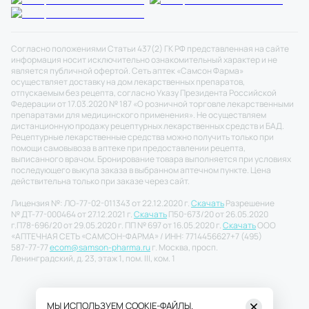
Согласно положениями Статьи 437(2) ГК РФ представленная на сайте
информация носит исключительно ознакомительный характер и не
является публичной офертой. Сеть аптек «Самсон Фарма»
осуществляет доставку на дом лекарственных препаратов,
отпускаемым без рецепта, согласно Указу Президента Российской
Федерации от 17.03.2020 № 187 «О розничной торговле лекарственными
препаратами для медицинского применения». Не осуществляем
дистанционную продажу рецептурных лекарственных средств и БАД.
Рецептурные лекарственные средства можно получить только при
помощи самовывоза в аптеке при предоставлении рецепта,
выписанного врачом. Бронирование товара выполняется при условиях
последующего выкупа заказа в выбранном аптечном пункте. Цена
действительна только при заказе через сайт.
Лицензия №: ЛО-77-02-011343 от 22.12.2020 г.
Скачать
Разрешение
№ ДТ-77-000464 от 27.12.2021 г.
Скачать
П50-673/20 от 26.05.2020
г.
П78-696/20 от 29.05.2020 г. ПП № 697 от 16.05.2020 г.
Скачать
ООО
«АПТЕЧНАЯ СЕТЬ «САМСОН-ФАРМА» / ИНН: 7714456627
+7 (495)
587-77-77
ecom@samson-pharma.ru
г. Москва, просп.
Ленинградский, д. 23, этаж 1, пом. III, ком. 1
МЫ ИСПОЛЬЗУЕМ COOKIE-ФАЙЛЫ.