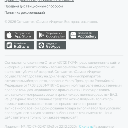
Продажа дистанционным способом
Политика рекомендаций
©
2026
Сеть аптек «Самсон Фарма». Все права защищены
Согласно положениями Статьи 437(2) ГК РФ представленная на сайте
информация носит исключительно ознакомительный характер и не
является публичной офертой. Сеть аптек «Самсон Фарма»
осуществляет доставку на дом лекарственных препаратов,
отпускаемым без рецепта, согласно Указу Президента Российской
Федерации от 17.03.2020 № 187 «О розничной торговле лекарственными
препаратами для медицинского применения». Не осуществляем
дистанционную продажу рецептурных лекарственных средств и БАД.
Рецептурные лекарственные средства можно получить только при
помощи самовывоза в аптеке при предоставлении рецепта,
выписанного врачом. Бронирование товара выполняется при условиях
последующего выкупа заказа в выбранном аптечном пункте. Цена
действительна только при заказе через сайт.
Лицензия №: ЛО-77-02-011343 от 22.12.2020 г.
Скачать
Разрешение