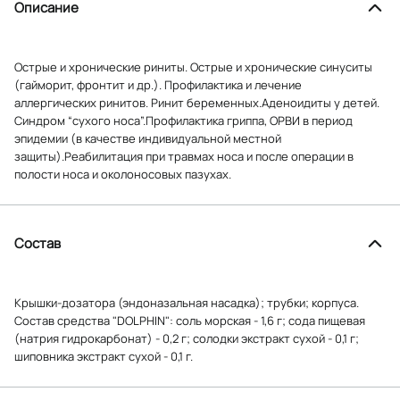
Описание
Острые и хронические риниты. Острые и хронические синуситы
(гайморит, фронтит и др.). Профилактика и лечение
аллергических ринитов. Ринит беременных.Аденоидиты у детей.
Синдром “сухого носа”.Профилактика гриппа, ОРВИ в период
эпидемии (в качестве индивидуальной местной
защиты).Реабилитация при травмах носа и после операции в
полости носа и околоносовых пазухах.
Состав
Крышки-дозатора (эндоназальная насадка); трубки; корпуса.
Состав средства "DOLPHIN": соль морская - 1,6 г; сода пищевая
(натрия гидрокарбонат) - 0,2 г; солодки экстракт сухой - 0,1 г;
шиповника экстракт сухой - 0,1 г.