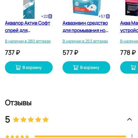
+
22
+
57
Аквалор Актив Софт
Аквазивин средство
Аква Ма
спрей для
для промывания носа
устройс
промывания носа 150
порошок в саше 5 г 30
промыва
В наличии в 280 аптеках
В наличии в 253 аптеках
В наличии
мл
шт
шт и со
737 ₽
577 ₽
778 ₽
В корзину
В корзину
Отзывы
5
3