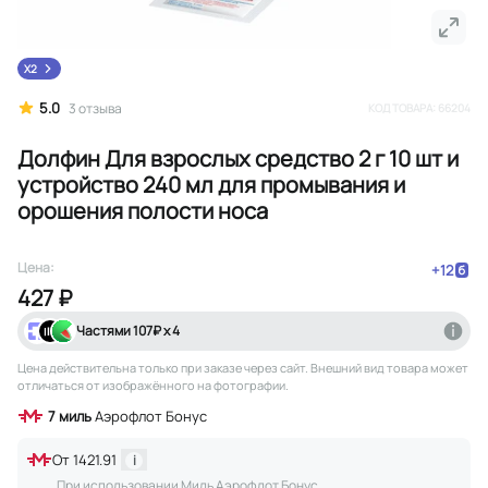
X2
5.0
3
отзыва
КОД ТОВАРА:
66204
Долфин Для взрослых средство 2 г 10 шт и
устройство 240 мл для промывания и
орошения полости носа
Цена:
+
12
427 ₽
Частями
107
₽ х 4
Цена действительна только при заказе через сайт
. Внешний вид товара может
отличаться от изображённого на фотографии.
7
миль
Аэрофлот Бонус
От
1421.91
i
При использовании Миль Аэрофлот Бонус