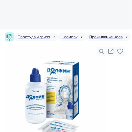
Простуда и грипп
Насморк
Промывание носа