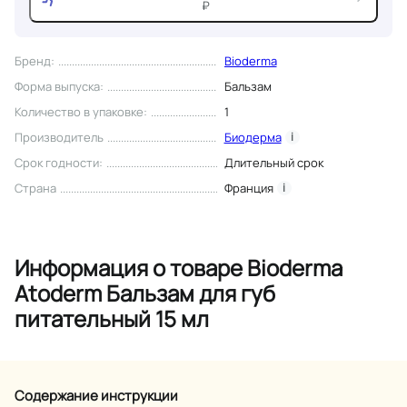
₽
Бренд
:
Bioderma
Форма выпуска
:
Бальзам
Количество в упаковке
:
1
Производитель
Биодерма
i
Срок годности
:
Длительный срок
Страна
Франция
i
Информация о товаре Bioderma
Atoderm Бальзам для губ
питательный 15 мл
Содержание инструкции