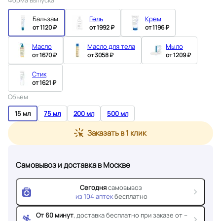
Форма выпуска
Бальзам
Гель
Крем
от 1120 ₽
от 1992 ₽
от 1196 ₽
Масло
Масло для тела
Мыло
от 1670 ₽
от 3058 ₽
от 1209 ₽
Стик
от 1621 ₽
Объем
15 мл
75 мл
200 мл
500 мл
Заказать в 1 клик
Самовывоз и доставка
в Москве
Сегодня
самовывоз
из
104
аптек
бесплатно
От 60 минут
, доставка
бесплатно при заказе от --