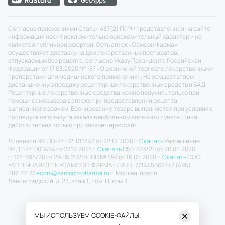
Согласно положениями Статьи 437(2) ГК РФ представленная на сайте
информация носит исключительно ознакомительный характер и не
является публичной офертой. Сеть аптек «Самсон Фарма»
осуществляет доставку на дом лекарственных препаратов,
отпускаемым без рецепта, согласно Указу Президента Российской
Федерации от 17.03.2020 № 187 «О розничной торговле лекарственными
препаратами для медицинского применения». Не осуществляем
дистанционную продажу рецептурных лекарственных средств и БАД.
Рецептурные лекарственные средства можно получить только при
помощи самовывоза в аптеке при предоставлении рецепта,
выписанного врачом. Бронирование товара выполняется при условиях
последующего выкупа заказа в выбранном аптечном пункте. Цена
действительна только при заказе через сайт.
Лицензия №: ЛО-77-02-011343 от 22.12.2020 г.
Скачать
Разрешение
№ ДТ-77-000464 от 27.12.2021 г.
Скачать
П50-673/20 от 26.05.2020
г.
П78-696/20 от 29.05.2020 г. ПП № 697 от 16.05.2020 г.
Скачать
ООО
«АПТЕЧНАЯ СЕТЬ «САМСОН-ФАРМА» / ИНН: 7714456627
+7 (495)
587-77-77
ecom@samson-pharma.ru
г. Москва, просп.
Ленинградский, д. 23, этаж 1, пом. III, ком. 1
МЫ ИСПОЛЬЗУЕМ COOKIE-ФАЙЛЫ.