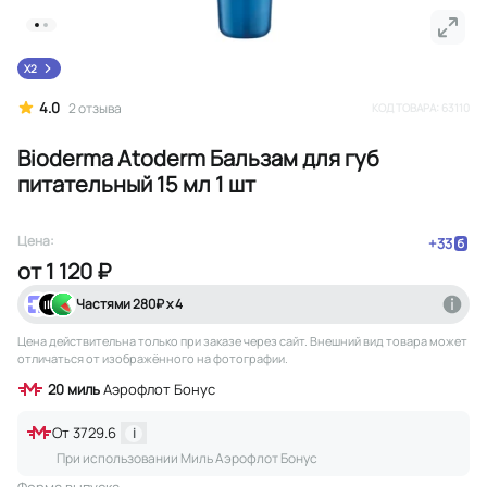
X2
4.0
2
отзыва
КОД ТОВАРА:
63110
Bioderma Atoderm Бальзам для губ
питательный 15 мл 1 шт
Цена:
+
33
от
1 120 ₽
Частями
280
₽ х 4
Цена действительна только при заказе через сайт
. Внешний вид товара может
отличаться от изображённого на фотографии.
20
миль
Аэрофлот Бонус
От
3729.6
i
При использовании Миль Аэрофлот Бонус