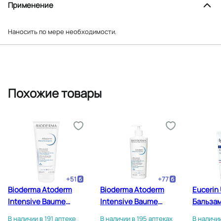
Применение
Наносить по мере необходимости.
Похожие товары
+
51
+
77
Bioderma Atoderm
Bioderma Atoderm
Eucerin
Intensive Baume
Intensive Baume
Бальзам
Бальзам
Бальзам
увлажн
В наличии в 191 аптеке
В наличии в 195 аптеках
В наличии